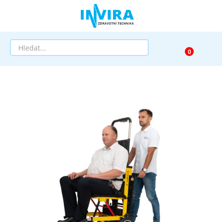
Prodej
Půjčovna
Pomůcky dle zaměření
Pomůcky dle diagnózy
Výprodej
AKCE a SLEVY
Doprava a služby