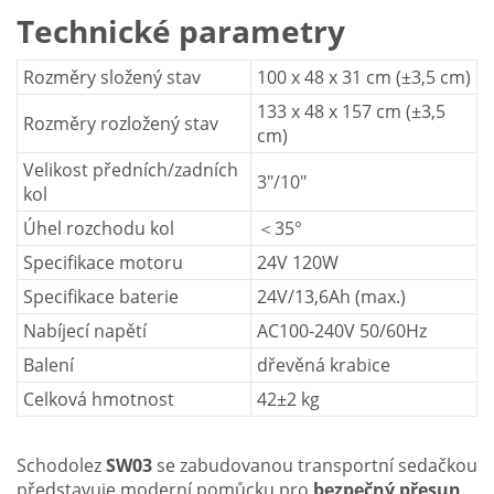
Technické parametry
Rozměry složený stav
100 x 48 x 31 cm (±3,5 cm)
133 x 48 x 157 cm (±3,5
Rozměry rozložený stav
cm)
Velikost předních/zadních
3"/10"
kol
Úhel rozchodu kol
＜35°
Specifikace motoru
24V 120W
Specifikace baterie
24V/13,6Ah (max.)
Nabíjecí napětí
AC100-240V 50/60Hz
Balení
dřevěná krabice
Celková hmotnost
42±2 kg
Schodolez
SW03
se zabudovanou transportní sedačkou
představuje moderní pomůcku pro
bezpečný přesun