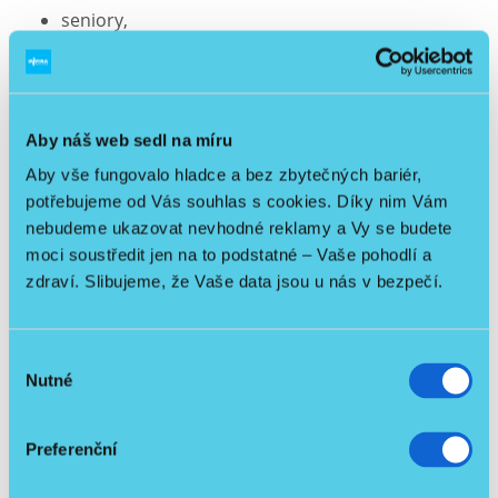
seniory,
osoby s omezenou pohyblivostí,
domácí péči,
náročnější prostředí, jako jsou domovy pro
seniory a další zařízení sociální péče, rodinné
Aby náš web sedl na míru
nebo bytové domy bez výtahu.
Aby vše fungovalo hladce a bez zbytečných bariér,
potřebujeme od Vás souhlas s cookies. Díky nim Vám
nebudeme ukazovat nevhodné reklamy a Vy se budete
moci soustředit jen na to podstatné – Vaše pohodlí a
zdraví. Slibujeme, že Vaše data jsou u nás v bezpečí.
Výběr
Nutné
souhlasu
Preferenční