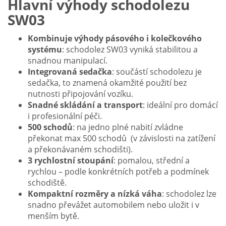
Hlavní výhody schodolezu
SW03
Kombinuje výhody pásového i kolečkového
systému
: schodolez SW03 vyniká stabilitou a
snadnou manipulací.
Integrovaná sedačka
: součástí schodolezu je
sedačka, to znamená okamžité použití bez
nutnosti připojování vozíku.
Snadné skládání a transport
: ideální pro domácí
i profesionální péči.
500 schodů
: na jedno plné nabití zvládne
překonat max 500 schodů (v závislosti na zatížení
a překonávaném schodišti).
3 rychlostní stoupání
: pomalou, střední a
rychlou – podle konkrétních potřeb a podmínek
schodiště.
Kompaktní rozměry a nízká váha
: schodolez lze
snadno převážet automobilem nebo uložit i v
menším bytě.