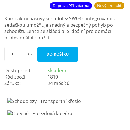
Doprava PPL zdarma
Nový produkt
Kompaktní pásový schodolez SW03 s integrovanou
sedačkou umožňuje snadný a bezpečný pohyb po
schodišti. Lehce se skládá a je ideální pro domácí i
profesionální použití.
ks
DO KOŠÍKU
Dostupnost:
Skladem
Kód zboží:
1810
Záruka:
24 měsíců