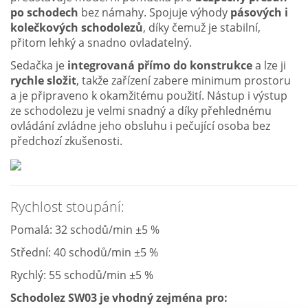
po schodech
bez námahy. Spojuje výhody
pásových i
kolečkových schodolezů
, díky čemuž je stabilní,
přitom lehký a snadno ovladatelný.
Sedačka je
integrovaná přímo do konstrukce
a lze ji
rychle složit
, takže zařízení zabere minimum prostoru
a je připraveno k okamžitému použití. Nástup i výstup
ze schodolezu je velmi snadný a díky přehlednému
ovládání zvládne jeho obsluhu i pečující osoba bez
předchozí zkušenosti.
Rychlost stoupání:
Pomalá: 32 schodů/min ±5 %
Střední: 40 schodů/min ±5 %
Rychlý: 55 schodů/min ±5 %
Schodolez SW03 je vhodný zejména pro: