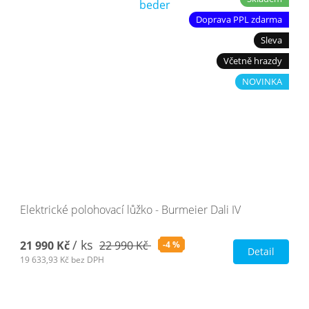
Doprava PPL zdarma
Sleva
Včetně hrazdy
NOVINKA
Elektrické polohovací lůžko - Burmeier Dali IV
/ ks
21 990 Kč
22 990 Kč
-4 %
Detail
19 633,93 Kč
bez DPH