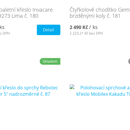
oaletní křeslo Invacare
Čtyřkolové chodítko Gem
273 Lima č. 180
brzděnými koly č. 181
 ks
/ ks
2 490 Kč
Detail
z DPH
2 223,21 Kč
bez DPH
Skladem