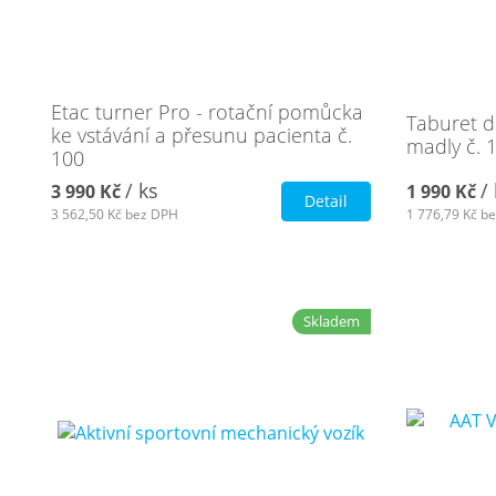
Etac turner Pro - rotační pomůcka
Taburet d
ke vstávání a přesunu pacienta č.
madly č. 
100
/ ks
/
3 990 Kč
1 990 Kč
Detail
3 562,50 Kč
bez DPH
1 776,79 Kč
be
Skladem