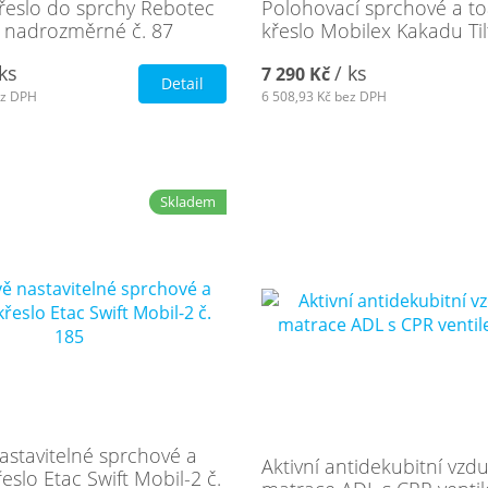
křeslo do sprchy Rebotec
Polohovací sprchové a to
 nadrozměrné č. 87
křeslo Mobilex Kakadu Til
 ks
/ ks
7 290 Kč
Detail
z DPH
6 508,93 Kč
bez DPH
Skladem
astavitelné sprchové a
Aktivní antidekubitní vz
řeslo Etac Swift Mobil-2 č.