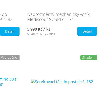
o do
Nadrozměrný mechanický vozík
 č. 82
Mediscout SUSPI č. 174
/ ks
5 990 Kč
Detail
Detail
5 348,21 Kč
bez DPH
Vyprodáno
Skladem