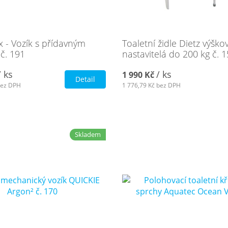
 - Vozík s přídavným
Toaletní židle Dietz výško
č. 191
nastavitelá do 200 kg č. 
/ ks
/ ks
1 990 Kč
Detail
ez DPH
1 776,79 Kč
bez DPH
Skladem