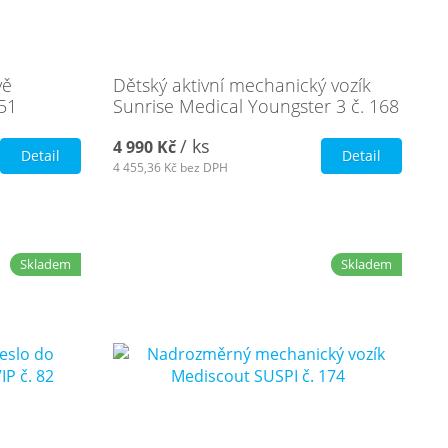
vě
Dětský aktivní mechanický vozík
151
Sunrise Medical Youngster 3 č. 168
/ ks
4 990 Kč
Detail
Detail
4 455,36 Kč
bez DPH
Skladem
Skladem