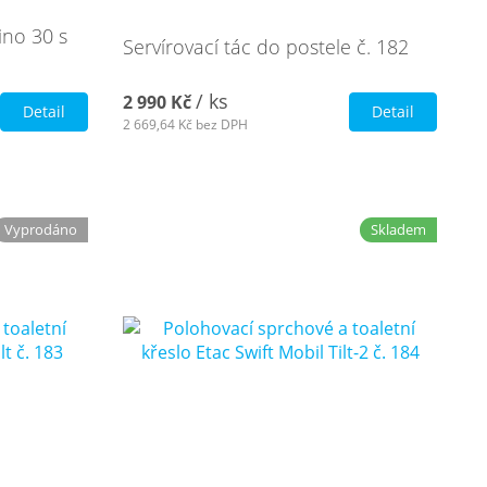
ino 30 s
Servírovací tác do postele č. 182
/ ks
2 990 Kč
Detail
Detail
2 669,64 Kč
bez DPH
Vyprodáno
Skladem