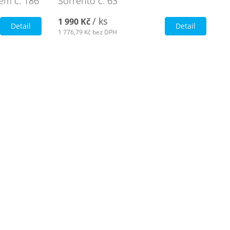
em č. 186
Sorrento č. 63
/ ks
1 990 Kč
Detail
Detail
1 776,79 Kč
bez DPH