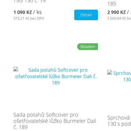
TSG 130 č. 79
185
/ ks
/
1 090 Kč
2 990 Kč
Detail
973,21 Kč
bez DPH
2 669,64 Kč
be
Skladem
Sada potahů Softcover pro
Sprchová 
ošetřovatelské lůžko Burmeier Dali
130 s pod
č. 189