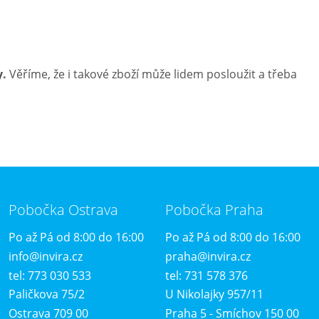
y.
Věříme, že i takové zboží může lidem posloužit a třeba
Pobočka Ostrava
Pobočka Praha
Po až Pá od 8:00 do 16:00
Po až Pá od 8:00 do 16:00
info@invira.cz
praha@invira.cz
tel: 773 030 533
tel: 731 578 376
Paličkova 75/2
U Nikolajky 957/11
Ostrava 709 00
Praha 5 - Smíchov 150 00