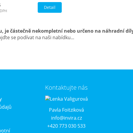
s
Detail
 DPH
u, je částečně nekompletní nebo určeno na náhradní díl
ďte se podívat na naši nabídku...
Kontaktujte nás
y
údajů
Pavla Foitziková
info@invira.cz
+420 773 030 533
votní