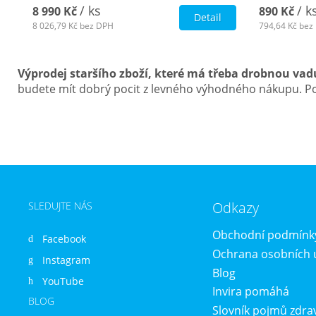
/ ks
/ k
8 990 Kč
890 Kč
Detail
8 026,79 Kč
bez DPH
794,64 Kč
bez
Výprodej staršího zboží, které má třeba drobnou vad
budete mít dobrý pocit z levného výhodného nákupu. Poj
Odkazy
SLEDUJTE NÁS
Obchodní podmínk
Facebook
Ochrana osobních 
Instagram
Blog
YouTube
Invira pomáhá
BLOG
Slovník pojmů zdra