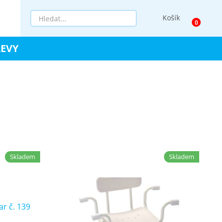
Košík
LEVY
Skladem
Skladem
 / PPL kurýr
Osobní odběr Ostrava / PPL kurýr