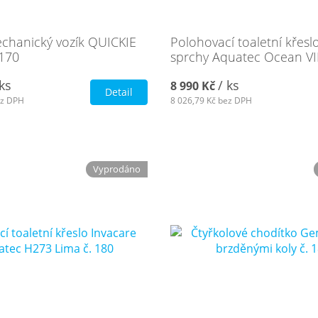
echanický vozík QUICKIE
Polohovací toaletní křesl
 170
sprchy Aquatec Ocean VIP
 ks
/ ks
8 990 Kč
Detail
z DPH
8 026,79 Kč
bez DPH
Vyprodáno