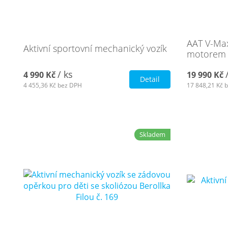
AAT V-Max
Aktivní sportovní mechanický vozík
motorem 
/ ks
4 990 Kč
19 990 Kč
Detail
4 455,36 Kč
bez DPH
17 848,21 Kč
b
Skladem