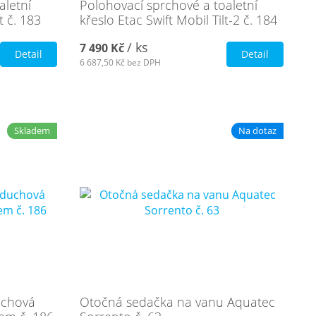
aletní
Polohovací sprchové a toaletní
t č. 183
křeslo Etac Swift Mobil Tilt-2 č. 184
/ ks
7 490 Kč
Detail
Detail
6 687,50 Kč
bez DPH
Skladem
Na dotaz
duchová
Otočná sedačka na vanu Aquatec