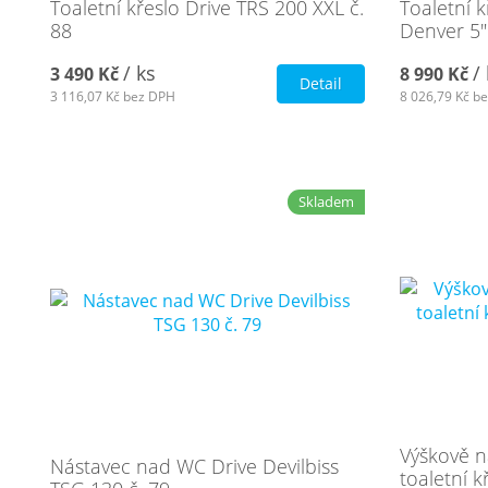
Toaletní křeslo Drive TRS 200 XXL č.
Toaletní 
88
Denver 5"
/ ks
/
3 490 Kč
8 990 Kč
Detail
3 116,07 Kč
bez DPH
8 026,79 Kč
be
Skladem
Výškově n
Nástavec nad WC Drive Devilbiss
toaletní k