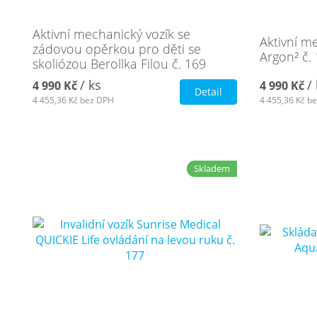
Aktivní mechanický vozík se
Aktivní m
zádovou opěrkou pro děti se
Argon² č.
skoliózou Berollka Filou č. 169
/ ks
/
4 990 Kč
4 990 Kč
Detail
4 455,36 Kč
bez DPH
4 455,36 Kč
be
Skladem