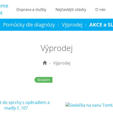
eme
Doprava a služby
Nejčastější otázky
O nás
ot
Pomůcky dle diagnózy
Výprodej
AKCE a S
|
|
|
Kontakt
Košík
Výprodej
Výprodej
Skladem
Osobní odběr Ostrava