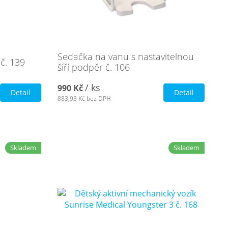
Sedačka na vanu s nastavitelnou
č. 139
šíří podpěr č. 106
/ ks
990 Kč
Detail
Detail
883,93 Kč
bez DPH
Skladem
Skladem