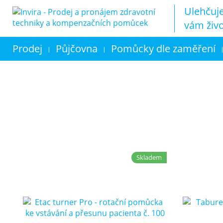
Ulehčuj
vám živ
Prodej
Půjčovna
Pomůcky dle zaměření
|
|
Skladem