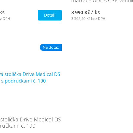
matrace ADL s CPR ventil
 ks
/ ks
3 990 Kč
Detail
z DPH
3 562,50 Kč
bez DPH
Na dotaz
stolička Drive Medical DS
ručkami č. 190