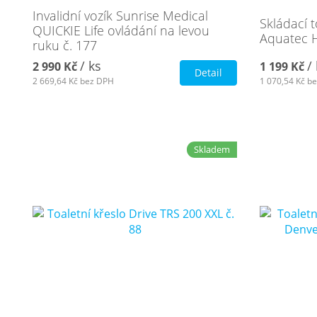
Invalidní vozík Sunrise Medical
Skládací t
QUICKIE Life ovládání na levou
Aquatec H
ruku č. 177
/ ks
/
2 990 Kč
1 199 Kč
Detail
2 669,64 Kč
bez DPH
1 070,54 Kč
be
Skladem