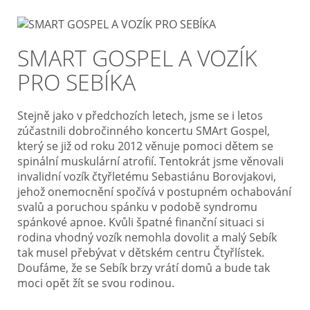
SMART GOSPEL A VOZÍK
PRO SEBÍKA
Stejně jako v předchozích letech, jsme se i letos
zúčastnili dobročinného koncertu SMArt Gospel,
který se již od roku 2012 věnuje pomoci dětem se
spinální muskulární atrofií. Tentokrát jsme věnovali
invalidní vozík čtyřletému Sebastiánu Borovjakovi,
jehož onemocnění spočívá v postupném ochabování
svalů a poruchou spánku v podobě syndromu
spánkové apnoe. Kvůli špatné finanční situaci si
rodina vhodný vozík nemohla dovolit a malý Sebík
tak musel přebývat v dětském centru Čtyřlístek.
Doufáme, že se Sebík brzy vrátí domů a bude tak
moci opět žít se svou rodinou.