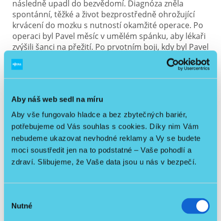
následně upadl do bezvědomí. Diagnóza zněla
spontánní, těžké a život bezprostředně ohrožující
krvácení do mozku s nutností okamžité operace. Po
operaci byl Pavel měsíc v umělém spánku, aby lékaři
zvýšili šanci na přežití. Po prvotním boji, kdy byl Pavel
zcela nehybný, dokonce hrozilo, že se svým otcem a
sestrou, z důvodu tíživé rodinné situace, přijdou i o
svůj domov. Ten se ale díky organizátorům projektu
Domov pro Pavla a Kontu Bariéry podařilo zachránit.
Aby náš web sedl na míru
Pavel je mentálně zdráv, avšak i dnes je stále plně
Aby vše fungovalo hladce a bez zbytečných bariér,
ochrnutý na levou stranu těla. Upoután na invalidní
potřebujeme od Vás souhlas s cookies. Díky nim Vám
vozík absolvuje nikdy nekončící řetězec rehabilitací,
nebudeme ukazovat nevhodné reklamy a Vy se budete
který jsme mu alespoň částečně ulehčili darováním
moci soustředit jen na to podstatné – Vaše pohodlí a
motomedu Thera Vital.
zdraví. Slibujeme, že Vaše data jsou u nás v bezpečí.
Výběr
Nutné
souhlasu