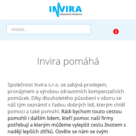
Prodej
Invira pomáhá
Půjčovna
Pomůcky dle zaměření
Společnost Invira s.r.o. se zabývá prodejem,
Pomůcky dle diagnózy
pronájmem a výrobou zdravotních kompenzačních
pomůcek. Díky dlouholetého působení v oboru se
náš tým seznámil s řadou dobrých lidí, kterým chtěl
Výprodej
pomoci a také pomohl.
Rádi bychom touto cestou
pomohli i dalším lidem, kteří pomoc naší firmy
AKCE a SLEVY
potřebují a kterým můžeme vylepšit cestu životem s
nadějí lepších zítřků. Ozvěte se nám se svým
Doprava a služby