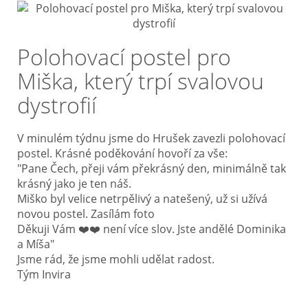
Polohovací postel pro
Miška, který trpí svalovou
dystrofií
V minulém týdnu jsme do Hrušek zavezli polohovací
postel. Krásné poděkování hovoří za vše:
"Pane Čech, přeji vám překrásný den, minimálně tak
krásný jako je ten náš.
Miško byl velice netrpělivý a natešený, už si užívá
novou postel. Zasílám foto
Děkuji Vám ❤️❤️ není více slov. Jste andělé Dominika
a Míša"
Jsme rád, že jsme mohli udělat radost.
Tým Invira