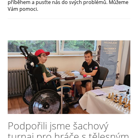
příběhem a pusťte nás do svých problémů. Můžeme
Vám pomoci.
Nejčastější otázky
O nás
Kontakt
Podpořili jsme šachový
turnaj pro hráče s tělesným