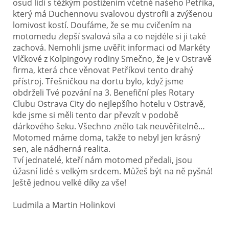
osud lidí s těžkým postižením včetně našeho Petříka,
který má Duchennovu svalovou dystrofii a zvýšenou
lomivost kostí. Doufáme, že se mu cvičením na
motomedu zlepší svalová síla a co nejdéle si ji také
zachová. Nemohli jsme uvěřit informaci od Markéty
Vlčkové z Kolpingovy rodiny Smečno, že je v Ostravě
firma, která chce věnovat Petříkovi tento drahý
přístroj. Třešničkou na dortu bylo, když jsme
obdrželi Tvé pozvání na 3. Benefiční ples Rotary
Clubu Ostrava City do nejlepšího hotelu v Ostravě,
kde jsme si měli tento dar převzít v podobě
dárkového šeku. Všechno znělo tak neuvěřitelně…
Motomed máme doma, takže to nebyl jen krásný
sen, ale nádherná realita.
Tví jednatelé, kteří nám motomed předali, jsou
úžasní lidé s velkým srdcem. Můžeš být na ně pyšná!
Ještě jednou velké díky za vše!
Ludmila a Martin Holinkovi