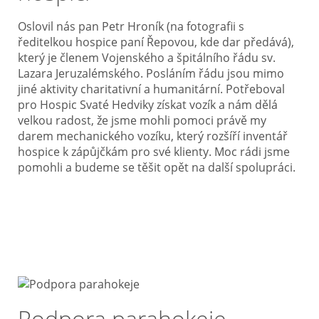
Oslovil nás pan Petr Hroník (na fotografii s
ředitelkou hospice paní Řepovou, kde dar předává),
který je členem Vojenského a špitálního řádu sv.
Lazara Jeruzalémského. Posláním řádu jsou mimo
jiné aktivity charitativní a humanitární. Potřeboval
pro Hospic Svaté Hedviky získat vozík a nám dělá
velkou radost, že jsme mohli pomoci právě my
darem mechanického vozíku, který rozšíří inventář
hospice k zápůjčkám pro své klienty. Moc rádi jsme
pomohli a budeme se těšit opět na další spolupráci.
Podpora parahokeje