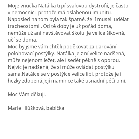
Moje vnučka Natálka trpí svalovou dystrofií, je často
v nemocnici, protože má oslabenou imunitu.
Naposled na tom byla tak špatně, že jí museli udělat
tracheostomii. Od té doby je už pořád doma,
nemůže už ani navštěvovat školu. Je velice šikovná,
učí se doma.
Moc by jsme vám chtěli poděkovat za darování
polohovací postýlky. Natálka je z ní velice nadšená,
může nejenom ležet, ale i sedět pěkně s oporou.
Nejvíc je nadšená, že si může ovládat postýlku
sama.Natálce se v postýlce velice líbí, protože je i
hezky zdobená.Její mamince také usnadní péči o ni.
Moc Vám děkuji.
Marie Hlůšková, babička