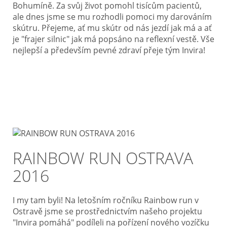
Bohumíně. Za svůj život pomohl tisícům pacientů,
ale dnes jsme se mu rozhodli pomoci my darováním
skútru. Přejeme, ať mu skútr od nás jezdí jak má a ať
je "frajer silnic" jak má popsáno na reflexní vestě. Vše
nejlepší a především pevné zdraví přeje tým Invira!
RAINBOW RUN OSTRAVA
2016
I my tam byli! Na letošním ročníku Rainbow run v
Ostravě jsme se prostřednictvím našeho projektu
"Invira pomáhá" podíleli na pořízení nového vozíčku