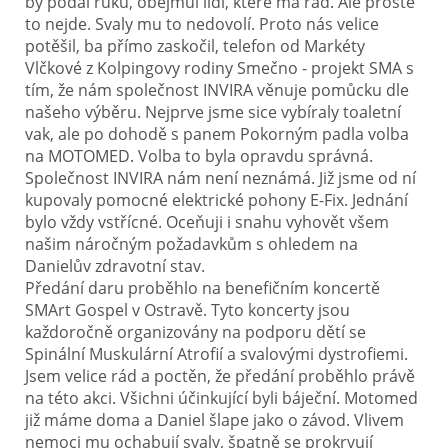
by podal ruku, obejmul lidi, které má rád. Ale prostě
to nejde. Svaly mu to nedovolí. Proto nás velice
potěšil, ba přímo zaskočil, telefon od Markéty
Vlčkové z Kolpingovy rodiny Smečno - projekt SMA s
tím, že nám společnost INVIRA věnuje pomůcku dle
našeho výběru. Nejprve jsme sice vybíraly toaletní
vak, ale po dohodě s panem Pokorným padla volba
na MOTOMED. Volba to byla opravdu správná.
Společnost INVIRA nám není neznámá. Již jsme od ní
kupovaly pomocné elektrické pohony E-Fix. Jednání
bylo vždy vstřícné. Oceňuji i snahu vyhovět všem
našim náročným požadavkům s ohledem na
Danielův zdravotní stav.
Předání daru proběhlo na benefičním koncertě
SMArt Gospel v Ostravě. Tyto koncerty jsou
každoročně organizovány na podporu dětí se
Spinální Muskulární Atrofií a svalovými dystrofiemi.
Jsem velice rád a poctěn, že předání proběhlo právě
na této akci. Všichni účinkující byli báječní. Motomed
již máme doma a Daniel šlape jako o závod. Vlivem
nemoci mu ochabují svaly, špatně se prokrvují