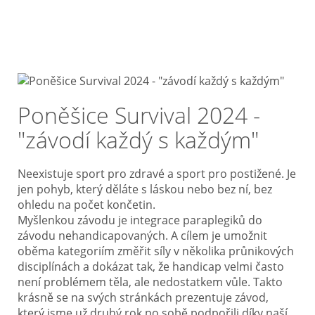
Poněšice Survival 2024 -
"závodí každý s každým"
Neexistuje sport pro zdravé a sport pro postižené. Je
jen pohyb, který děláte s láskou nebo bez ní, bez
ohledu na počet končetin.
Myšlenkou závodu je integrace paraplegiků do
závodu nehandicapovaných. A cílem je umožnit
oběma kategoriím změřit síly v několika průnikových
disciplínách a dokázat tak, že handicap velmi často
není problémem těla, ale nedostatkem vůle. Takto
krásně se na svých stránkách prezentuje závod,
který jsme už druhý rok po sobě podpořili díky naší