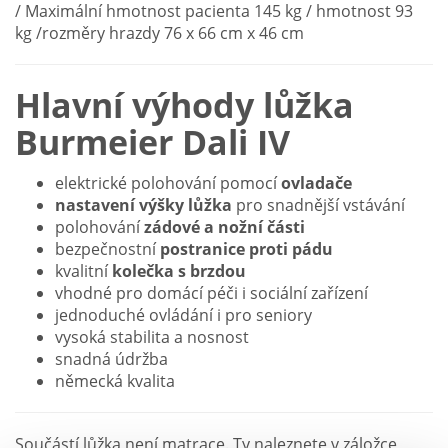
/ Maximální hmotnost pacienta 145 kg / hmotnost 93
kg /rozměry hrazdy 76 x 66 cm x 46 cm
Hlavní výhody lůžka
Burmeier Dali IV
elektrické polohování pomocí
ovladače
nastavení výšky lůžka
pro snadnější vstávání
polohování
zádové a nožní čá
sti
bezpečnostní
postranice proti pádu
kvalitní
kolečka s brzdou
vhodné pro domácí péči i sociální zařízení
jednoduché ovládání i pro seniory
vysoká stabilita a nosnost
snadná údržba
německá kvalita
Součástí lůžka není matrace. Ty naleznete v záložce