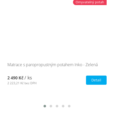
Omyvatelný potah
Matrace s paropropustným potahem Inko - Zelená
/ ks
2 490 Kč
Detail
2 223,21 Kč
bez DPH