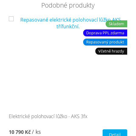
Podobné produkty
Skladem
Doprava PPL zdarma
Repasovaný produkt
Včetně hrazdy
Elektrické polohovací lůžko - AKS 3fx
/ ks
10 790 Kč
Detail