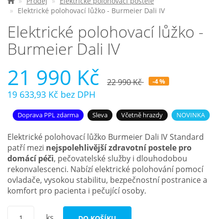
Prodej
Elektrické polohovací postele
Elektrické polohovací lůžko - Burmeier Dali IV
Nejčastější otázky
Elektrické polohovací lůžko -
Burmeier Dali IV
O nás
21 990 Kč
Kontakt
22 990 Kč
-4 %
19 633,93 Kč
bez DPH
Doprava PPL zdarma
Sleva
Včetně hrazdy
NOVINKA
Elektrické polohovací lůžko Burmeier Dali IV Standard
patří mezi
nejspolehlivější zdravotní postele pro
domácí péči
, pečovatelské služby i dlouhodobou
rekonvalescenci. Nabízí elektrické polohování pomocí
ovladače, vysokou stabilitu, bezpečnostní postranice a
komfort pro pacienta i pečující osoby.
ks
DO KOŠÍKU