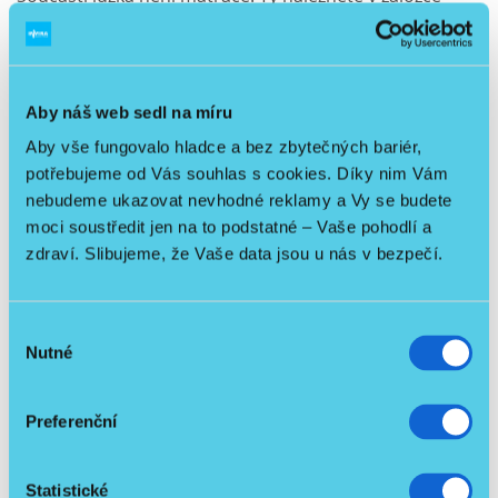
Matrace a antidekubitní program
.
Návod k montáži lůžka:
Aby náš web sedl na míru
Aby vše fungovalo hladce a bez zbytečných bariér,
potřebujeme od Vás souhlas s cookies. Díky nim Vám
nebudeme ukazovat nevhodné reklamy a Vy se budete
moci soustředit jen na to podstatné – Vaše pohodlí a
zdraví. Slibujeme, že Vaše data jsou u nás v bezpečí.
Výběr
Nutné
souhlasu
Preferenční
Video manuál ke spárování postele:
Statistické