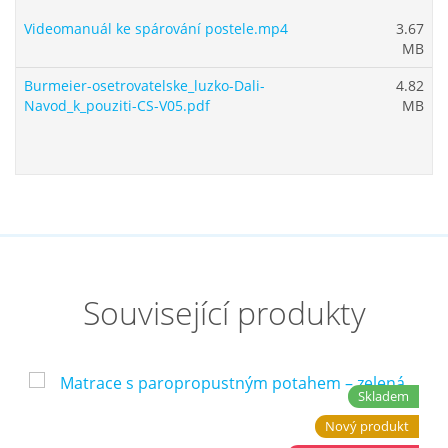
Videomanuál ke spárování postele.mp4
3.67
MB
Burmeier-osetrovatelske_luzko-Dali-
4.82
Navod_k_pouziti-CS-V05.pdf
MB
Související produkty
Skladem
Nový produkt