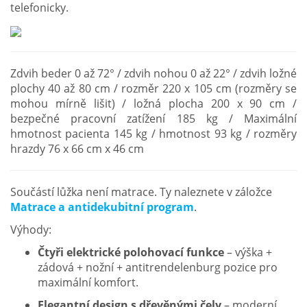
telefonicky.
Zdvih beder 0 až 72° / zdvih nohou 0 až 22° / zdvih ložné
plochy 40 až 80 cm / rozměr 220 x 105 cm (rozměry se
mohou mírně lišit) / ložná plocha 200 x 90 cm /
bezpečné pracovní zatížení 185 kg / Maximální
hmotnost pacienta 145 kg / hmotnost 93 kg / rozměry
hrazdy 76 x 66 cm x 46 cm
Součástí lůžka není matrace. Ty naleznete v záložce
Matrace a antidekubitní program
.
Výhody:
Čtyři elektrické polohovací funkce
– výška +
zádová + nožní + antitrendelenburg pozice pro
maximální komfort.
Elegantní design s dřevěnými čely
– moderní