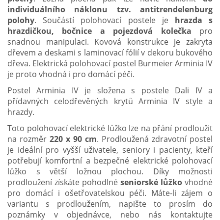
individuálního náklonu tzv. antitrendelenburg
polohy
. Součástí polohovací postele je
hrazda s
hrazdičkou, bočnice a pojezdová kolečka
pro
snadnou manipulaci. Kovová konstrukce je zakryta
dřevem a deskami s laminovací fólií v dekoru bukového
dřeva. Elektrická polohovací postel Burmeier Arminia IV
je proto vhodná i pro domácí péči.
Postel Arminia IV je složena s postele Dali IV a
přídavných celodřevěných krytů Arminia IV style a
hrazdy.
Toto polohovací elektrické lůžko lze na přání prodloužit
na rozměr
220 x 90 cm
. Prodloužená zdravotní postel
je ideální pro vyšší uživatele, seniory i pacienty, kteří
potřebují komfortní a bezpečné elektrické polohovací
lůžko s větší ložnou plochou. Díky možnosti
prodloužení získáte pohodlné
seniorské lůžko
vhodné
pro domácí i ošetřovatelskou péči. Máte-li zájem o
variantu s prodloužením, napište to prosím do
poznámky v objednávce, nebo nás kontaktujte