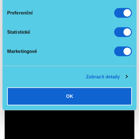
Preferenční
Statistické
Marketingové
Video manuál ke spárování postele s ovladačem:
Zobrazit detaily
OK