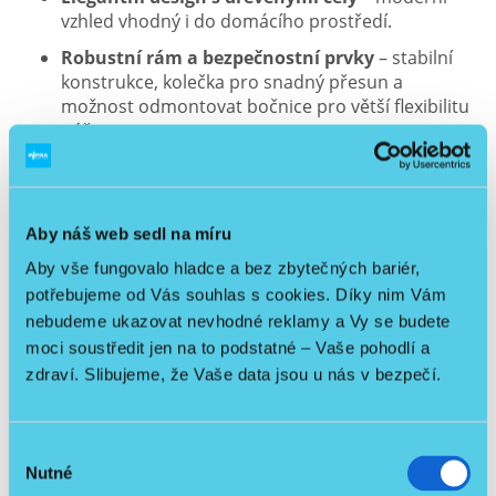
vzhled vhodný i do domácího prostředí.
Robustní rám a bezpečnostní prvky
– stabilní
konstrukce, kolečka pro snadný přesun a
možnost odmontovat bočnice pro větší flexibilitu
péče.
Dvouletá záruka.
Bezdrátové ovládání pomocí bluetooth ovladač
Aby náš web sedl na míru
Od adaptéru umístěném v zásuvce jde dále pouze
bezpečné dotykové napětí 24V
Aby vše fungovalo hladce a bez zbytečných bariér,
potřebujeme od Vás souhlas s cookies. Díky nim Vám
Doprava PPL zdarma
nebudeme ukazovat nevhodné reklamy a Vy se budete
Video manuál k sestavení postele:
moci soustředit jen na to podstatné – Vaše pohodlí a
zdraví. Slibujeme, že Vaše data jsou u nás v bezpečí.
Výběr
Nutné
souhlasu