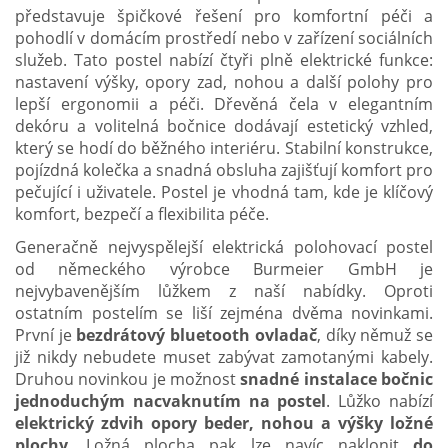
představuje špičkové řešení pro komfortní péči a
pohodlí v domácím prostředí nebo v zařízení sociálních
služeb. Tato postel nabízí čtyři plně elektrické funkce:
nastavení výšky, opory zad, nohou a další polohy pro
lepší ergonomii a péči. Dřevěná čela v elegantním
dekóru a volitelná bočnice dodávají estetický vzhled,
který se hodí do běžného interiéru. Stabilní konstrukce,
pojízdná kolečka a snadná obsluha zajišťují komfort pro
pečující i uživatele. Postel je vhodná tam, kde je klíčový
komfort, bezpečí a flexibilita péče.
Generačně nejvyspělejší elektrická polohovací postel
od německého výrobce Burmeier GmbH je
nejvybavenějším lůžkem z naší nabídky. Oproti
ostatním postelím se liší zejména dvěma novinkami.
První je
bezdrátový bluetooth ovladač
, díky němuž se
již nikdy nebudete muset zabývat zamotanými kabely.
Druhou novinkou je možnost
snadné instalace bočnic
jednoduchým nacvaknutím na postel
. Lůžko nabízí
elektrický zdvih opory beder, nohou a výšky ložné
plochy
. Ložná plocha pak lze navíc naklonit
do