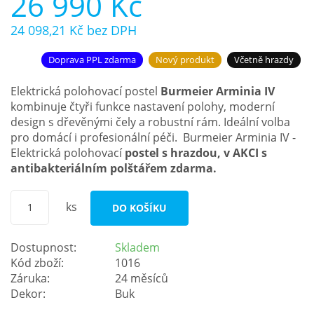
26 990 Kč
24 098,21 Kč
bez DPH
Doprava PPL zdarma
Nový produkt
Včetně hrazdy
Elektrická polohovací postel
Burmeier Arminia IV
kombinuje čtyři funkce nastavení polohy, moderní
design s dřevěnými čely a robustní rám. Ideální volba
pro domácí i profesionální péči. Burmeier Arminia IV -
Elektrická polohovací
postel s hrazdou, v AKCI s
antibakteriálním polštářem zdarma.
ks
DO KOŠÍKU
Dostupnost:
Skladem
Kód zboží:
1016
Záruka:
24 měsíců
Dekor:
Buk