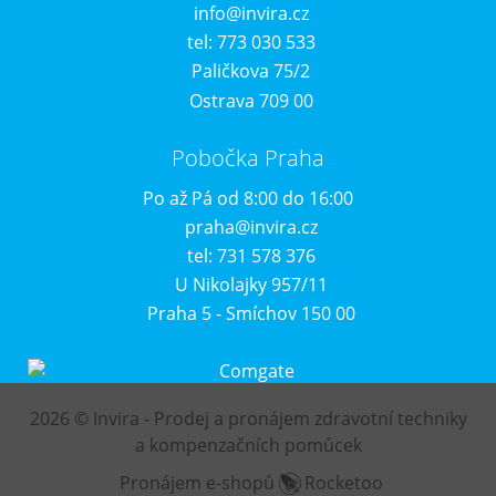
info@invira.cz
tel: 773 030 533
Paličkova 75/2
Ostrava 709 00
Pobočka Praha
Po až Pá od 8:00 do 16:00
praha@invira.cz
tel: 731 578 376
U Nikolajky 957/11
Praha 5 - Smíchov 150 00
2026 © Invira - Prodej a pronájem zdravotní techniky
a kompenzačních pomůcek
Pronájem e-shopů
Rocketoo