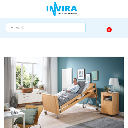
Prodej
Půjčovna
Pomůcky dle zaměření
Pomůcky dle diagnózy
Výprodej
AKCE a SLEVY
Doprava a služby