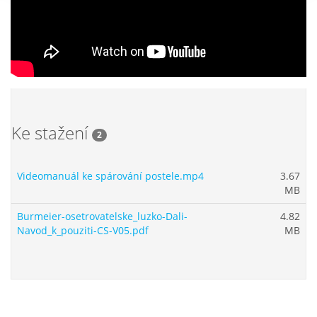
Ke stažení
2
Videomanuál ke spárování postele.mp4
3.67
MB
Burmeier-osetrovatelske_luzko-Dali-
4.82
Navod_k_pouziti-CS-V05.pdf
MB