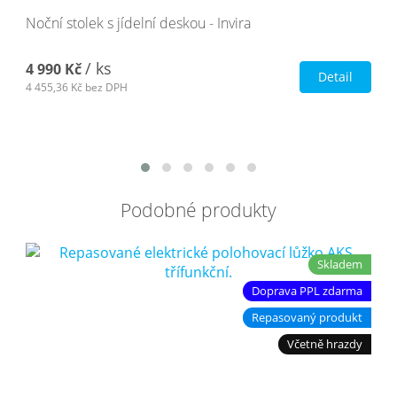
Noční stolek s jídelní deskou - Invira
/ ks
4 990 Kč
Detail
4 455,36 Kč
bez DPH
Podobné produkty
Skladem
Doprava PPL zdarma
Repasovaný produkt
Včetně hrazdy