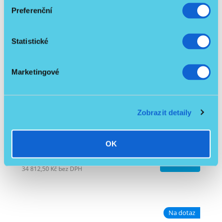
Preferenční
Statistické
Marketingové
Zobrazit detaily
Schodolez pásový TGR JOLLY
OK
/ ks
38 990 Kč
Detail
34 812,50 Kč
bez DPH
Na dotaz