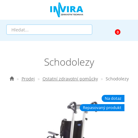
Prodej
Schodolezy
Půjčovna
Pomůcky dle zaměření
Prodej
Ostatní zdravotní pomůcky
Schodolezy
Pomůcky dle diagnózy
Na dotaz
Výprodej
Repasovaný produkt
AKCE a SLEVY
Doprava a služby