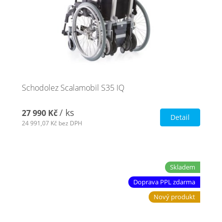
Nejčastější otázky
O nás
Kontakt
Schodolez Scalamobil S35 IQ
/ ks
27 990 Kč
Detail
24 991,07 Kč
bez DPH
Skladem
Doprava PPL zdarma
Nový produkt