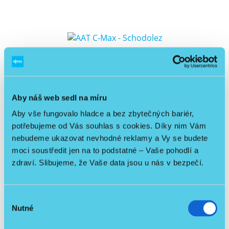
Aby náš web sedl na míru
Aby vše fungovalo hladce a bez zbytečných bariér,
potřebujeme od Vás souhlas s cookies. Díky nim Vám
AAT C-Max - Schodolez
nebudeme ukazovat nevhodné reklamy a Vy se budete
moci soustředit jen na to podstatné – Vaše pohodlí a
/ ks
27 990 Kč
Detail
zdraví. Slibujeme, že Vaše data jsou u nás v bezpečí.
24 991,07 Kč
bez DPH
Výběr
Nutné
Skladem
souhlasu
Repasovaný produkt