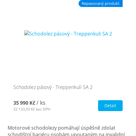
Repasovaný produkt
Schodolez pásový - Treppenkuli SA 2
/ ks
35 990 Kč
Detail
32 133,93 Kč
bez DPH
Motorové schodolezy pomáhají úspěšně zdolat
schodištní bariéru osobám upoutaným na invalidní