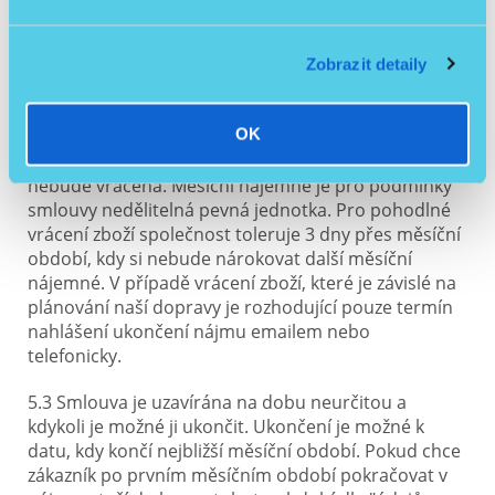
5.2 Pronájem je placen vždy předem na celý jeden
měsíc, tím je myšleno ucelené období (např. od
Zobrazit detaily
13.2.2020 do 13.3.2020) je to také nejmenší možný
časový úsek pronájmu. Předmět nájmu můžete
OK
vrátit dřív, než uplyne Váš měsíční pronájem,
nicméně poměrná část zbývajícího nájemného
nebude vrácena. Měsíční nájemné je pro podmínky
smlouvy nedělitelná pevná jednotka. Pro pohodlné
vrácení zboží společnost toleruje 3 dny přes měsíční
období, kdy si nebude nárokovat další měsíční
nájemné. V případě vrácení zboží, které je závislé na
plánování naší dopravy je rozhodující pouze termín
nahlášení ukončení nájmu emailem nebo
telefonicky.
5.3 Smlouva je uzavírána na dobu neurčitou a
kdykoli je možné ji ukončit. Ukončení je možné k
datu, kdy končí nejbližší měsíční období. Pokud chce
zákazník po prvním měsíčním období pokračovat v