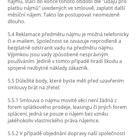
nájmu, stačí do konce tohoto období dle "údajů pro
platbu nájmů" uvedených ve smlouvě, zaplatit další
měsíční nájem. Takto lze postupovat neomezeně
dlouho.
5.4 Reklamace předmětu nájmu je možná telefonicky
či e-mailem. Společnost se zavazuje neprodleně a
bezplatně odstranit vadu na předmětu nájmu.
Výjimkou jsou vady způsobené nesprávným
používáním. Jedině v tomto případě hradí škodu a
spojené nezbytné náklady zákazník.
5.5 Důležité body, které byste měli před uzavřením
smlouvy brát na zřetel:
5.5.1 Smlouva o nájmu movité věci není žádná z
forem splátkového prodeje, leasingu či jiných forem
splácení, jedná se pouze o nájem bez vzniku
jakéhokoliv vlastnického práva nájemce.
5.5.2 V případě objednání dopravy naší společností