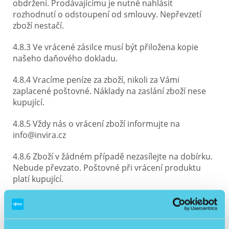
obdržení. Prodávajícímu je nutné nahlásit
rozhodnutí o odstoupení od smlouvy. Nepřevzetí
zboží nestačí.
4.8.3 Ve vrácené zásilce musí být přiložena kopie
našeho daňového dokladu.
4.8.4 Vracíme peníze za zboží, nikoli za Vámi
zaplacené poštovné. Náklady na zaslání zboží nese
kupující.
4.8.5 Vždy nás o vrácení zboží informujte na
info@invira.cz
4.8.6 Zboží v žádném případě nezasílejte na dobírku.
Nebude převzato. Poštovné při vrácení produktu
platí kupující.
4.8.7 Peníze budou poukázány na bankovní účet
nakupujícího nejpozději do sedmi pracovních dnů od
obdržení vráceného zboží.