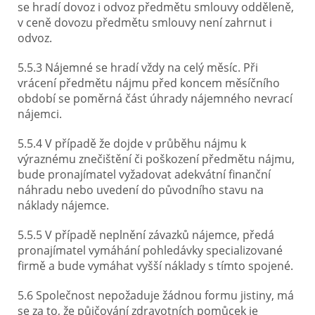
se hradí dovoz i odvoz předmětu smlouvy odděleně,
v ceně dovozu předmětu smlouvy není zahrnut i
odvoz.
5.5.3 Nájemné se hradí vždy na celý měsíc. Při
vrácení předmětu nájmu před koncem měsíčního
období se poměrná část úhrady nájemného nevrací
nájemci.
5.5.4 V případě že dojde v průběhu nájmu k
výraznému znečištění či poškození předmětu nájmu,
bude pronajímatel vyžadovat adekvátní finanční
náhradu nebo uvedení do původního stavu na
náklady nájemce.
5.5.5 V případě neplnění závazků nájemce, předá
pronajímatel vymáhání pohledávky specializované
firmě a bude vymáhat vyšší náklady s tímto spojené.
5.6 Společnost nepožaduje žádnou formu jistiny, má
se za to, že půjčování zdravotních pomůcek je