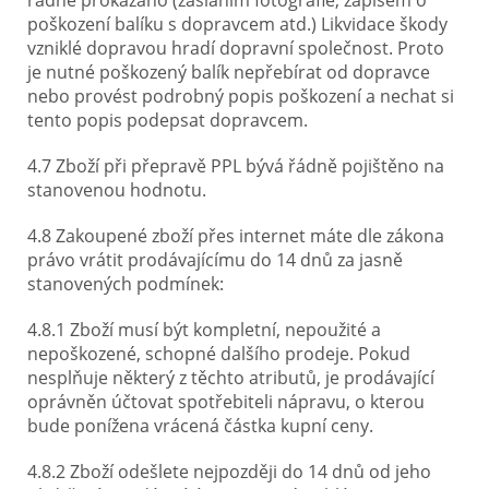
řádně prokázáno (zasláním fotografie, zápisem o
poškození balíku s dopravcem atd.) Likvidace škody
vzniklé dopravou hradí dopravní společnost. Proto
je nutné poškozený balík nepřebírat od dopravce
nebo provést podrobný popis poškození a nechat si
tento popis podepsat dopravcem.
4.7 Zboží při přepravě PPL bývá řádně pojištěno na
stanovenou hodnotu.
4.8 Zakoupené zboží přes internet máte dle zákona
právo vrátit prodávajícímu do 14 dnů za jasně
stanovených podmínek:
4.8.1 Zboží musí být kompletní, nepoužité a
nepoškozené, schopné dalšího prodeje. Pokud
nesplňuje některý z těchto atributů, je prodávající
oprávněn účtovat spotřebiteli nápravu, o kterou
bude ponížena vrácená částka kupní ceny.
4.8.2 Zboží odešlete nejpozději do 14 dnů od jeho