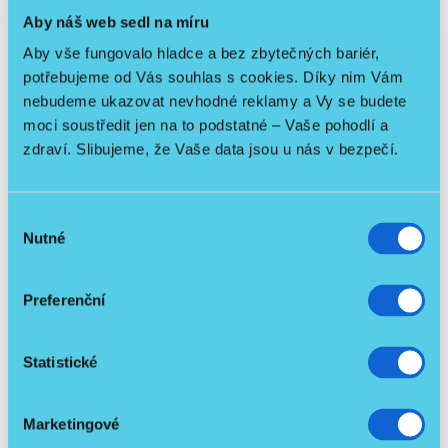
Aby náš web sedl na míru
4.8.8 Uplatnění práva odpovědnosti za vady při
převzetí u repasovaného či použitého zboží lze max.
Aby vše fungovalo hladce a bez zbytečných bariér,
1 rok.
potřebujeme od Vás souhlas s cookies. Díky nim Vám
nebudeme ukazovat nevhodné reklamy a Vy se budete
moci soustředit jen na to podstatné – Vaše pohodlí a
zdraví. Slibujeme, že Vaše data jsou u nás v bezpečí.
5. Pronájem zdravotních pomůcek
5.1 Objednáním pronájmu na e-shopu není uzavřena
Výběr
nájemní smlouva, pouze nezávazná objednávka
Nutné
jejího uzavření. Ta může být po vzájemné konzultaci
souhlasu
upravena. Závazný je až fyzický podpis nájemní
smlouvy po předání předmětu nájmu. Proto také
Preferenční
není možné dodání službou PPL, je nutný přímý
kontakt a ztotožnění osoby při podpisu smlouvy.
První měsíční nájem lze zaplatit všemi nabízenými
Statistické
možnostmi platby (hotově, platba kartou na
pobočkách, zálohou převodem či platební bránou
GoPay). Další měsíční nájmy preferujeme převodem.
Marketingové
Pokud to není možné, lze dohodnout výjimky.