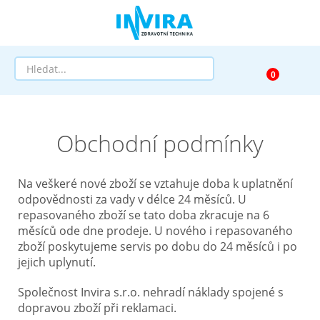
Prodej
Obchodní podmínky
Půjčovna
Pomůcky dle zaměření
Na veškeré nové zboží se vztahuje doba k uplatnění
odpovědnosti za vady v délce 24 měsíců. U
Pomůcky dle diagnózy
repasovaného zboží se tato doba zkracuje na 6
měsíců ode dne prodeje. U nového i repasovaného
zboží poskytujeme servis po dobu do 24 měsíců i po
Výprodej
jejich uplynutí.
AKCE a SLEVY
Společnost Invira s.r.o. nehradí náklady spojené s
dopravou zboží při reklamaci.
Doprava a služby