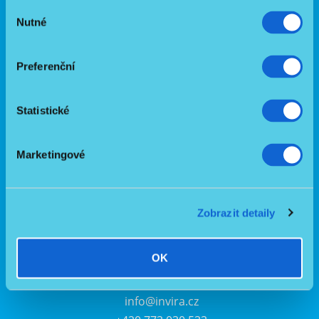
Ochrana osobních údajů
Výběr
Blog
Nutné
souhlasu
Invira pomáhá
Slovník pojmů zdravotní techniky a péče
Preferenční
Reference
Reklamace a vrácení zboží
Statistické
Kontaktujte nás
Marketingové
Zobrazit detaily
OK
Pavla Foitziková
info@invira.cz