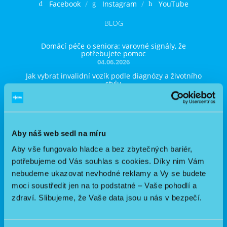
Facebook
Instagram
YouTube
Nejčastější otázky
BLOG
O nás
Domácí péče o seniora: varovné signály, že
potřebujete pomoc
04.06.2026
Kontakt
Jak vybrat invalidní vozík podle diagnózy a životního
stylu
14.05.2026
Nezvládám zvedání pacienta z postele: jak si ulehčit
péči a nezničit si záda
23.04.2026
Aby náš web sedl na míru
Jak správně inhalovat doma: praktický návod krok za
krokem
Aby vše fungovalo hladce a bez zbytečných bariér,
09.04.2026
potřebujeme od Vás souhlas s cookies. Díky nim Vám
Domácí péče o seniora: které pomůcky opravdu
potřebujete a jak je vybrat
nebudeme ukazovat nevhodné reklamy a Vy se budete
23.03.2026
moci soustředit jen na to podstatné – Vaše pohodlí a
Odkazy
zdraví. Slibujeme, že Vaše data jsou u nás v bezpečí.
Obchodní podmínky