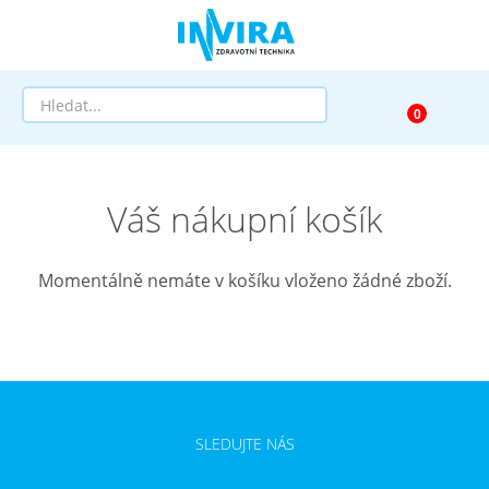
Prodej
Váš nákupní košík
Půjčovna
Pomůcky dle zaměření
Momentálně nemáte v košíku vloženo žádné zboží.
Pomůcky dle diagnózy
Výprodej
AKCE a SLEVY
SLEDUJTE NÁS
Doprava a služby