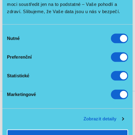
Hmotnost 30–40 kg / Nosnost 120–135 kg
moci soustředit jen na to podstatné – Vaše pohodlí a
zdraví. Slibujeme, že Vaše data jsou u nás v bezpečí.
Ke stažení
1
Výběr
Nutné
souhlasu
Kurz-Gebrauchsanweisung THERA-Trainer
3.1
tigo_Bedien- und Anzeigeeinheit 2,7''_EN.pdf
MB
Preferenční
Statistické
Marketingové
Související produkty
Zobrazit detaily