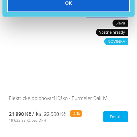
OK
Skladem
Doprava PPL zdarma
Sleva
Včetně hrazdy
NOVINKA
Elektrické polohovací lůžko - Burmeier Dali IV
/ ks
21 990 Kč
22 990 Kč
-4 %
Detail
19 633,93 Kč
bez DPH