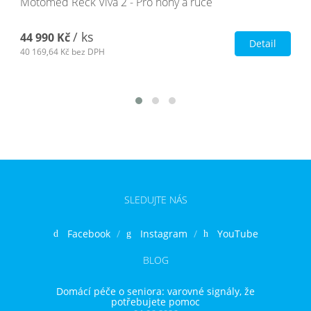
Motomed Reck Viva 2 - Pro nohy a ruce
/ ks
44 990 Kč
Detail
40 169,64 Kč
bez DPH
SLEDUJTE NÁS
Facebook
Instagram
YouTube
BLOG
Domácí péče o seniora: varovné signály, že
potřebujete pomoc