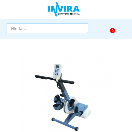
Prodej
Půjčovna
Pomůcky dle zaměření
Pomůcky dle diagnózy
Výprodej
AKCE a SLEVY
Doprava a služby