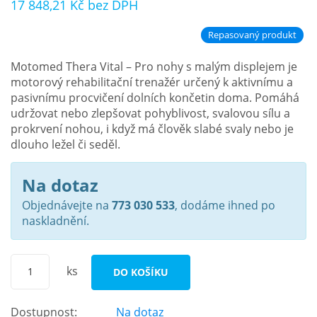
17 848,21 Kč
bez DPH
Repasovaný produkt
Motomed Thera Vital – Pro nohy s malým displejem je
motorový rehabilitační trenažér určený k aktivnímu a
pasivnímu procvičení dolních končetin doma. Pomáhá
udržovat nebo zlepšovat pohyblivost, svalovou sílu a
prokrvení nohou, i když má člověk slabé svaly nebo je
dlouho ležel či seděl.
Na dotaz
Objednávejte na
773 030 533
, dodáme ihned po
naskladnění.
ks
DO KOŠÍKU
Dostupnost:
Na dotaz