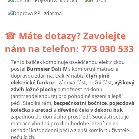
☎
Máte dotazy? Zavolejte
nám na telefon: 773 030 533
Tento balíček kombinuje osvědčenou elektrickou
postel
Burmeier Dali IV
s komfortní matrací a
dopravou zdarma. Dali IV nabízí
čtyři plně
elektrické funkce
– zádová část, nožní část,
výškový
zdvih ložné plochy
a možnost náklonu
(antitrendelenburg) pro pohodlné sezení a lepší
péči. Stabilní rám,
bezpečnostní bočnice
,
pojezdová
kolečka s aretací
a
dřevěná čela v dekoru buk
zapadnou do domácího prostředí. Součástí setu je
matrace vhodná pro dlouhodobé ležení; celek
usnadní každodenní péči a zlepší komfort uživatele i
pečujících.