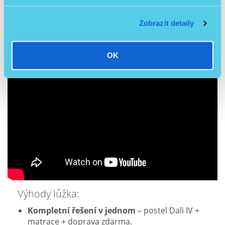
Jak párovat ovladač s postelí:
Zobrazit detaily
OK
Výhody lůžka:
Kompletní řešení v jednom
– postel Dali IV +
matrace + doprava zdarma.