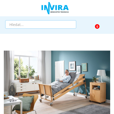
Prodej
Půjčovna
Pomůcky dle zaměření
Pomůcky dle diagnózy
Výprodej
AKCE a SLEVY
Doprava a služby