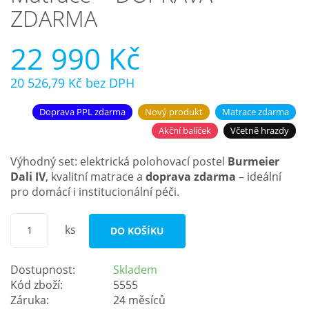
ZDARMA
22 990 Kč
20 526,79 Kč
bez DPH
Doprava PPL zdarma
Nový produkt
Matrace zdarma
Akční balíček
Včetně hrazdy
Výhodný set: elektrická polohovací postel
Burmeier
Dali IV
, kvalitní matrace a
doprava zdarma
– ideální
pro domácí i institucionální péči.
ks
DO KOŠÍKU
Dostupnost:
Skladem
Kód zboží:
5555
Záruka:
24 měsíců