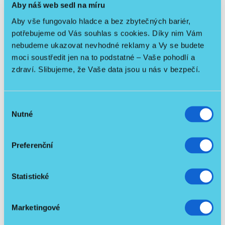
hmotnost 4,8 kg / rozměry hrazdy 76 x 66 cm x 46 cm
Aby náš web sedl na míru
Aby vše fungovalo hladce a bez zbytečných bariér,
potřebujeme od Vás souhlas s cookies. Díky nim Vám
Jak smontovat postel:
nebudeme ukazovat nevhodné reklamy a Vy se budete
moci soustředit jen na to podstatné – Vaše pohodlí a
zdraví. Slibujeme, že Vaše data jsou u nás v bezpečí.
Výběr
Nutné
souhlasu
Preferenční
Statistické
Marketingové