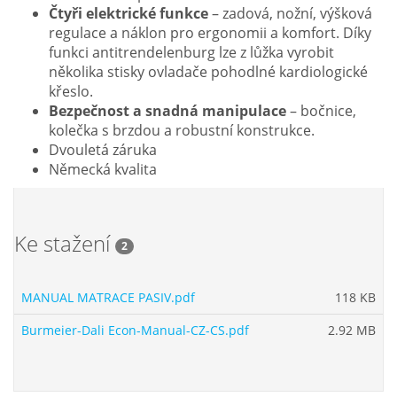
Čtyři elektrické funkce
– zadová, nožní, výšková
regulace a náklon pro ergonomii a komfort. Díky
funkci antitrendelenburg lze z lůžka vyrobit
několika stisky ovladače pohodlné kardiologické
křeslo.
Bezpečnost a snadná manipulace
– bočnice,
kolečka s brzdou a robustní konstrukce.
Dvouletá záruka
Německá kvalita
Ke stažení
2
MANUAL MATRACE PASIV.pdf
118 KB
Burmeier-Dali Econ-Manual-CZ-CS.pdf
2.92 MB