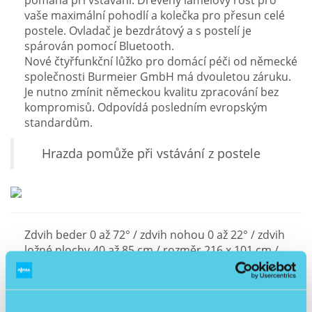
pomáhá při vstávání. Dřevěný lamelový rošt pro
vaše maximální pohodlí a kolečka pro přesun celé
postele. Ovladač je bezdrátový a s postelí je
spárován pomocí Bluetooth.
Nové čtyřfunkční lůžko pro domácí péči od německé
společnosti Burmeier GmbH má dvouletou záruku.
Je nutno zmínit německou kvalitu zpracování bez
kompromisů. Odpovídá posledním evropským
standardům.
Hrazda pomůže při vstávání z postele
Zdvih beder 0 až 72° / zdvih nohou 0 až 22° / zdvih
ložné plochy 40 až 85 cm / rozměr 216 x 101 cm /
ložná plocha 200 x 90 cm / nosnost lůžka 165 kg /
hmotnost 93 kg
nosnost matrace 110 kg / rozměry 200 x 90 x 10 cm /