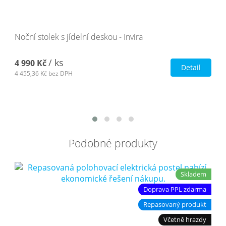
Noční stolek s jídelní deskou - Invira
/ ks
4 990 Kč
Detail
4 455,36 Kč
bez DPH
Podobné produkty
Skladem
Doprava PPL zdarma
Repasovaný produkt
Včetně hrazdy