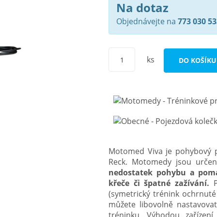
Na dotaz
Objednávejte na
773 030 53
ks
DO KOŠÍKU
Motomed Viva je pohybový 
Reck. Motomedy jsou urče
nedostatek pohybu a pomáh
křeče či špatné zažívání.
P
(symetrický trénink ochrnuté 
můžete libovolně nastavovat
tréninku.
Výhodou zařízení