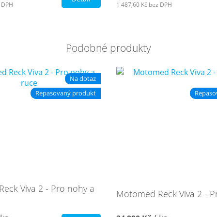
 DPH
1 487,60 Kč
bez DPH
Podobné produkty
Na dotaz
Repasovaný produkt
Repaso
ck Viva 2 - Pro nohy a
Motomed Reck Viva 2 - P