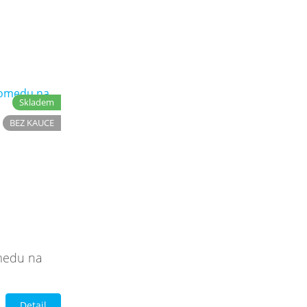
Skladem
BEZ KAUCE
medu na
Detail