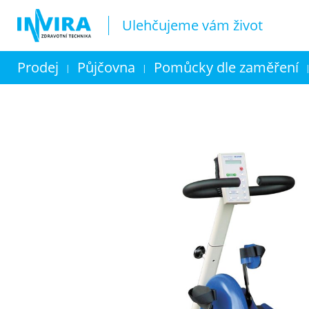
Ulehčujeme vám život
Prodej
Půjčovna
Pomůcky dle zaměření
|
|