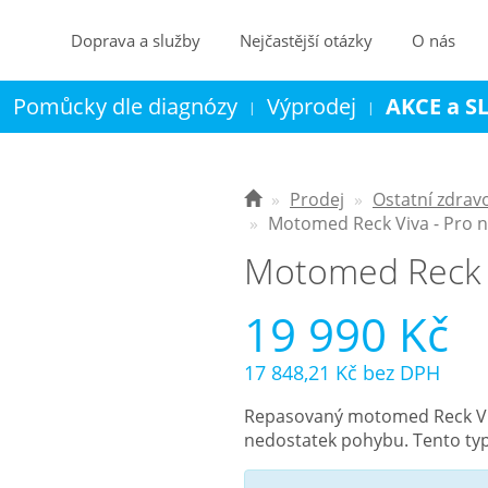
Doprava a služby
Nejčastější otázky
O nás
Pomůcky dle diagnózy
Výprodej
AKCE a S
|
|
|
Kontakt
Košík
Prodej
Ostatní zdrav
Motomed Reck Viva - Pro 
Motomed Reck V
19 990 Kč
17 848,21 Kč
bez DPH
Repasovaný motomed Reck Viv
nedostatek pohybu. Tento typ 