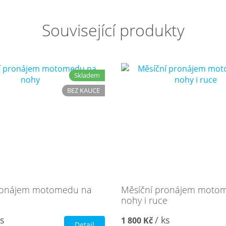
Související produkty
Skladem
BEZ KAUCE
ronájem motomedu na
Měsíční pronájem moto
nohy i ruce
ks
/ ks
1 800 Kč
Detail