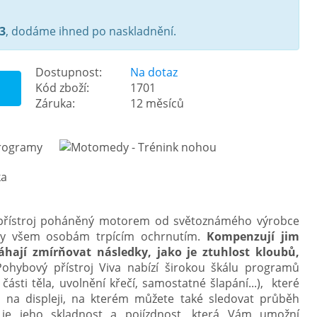
3
, dodáme ihned po naskladnění.
Dostupnost:
Na dotaz
Kód zboží:
1701
Záruka:
12 měsíců
přístroj poháněný motorem od světoznámého výrobce
ny všem osobám trpícím ochrnutím.
Kompenzují jim
ají zmírňovat následky, jako je ztuhlost kloubů,
ohybový přístroj Viva nabízí širokou škálu programů
části těla, uvolnění křečí, samostatné šlapání...)
, které
 na displeji, na kterém můžete také sledovat průběh
 je jeho skladnost a pojízdnost, která Vám umožní