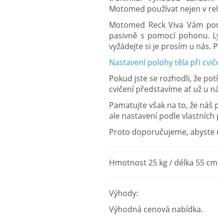
Motomed používat nejen v reha
Motomed Reck Viva Vám pomůž
pasivně s pomocí pohonu. Lý
vyžádejte si je prosím u nás. 
Nastavení polohy těla při cv
Pokud jste se rozhodli, že po
cvičení představíme ať už u 
Pamatujte však na to, že náš
ale nastavení podle vlastních
Proto doporučujeme, abyste na
Hmotnost 25 kg / délka 55 cm 
Výhody:
Výhodná cenová nabídka.