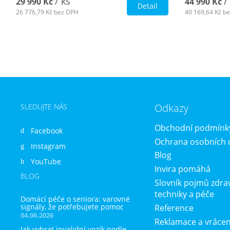
/ ks
/
29 990 Kč
44 990 Kč
Detail
26 776,79 Kč
bez DPH
40 169,64 Kč
be
Odkazy
SLEDUJTE NÁS
Obchodní podmínk
Facebook
Ochrana osobních 
Instagram
Blog
YouTube
Invira pomáhá
BLOG
Slovník pojmů zdra
techniky a péče
Domácí péče o seniora: varovné
signály, že potřebujete pomoc
Reference
04.06.2026
Reklamace a vrácen
Jak vybrat invalidní vozík podle