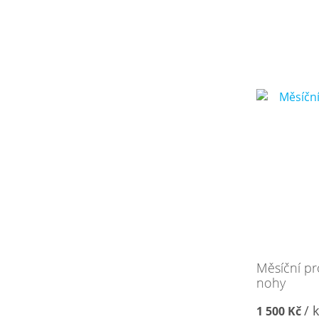
Měsíční p
nohy
/ 
1 500 Kč