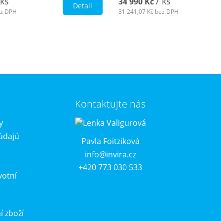
 ks
/ ks
34 990 Kč
Detail
z DPH
31 241,07 Kč
bez DPH
Kontaktujte nás
y
údajů
Pavla Foitziková
info@invira.cz
+420 773 030 533
votní
í zboží