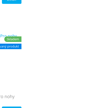
Skladem
vaný produkt
ro nohy