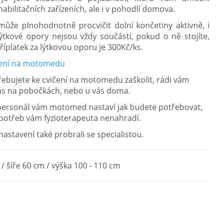
bilitačních zařízeních, ale i v pohodlí domova.
e plnohodnotně procvičit dolní končetiny aktivně, i
tkové opory nejsou vždy součástí, pokud o ně stojíte,
Příplatek za lýtkovou oporu je 300Kč/ks.
ičení na motomedu
třebujete ke cvičení na motomedu zaškolit, rádi vám
nás na pobočkách, nebo u vás doma.
 personál vám motomed nastaví jak budete potřebovat,
 potřeb vám fyzioterapeuta nenahradí.
stavení také probrali se specialistou.
/ šíře 60 cm / výška 100 - 110 cm