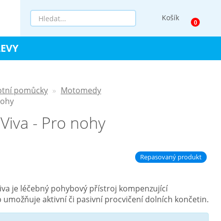
Košík
LEVY
otní pomůcky
Motomedy
nohy
iva - Pro nohy
Repasovaný produkt
a je léčebný pohybový přístroj kompenzující
umožňuje aktivní či pasivní procvičení dolních končetin.