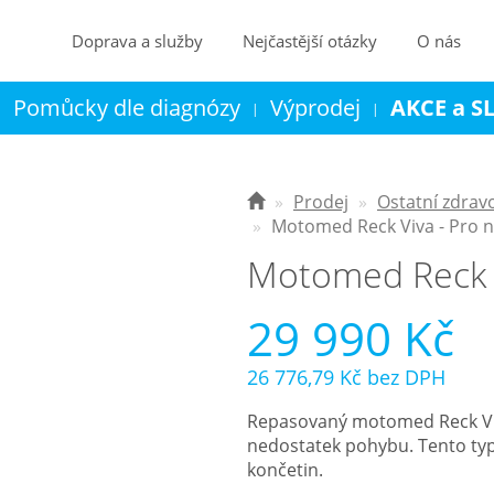
Doprava a služby
Nejčastější otázky
O nás
Pomůcky dle diagnózy
Výprodej
AKCE a S
|
|
|
Kontakt
Košík
Prodej
Ostatní zdrav
Motomed Reck Viva - Pro n
Motomed Reck V
29 990 Kč
26 776,79 Kč
bez DPH
Repasovaný motomed Reck Viv
nedostatek pohybu. Tento typ 
končetin.