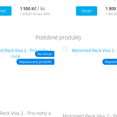
/ ks
1 500 Kč
1 800
tail
Detail
1 239,67 Kč
bez DPH
1 487,6
Podobné produkty
Na dotaz
Repasovaný produkt
Repaso
ck Viva 2 - Pro nohy a
Motomed Reck Viva 2 - P