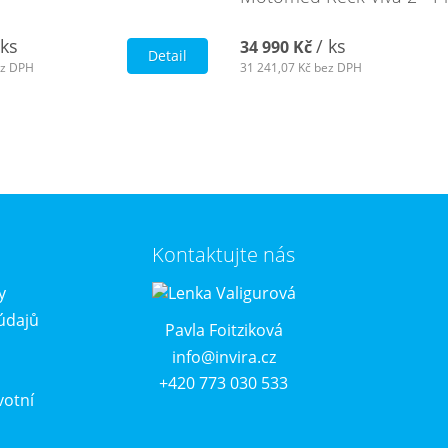
 ks
/ ks
34 990 Kč
Detail
z DPH
31 241,07 Kč
bez DPH
Kontaktujte nás
y
údajů
Pavla Foitziková
info@invira.cz
+420 773 030 533
votní