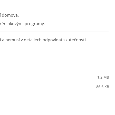
lí domova.
tréninkovými programy.
 a nemusí v detailech odpovídat skutečnosti.
1.2 MB
86.6 KB