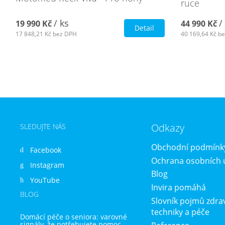
ruce
/ ks
/
19 990 Kč
44 990 Kč
Detail
17 848,21 Kč
bez DPH
40 169,64 Kč
be
Odkazy
SLEDUJTE NÁS
Obchodní podmínk
Facebook
Ochrana osobních 
Instagram
Blog
YouTube
Invira pomáhá
BLOG
Slovník pojmů zdra
techniky a péče
Domácí péče o seniora: varovné
signály, že potřebujete pomoc