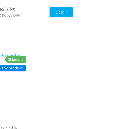
/ ks
 Kč
Detail
0 Kč
bez DPH
Skladem
vaný produkt
ro nohy