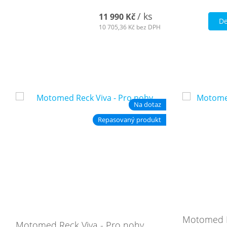
/ ks
11 990 Kč
De
10 705,36 Kč
bez DPH
Na dotaz
Repasovaný produkt
Motomed Re
Motomed Reck Viva - Pro nohy