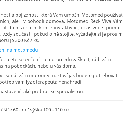
adnost a pojízdnost, která Vám umožní Motomed používat
eních, ale i v pohodlí domova.
Motomed Reck Viva Vám
t dolní a horní končetiny aktivně, i pasivně s pomocí
vždy součástí, pokud o ně stojíte, vyžádejte si je prosím
oru je 300 Kč / ks.
ičení na motomedu
třebujete ke cvičení na motomedu zaškolit, rádi vám
nás na pobočkách, nebo u vás doma.
 personál vám motomed nastaví jak budete potřebovat,
 potřeb vám fyzioterapeuta nenahradí.
stavení také probrali se specialistou.
/ šíře 60 cm / výška 100 - 110 cm