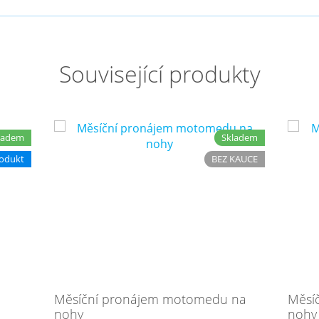
Související produkty
ladem
Skladem
odukt
BEZ KAUCE
Měsíční pronájem motomedu na
Měsí
nohy
nohy 