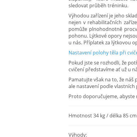
sledovat průběh tréninku.
Výhodou zařízení je jeho skl
nejen v rehabilitačních zaříz
pomůže plnohodnotně procviči
pohonu.
Lýtkové opory nejsou 
u nás. Příplatek za lýtkovou op
Nastavení polohy těla při cv
Pokud jste se rozhodli, že po
cvičení představíme ať už u 
Pamatujte však na to, že náš
ale nastavení podle vlastních
Proto doporučujeme, abyste na
Hmotnost 34 kg / délka 85 cm 
Výhody: