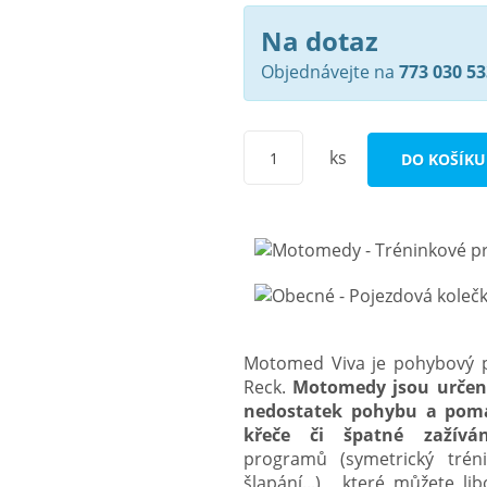
Na dotaz
Objednávejte na
773 030 53
ks
DO KOŠÍKU
Motomed Viva je pohybový 
Reck.
Motomedy jsou určen
nedostatek pohybu a pomáh
křeče či špatné zažíván
programů
(symetrický trén
šlapání...)
, které můžete lib