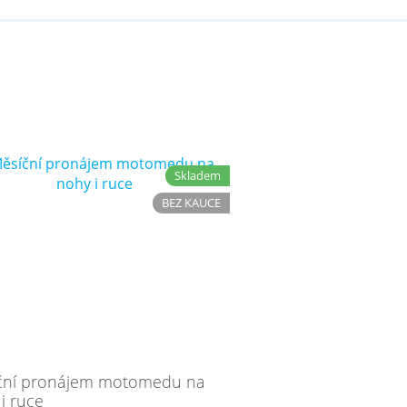
Skladem
BEZ KAUCE
ční pronájem motomedu na
i ruce