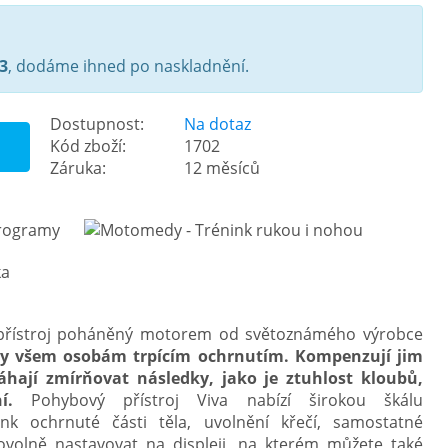
3
, dodáme ihned po naskladnění.
Dostupnost:
Na dotaz
Kód zboží:
1702
Záruka:
12 měsíců
přístroj poháněný motorem od světoznámého výrobce
y všem osobám trpícím ochrnutím. Kompenzují jim
ají zmírňovat následky, jako je ztuhlost kloubů,
í.
Pohybový přístroj Viva nabízí širokou škálu
ink ochrnuté části těla, uvolnění křečí, samostatné
ovolně nastavovat na displeji, na kterém můžete také