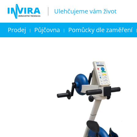
Ulehčujeme vám život
Prodej
Půjčovna
Pomůcky dle zaměření
|
|