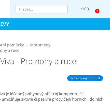
Košík
LEVY
otní pomůcky
Motomedy
ohy a ruce
iva - Pro nohy a ruce
Repasovaný produkt
a je léčebný pohybový přístroj kompenzující
umožňuje aktivní či pasivní procvičení horních i dolních