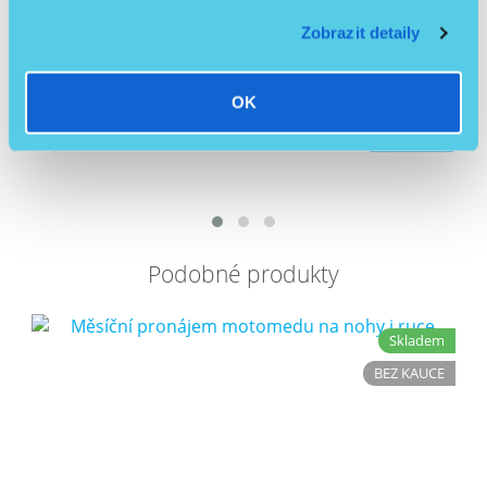
Zobrazit detaily
Měsíční pronájem invalidního mechanického vozíku
OK
/ ks
500 Kč
Detail
413,22 Kč
bez DPH
Podobné produkty
Skladem
BEZ KAUCE