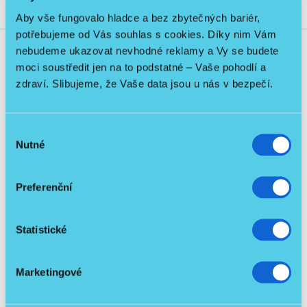
Aby vše fungovalo hladce a bez zbytečných bariér,
potřebujeme od Vás souhlas s cookies. Díky nim Vám
nebudeme ukazovat nevhodné reklamy a Vy se budete
moci soustředit jen na to podstatné – Vaše pohodlí a
Související produkty
zdraví. Slibujeme, že Vaše data jsou u nás v bezpečí.
Výběr
Skladem
Nutné
souhlasu
BEZ KAUCE
Preferenční
Statistické
Marketingové