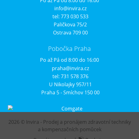
Po až Pá od 8:00 do 16:00
info@invira.cz
tel: 773 030 533
Paličkova 75/2
Ostrava 709 00
Pobočka Praha
Po až Pá od 8:00 do 16:00
praha@invira.cz
tel: 731 578 376
U Nikolajky 957/11
Praha 5 - Smíchov 150 00
2026 © Invira - Prodej a pronájem zdravotní techniky
a kompenzačních pomůcek