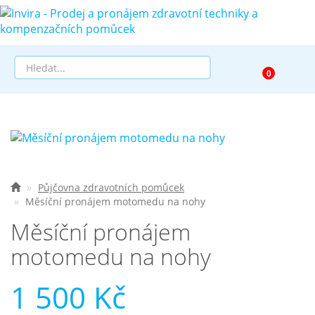
Prodej
Půjčovna
Pomůcky dle zaměření
Půjčovna zdravotních pomůcek
Měsíční pronájem motomedu na nohy
Pomůcky dle diagnózy
Měsíční pronájem
Výprodej
motomedu na nohy
AKCE a SLEVY
1 500 Kč
Doprava a služby