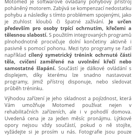
Motomed je softwarově ovládaný pohybový přístroj
poháněný motorem. Zabývá se kompenzací nedostatku
pohybu a následky s tímto problémem spojenými, jako
je ztuhlost kloubů či špatné zažívání.
Je určen
především pro osoby trpící ochrnutím, křečemi a
tělesnou slabostí.
S použitím integrovaných programů
plnohodnotně procvičuje dolní končetiny aktivně i
pasivně s pomocí pohonu. Mezi tyto programy se řadí
například
cílený symetrický trénink ochrnuté části
těla, cvičení zaměřené na uvolnění křečí nebo
samostatné šlapání.
Součástí je dálkové ovládání s
displejem, díky kterému lze snadno nastavovat
programy, jimiž přístroj disponuje, nebo sledovat
průběh tréninku.
Výhodou zařízení je jeho skladnost a pojízdnost, která
Vám umožňuje Motomed používat nejen v
rehabilitačních zařízeních, ale i v pohodlí domova.
Uvedená cena je za jeden měsíc pronájmu.
Lýtkové
opory nejsou vždy součástí, pokud o ně stojíte,
vyžádejte si je prosím u nás. Fotografie jsou pouze