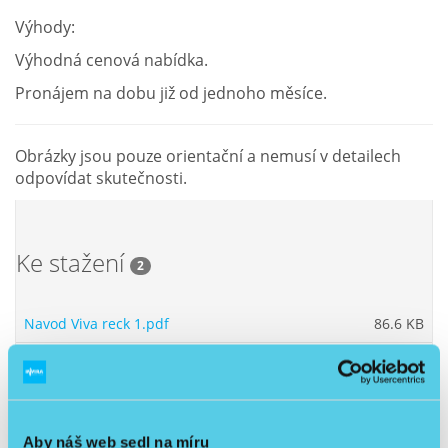
Výhody:
Výhodná cenová nabídka.
Pronájem na dobu již od jednoho měsíce.
Obrázky jsou pouze orientační a nemusí v detailech
odpovídat skutečnosti.
Ke stažení
2
Navod Viva reck 1.pdf
86.6 KB
NavodViva2.pdf
110.99 KB
Aby náš web sedl na míru