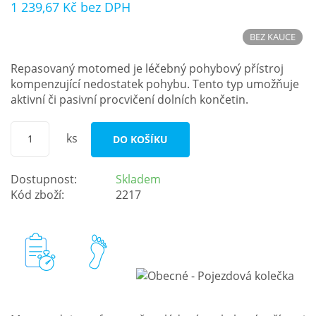
1 239,67 Kč
bez DPH
Nejčastější otázky
BEZ KAUCE
O nás
Repasovaný motomed je léčebný pohybový přístroj
kompenzující nedostatek pohybu. Tento typ umožňuje
Kontakt
aktivní či pasivní procvičení dolních končetin.
ks
DO KOŠÍKU
Dostupnost:
Skladem
Kód zboží:
2217