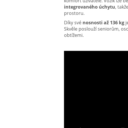
komfort uživatele. Vozík lze
integrovaného úchytu
, tak
prostoru.
Díky své
nosnosti až 136 kg
j
Skvěle poslouží seniorům, os
obtížemi.