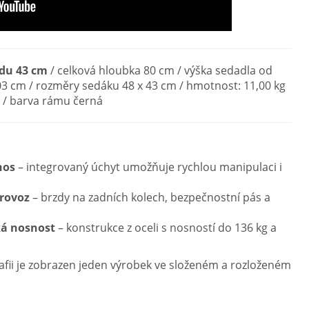
edu 43 cm
/ celková hloubka 80 cm / výška sedadla od
03 cm / rozměry sedáku 48 x 43 cm / hmotnost: 11,00 kg
g / barva rámu černá
nos
– integrovaný úchyt umožňuje rychlou manipulaci i
rovoz
– brzdy na zadních kolech, bezpečnostní pás a
ká nosnost
– konstrukce z oceli s nosností do 136 kg a
fii je zobrazen jeden výrobek ve složeném a rozloženém