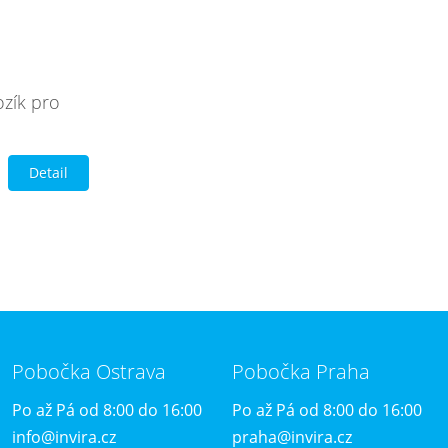
ozík pro
Detail
Pobočka Ostrava
Pobočka Praha
Po až Pá od 8:00 do 16:00
Po až Pá od 8:00 do 16:00
info@invira.cz
praha@invira.cz