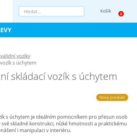
Košík
LEVY
validní vozíky
 vozík s úchytem
ní skládací vozík s úchytem
Nový produkt
ozík s úchytem je ideálním pomocníkem pro přesun osob
y své skladné konstrukci, nízké hmotnosti a praktickému
ášení i manipulaci v interiéru.