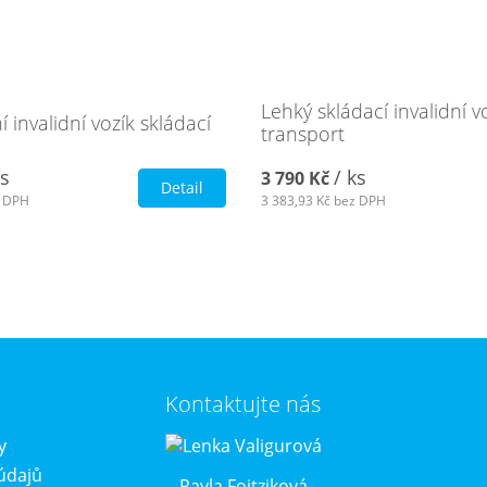
Lehký skládací invalidní v
 invalidní vozík skládací
transport
ks
/ ks
3 790 Kč
Detail
 DPH
3 383,93 Kč
bez DPH
Kontaktujte nás
y
údajů
Pavla Foitziková