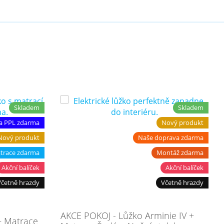
Skladem
Skladem
a PPL zdarma
Nový produkt
Nový produkt
Naše doprava zdarma
trace zdarma
Montáž zdarma
Akční balíček
Akční balíček
Včetně hrazdy
Včetně hrazdy
AKCE POKOJ - Lůžko Arminie IV +
 Matrace