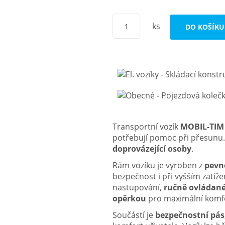
ks
DO KOŠÍKU
Transportní vozík
MOBIL-TIM
potřebují pomoc při přesunu.
doprovázející osoby
.
Rám vozíku je vyroben z
pevn
bezpečnost i při vyšším zatíž
nastupování,
ručně ovládané
opěrkou
pro maximální komf
Součástí je
bezpečnostní pás