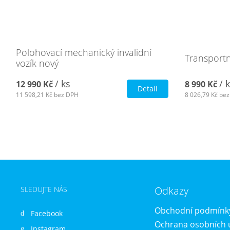
Polohovací mechanický invalidní
Transportní
vozík nový
/ ks
/ 
12 990 Kč
8 990 Kč
Detail
11 598,21 Kč
bez DPH
8 026,79 Kč
bez
Odkazy
SLEDUJTE NÁS
Obchodní podmínk
Facebook
Ochrana osobních 
Instagram