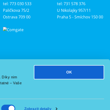
tel: 773 030 533
tel: 731 578 376
Paličkova 75/2
U Nikolajky 957/11
Ostrava 709 00
Praha 5 - Smíchov 150 00
OK
. Díky nim
tatné – Vaše
Zobrazit detaily