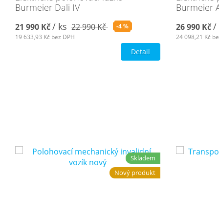
Burmeier Dali IV
Burmeier A
/ ks
/
21 990 Kč
22 990 Kč
26 990 Kč
-4 %
19 633,93 Kč
bez DPH
24 098,21 Kč
be
Detail
Skladem
Nový produkt