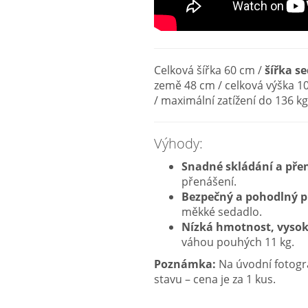
Celková šířka 60 cm /
šířka s
země 48 cm / celková výška 1
/ maximální zatížení do 136 k
Výhody:
Snadné skládání a pře
přenášení.
Bezpečný a pohodlný p
měkké sedadlo.
Nízká hmotnost, vyso
váhou pouhých 11 kg.
Poznámka:
Na úvodní fotogra
stavu – cena je za 1 kus.