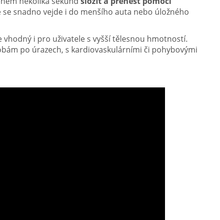
 během několika sekund
složit a přenést pomocí
že se snadno vejde i do menšího auta nebo úložného
e vhodný i pro uživatele s vyšší tělesnou hmotností.
obám po úrazech, s kardiovaskulárními či pohybovými