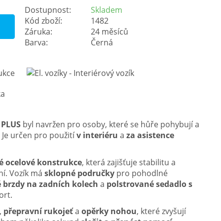
Dostupnost:
Skladem
Kód zboží:
1482
Záruka:
24 měsíců
Barva:
Černá
 PLUS
byl navržen pro osoby, které se hůře pohybují a
 Je určen pro použití
v interiéru
a
za asistence
é ocelové konstrukce
, která zajišťuje stabilitu a
ení. Vozík má
sklopné područky
pro pohodlné
 brzdy na zadních kolech
a
polstrované sedadlo s
ort.
,
přepravní rukojeť
a
opěrky nohou
, které zvyšují