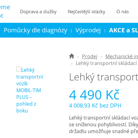
eme
Doprava a služby
Nejčastější otázky
O nás
ot
Pomůcky dle diagnózy
Výprodej
AKCE a S
|
|
|
Kontakt
Košík
Prodej
Mechanické in
Lehký transportní skládací
Lehký transport
4 490 Kč
4 008,93 Kč
bez DPH
Lehký transportní skládací v
se sníženou pohyblivostí. Dík
držadlu umožňuje snadné přen