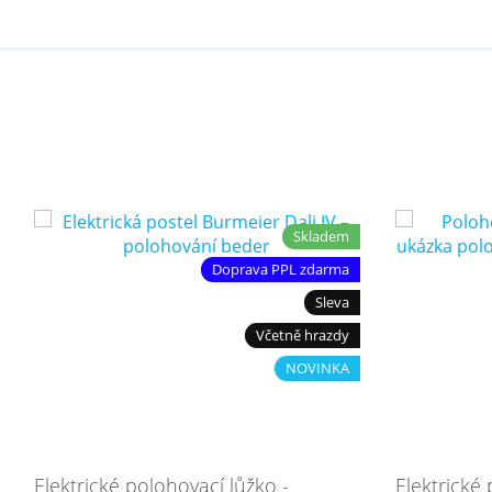
Skladem
Doprava PPL zdarma
Sleva
Včetně hrazdy
NOVINKA
Elektrické polohovací lůžko -
Elektrické 