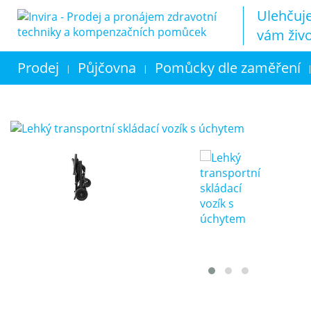
Ulehčuj
vám živ
Prodej
Půjčovna
Pomůcky dle zaměření
|
|