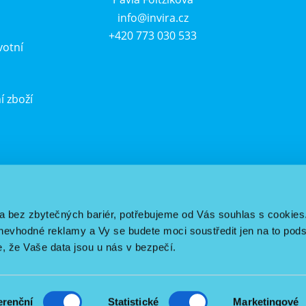
info@invira.cz
+420 773 030 533
votní
í zboží
u
a bez zbytečných bariér, potřebujeme od Vás souhlas s cookies
vhodné reklamy a Vy se budete moci soustředit jen na to pods
e, že Vaše data jsou u nás v bezpečí.
erenční
Statistické
Marketingové