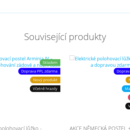
Související produkty
Skladem
Doprava PPL zdarma
Doprav
Nový produkt
Včetně hrazdy
Ma
polohovací lůžko -
AKCE NĚMECKÁ POSTEL +