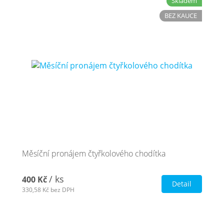
Skladem
BEZ KAUCE
Měsíční pronájem čtyřkolového chodítka
/ ks
400 Kč
Detail
330,58 Kč
bez DPH