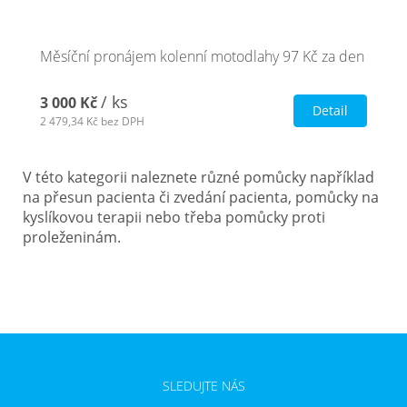
Měsíční pronájem kolenní motodlahy 97 Kč za den
/ ks
3 000 Kč
Detail
2 479,34 Kč
bez DPH
V této kategorii naleznete různé pomůcky například
na přesun pacienta či zvedání pacienta, pomůcky na
kyslíkovou terapii nebo třeba pomůcky proti
proleženinám.
SLEDUJTE NÁS