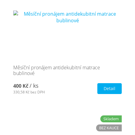
Měsíční pronájem antidekubitní matrace
bublinové
/ ks
400 Kč
Detail
330,58 Kč
bez DPH
Skladem
BEZ KAUCE