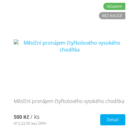
Skladem
BEZ KAUCE
Měsíční pronájem čtyřkolového vysokého chodítka
/ ks
500 Kč
Detail
413,22 Kč
bez DPH