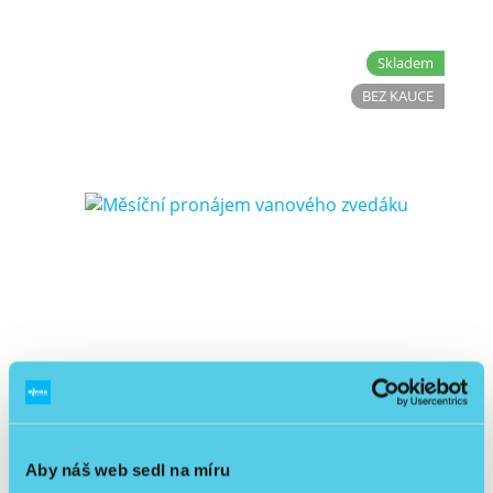
Skladem
BEZ KAUCE
Měsíční pronájem vanového zvedáku
/ ks
500 Kč
Detail
Aby náš web sedl na míru
413,22 Kč
bez DPH