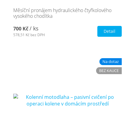
Měsíční pronájem hydraulického čtyřkolového
vysokého chodítka
/ ks
700 Kč
Detail
578,51 Kč
bez DPH
Na dotaz
BEZ KAUCE