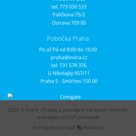
tel: 773 030 533
Paličkova 75/2
Ostrava 709 00
Pobočka Praha
Po až Pá od 8:00 do 16:00
praha@invira.cz
tel: 731 578 376
U Nikolajky 957/11
Praha 5 - Smíchov 150 00
2026 © Invira - Prodej a pronájem zdravotní techniky
a kompenzačních pomůcek
Pronájem e-shopů
Rocketoo