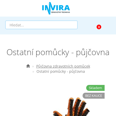
Prodej
Ostatní pomůcky - půjčovna
Půjčovna
Pomůcky dle zaměření
Půjčovna zdravotních pomůcek
Ostatní pomůcky - půjčovna
Pomůcky dle diagnózy
Skladem
Výprodej
BEZ KAUCE
AKCE a SLEVY
Doprava a služby