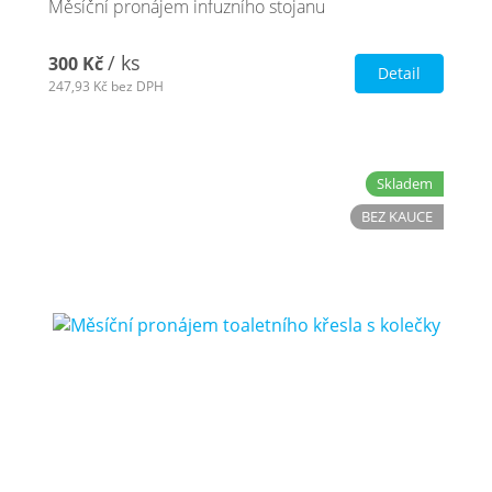
Měsíční pronájem infuzního stojanu
/ ks
300 Kč
Detail
247,93 Kč
bez DPH
Skladem
BEZ KAUCE