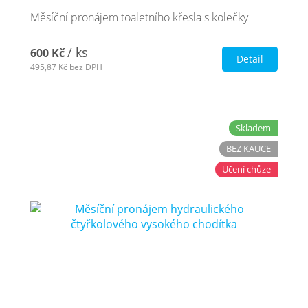
Měsíční pronájem toaletního křesla s kolečky
/ ks
600 Kč
Detail
495,87 Kč
bez DPH
Skladem
BEZ KAUCE
Učení chůze