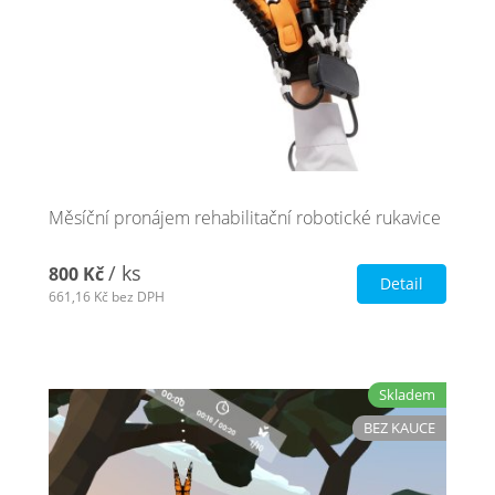
Nejčastější otázky
O nás
Kontakt
Měsíční pronájem rehabilitační robotické rukavice
/ ks
800 Kč
Detail
661,16 Kč
bez DPH
Skladem
BEZ KAUCE