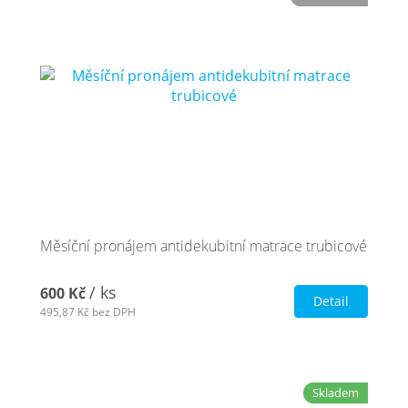
Měsíční pronájem antidekubitní matrace trubicové
/ ks
600 Kč
Detail
495,87 Kč
bez DPH
Skladem