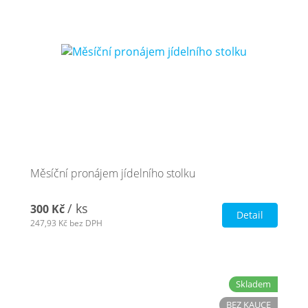
Měsíční pronájem jídelního stolku
/ ks
300 Kč
Detail
247,93 Kč
bez DPH
Skladem
BEZ KAUCE