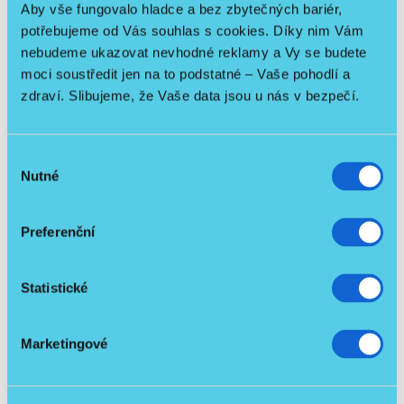
Aby vše fungovalo hladce a bez zbytečných bariér,
potřebujeme od Vás souhlas s cookies. Díky nim Vám
nebudeme ukazovat nevhodné reklamy a Vy se budete
Skladem
moci soustředit jen na to podstatné – Vaše pohodlí a
BEZ KAUCE
zdraví. Slibujeme, že Vaše data jsou u nás v bezpečí.
Výběr
Nutné
souhlasu
Preferenční
Statistické
Měsíční pronájem mobilního koncentrátoru kyslíku
Marketingové
/ ks
4 500 Kč
Detail