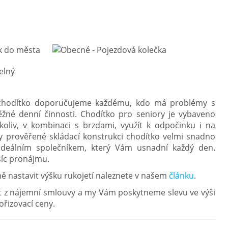
 chodítko doporučujeme každému, kdo má problémy s
ěžné denní činnosti. Chodítko pro seniory je vybaveno
oliv, v kombinaci s brzdami, využít k odpočinku i na
éty prověřené skládací konstrukci chodítko velmi snadno
to ideálním společníkem, který Vám usnadní každý den.
síc pronájmu.
ně nastavit výšku rukojetí naleznete v našem
článku
.
t z nájemní smlouvy a my Vám poskytneme slevu ve výši
řizovací ceny.