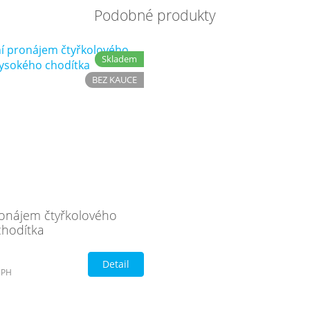
Podobné produkty
Skladem
BEZ KAUCE
ronájem čtyřkolového
chodítka
Detail
DPH