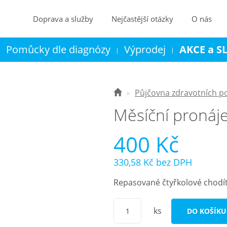
Doprava a služby
Nejčastější otázky
O nás
Pomůcky dle diagnózy
Výprodej
AKCE a S
|
|
|
Kontakt
Košík
Půjčovna zdravotních 
Měsíční pronáj
400 Kč
330,58 Kč
bez DPH
Repasované čtyřkolové chodít
ks
DO KOŠÍKU