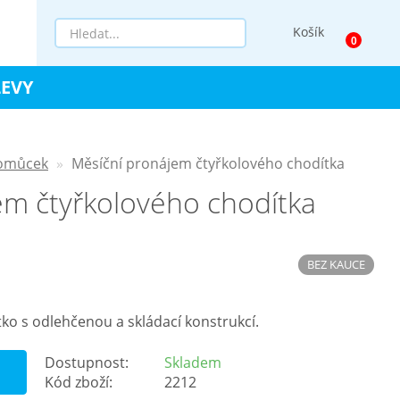
Košík
LEVY
pomůcek
Měsíční pronájem čtyřkolového chodítka
em čtyřkolového chodítka
BEZ KAUCE
ko s odlehčenou a skládací konstrukcí.
Dostupnost:
Skladem
Kód zboží:
2212