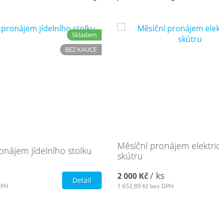
Skladem
BEZ KAUCE
Měsíční pronájem elektr
onájem jídelního stolku
skútru
/ ks
2 000 Kč
Detail
DPH
1 652,89 Kč
bez DPH