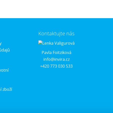
Kontaktujte nás
y
údajů
Pavla Foitziková
info@invira.cz
+420 773 030 533
votní
í zboží