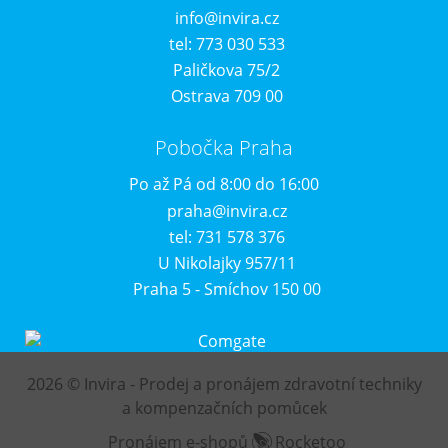
info@invira.cz
tel: 773 030 533
Paličkova 75/2
Ostrava 709 00
Pobočka Praha
Po až Pá od 8:00 do 16:00
praha@invira.cz
tel: 731 578 376
U Nikolajky 957/11
Praha 5 - Smíchov 150 00
2026 © Invira - Prodej a pronájem zdravotní techniky
a kompenzačních pomůcek
Pronájem e-shopů
Rocketoo