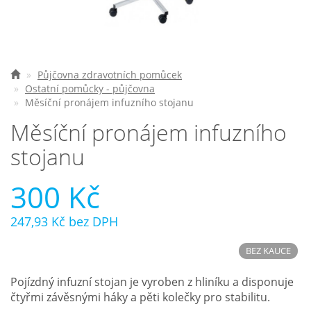
Nejčastější otázky
O nás
Půjčovna zdravotních pomůcek
Ostatní pomůcky - půjčovna
Kontakt
Měsíční pronájem infuzního stojanu
Měsíční pronájem infuzního
stojanu
300 Kč
247,93 Kč
bez DPH
BEZ KAUCE
Pojízdný infuzní stojan je vyroben z hliníku a disponuje
čtyřmi závěsnými háky a pěti kolečky pro stabilitu.