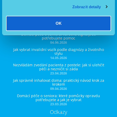
Zobrazit detaily
Facebook
Instagram
YouTube
BLOG
OK
Domácí péče o seniora: varovné signály, že
potřebujete pomoc
04.06.2026
Jak vybrat invalidní vozík podle diagnózy a životního
stylu
14.05.2026
Nezvládám zvedání pacienta z postele: jak si ulehčit
péči a nezničit si záda
23.04.2026
Jak správně inhalovat doma: praktický návod krok za
krokem
09.04.2026
Domácí péče o seniora: které pomůcky opravdu
potřebujete a jak je vybrat
23.03.2026
Odkazy