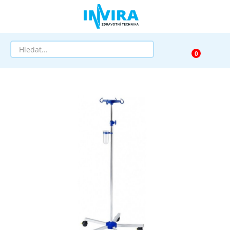
Prodej
Půjčovna
Pomůcky dle zaměření
Pomůcky dle diagnózy
Výprodej
AKCE a SLEVY
Doprava a služby