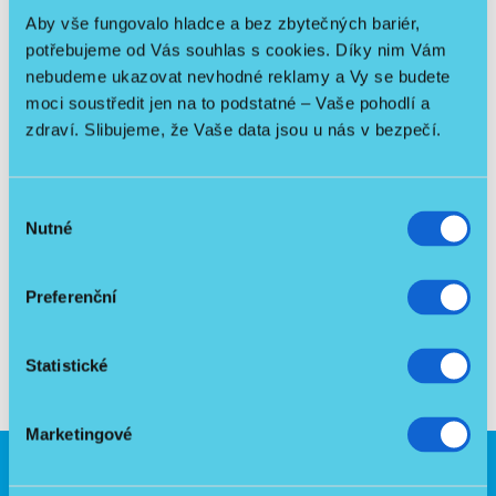
Aby vše fungovalo hladce a bez zbytečných bariér,
potřebujeme od Vás souhlas s cookies. Díky nim Vám
Maximální nosnost na jeden hák 2,5 kg / výška 125 - 185
nebudeme ukazovat nevhodné reklamy a Vy se budete
cm
moci soustředit jen na to podstatné – Vaše pohodlí a
zdraví. Slibujeme, že Vaše data jsou u nás v bezpečí.
Výhody:
Výhodná cenová nabídka
Výběr
Nutné
Stojan si můžete z pronájmu odkoupit se slevou
souhlasu
Preferenční
Obrázky jsou pouze orientační a nemusí v detailech
odpovídat skutečnosti.
Statistické
Marketingové
SLEDUJTE NÁS