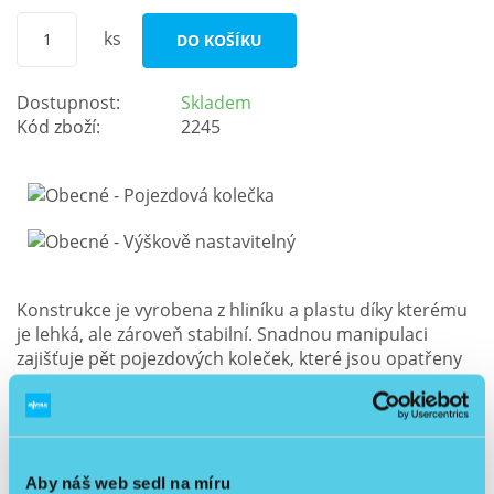
ks
DO KOŠÍKU
Dostupnost:
Skladem
Kód zboží:
2245
Konstrukce je vyrobena z hliníku a plastu díky kterému
je lehká, ale zároveň stabilní. Snadnou manipulaci
zajišťuje pět pojezdových koleček, které jsou opatřeny
brzdou. Stojan disponuje závěsným křížem se čtyřmi
háčky. Výšku stojanu lze snadno regulovat.
Toto zboží si můžete odkoupit z nájemní smlouvy a my
Vám poskytneme slevu ve výši jednoho měsíčního
Aby náš web sedl na míru
nájmu z pořizovací ceny.