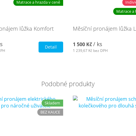
Matrace a hrazda v ceně
Indiv
Matrace a 
onájem lůžka Komfort
Měsíční pronájem lůžka 
ks
/ ks
1 500 Kč
Detail
DPH
1 239,67 Kč
bez DPH
Podobné produkty
Skladem
BEZ KAUCE