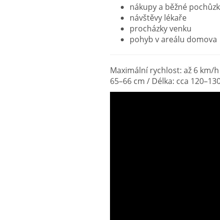
nákupy a běžné pochůzk
návštěvy lékaře
procházky venku
pohyb v areálu domova
Maximální rychlost: až 6 km/h 
65–66 cm / Délka: cca 120–130