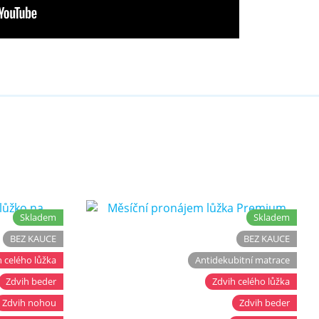
Skladem
Skladem
BEZ KAUCE
BEZ KAUCE
 celého lůžka
Antidekubitní matrace
Zdvih beder
Zdvih celého lůžka
Zdvih nohou
Zdvih beder