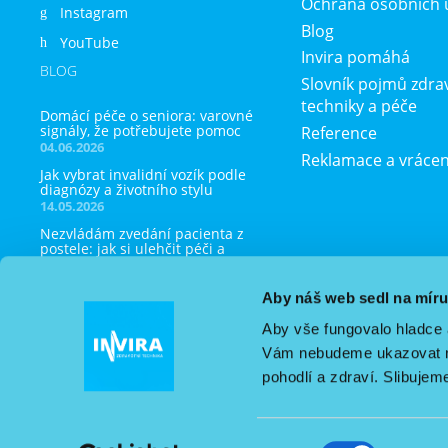
Ochrana osobních 
Instagram
Blog
YouTube
Invira pomáhá
BLOG
Slovník pojmů zdra
techniky a péče
Domácí péče o seniora: varovné
signály, že potřebujete pomoc
Reference
04.06.2026
Reklamace a vrácen
Jak vybrat invalidní vozík podle
diagnózy a životního stylu
14.05.2026
Nezvládám zvedání pacienta z
postele: jak si ulehčit péči a
nezničit si záda
23.04.2026
Aby náš web sedl na mír
Jak správně inhalovat doma:
praktický návod krok za krokem
Aby vše fungovalo hladce 
09.04.2026
Vám nebudeme ukazovat ne
Domácí péče o seniora: které
pohodlí a zdraví. Slibujem
pomůcky opravdu potřebujete a
jak je vybrat
23.03.2026
Výběr