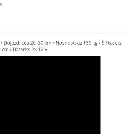
y
/ Dojezd: cca 20–30 km / Nosnost: až 136 kg / Šířka: cca
 cm / Baterie: 2× 12 V