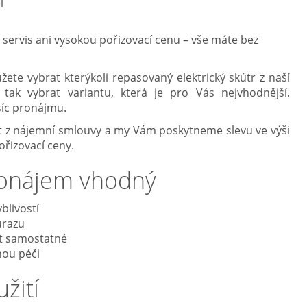
l
servis ani vysokou pořizovací cenu – vše máte bez
žete vybrat kterýkoli repasovaný elektrický skútr z naší
tak vybrat variantu, která je pro Vás nejvhodnější.
síc pronájmu.
t z nájemní smlouvy a my Vám poskytneme slevu ve výši
řizovací ceny.
ronájem vhodný
blivostí
úrazu
at samostatné
nou péči
užití