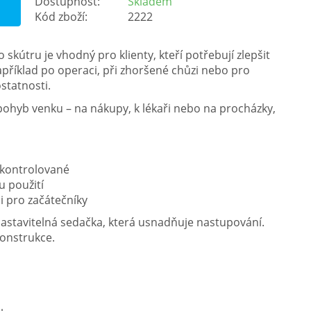
Dostupnost:
Skladem
Kód zboží:
2222
skútru je vhodný pro klienty, kteří potřebují zlepšit
apříklad po operaci, při zhoršené chůzi nebo pro
tatnosti.
hyb venku – na nákupy, k lékaři nebo na procházky,
 zkontrolované
 použití
i pro začátečníky
nastavitelná sedačka, která usnadňuje nastupování.
konstrukce.