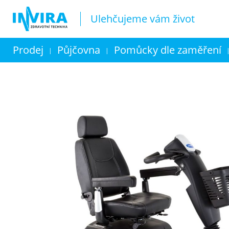
Ulehčujeme vám život
Prodej
Půjčovna
Pomůcky dle zaměření
|
|