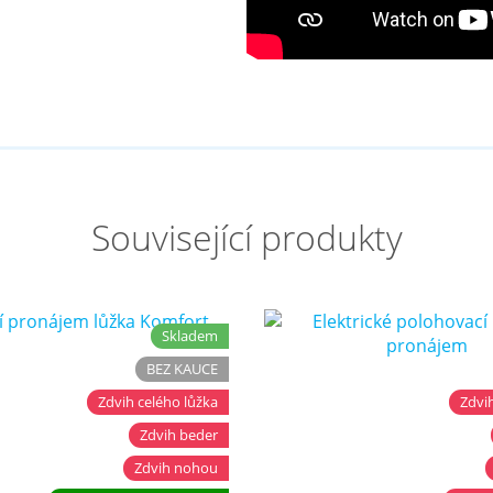
Související produkty
Skladem
BEZ KAUCE
Zdvih celého lůžka
Zdvih
Zdvih beder
Zdvih nohou