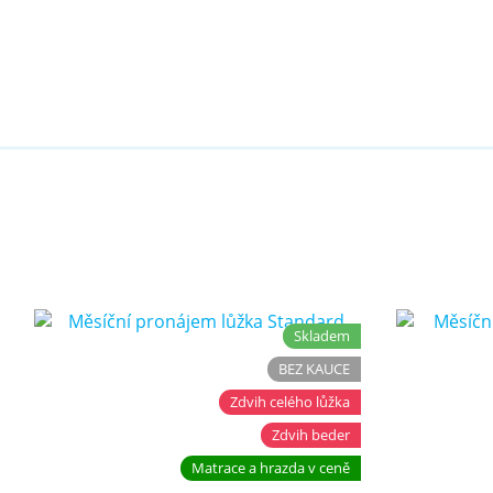
Skladem
BEZ KAUCE
Zdvih celého lůžka
Zdvih beder
Matrace a hrazda v ceně