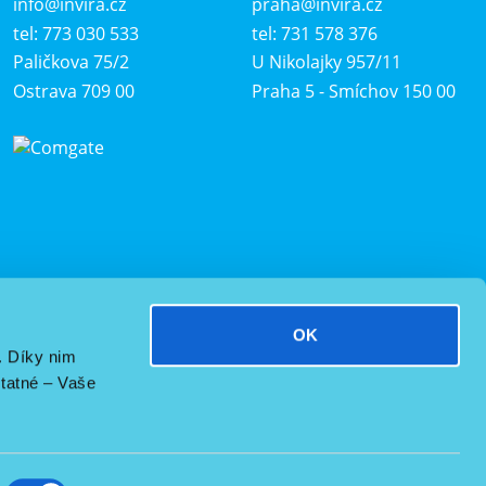
info@invira.cz
praha@invira.cz
tel: 773 030 533
tel: 731 578 376
Paličkova 75/2
U Nikolajky 957/11
Ostrava 709 00
Praha 5 - Smíchov 150 00
OK
. Díky nim
tatné – Vaše