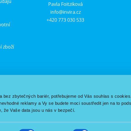
údajů
Pavla Foitziková
info@invira.cz
+420 773 030 533
votní
í zboží
u
a bez zbytečných bariér, potřebujeme od Vás souhlas s cookies
vhodné reklamy a Vy se budete moci soustředit jen na to pods
e, že Vaše data jsou u nás v bezpečí.