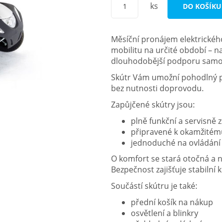
ks
DO KOŠÍKU
Měsíční pronájem elektrického 
mobilitu na určité období – n
dlouhodobější podporu samos
Skútr Vám umožní pohodlný po
bez nutnosti doprovodu.
Zapůjčené skútry jsou:
plně funkční a servisně
připravené k okamžitému
jednoduché na ovládání 
O komfort se stará otočná a 
Bezpečnost zajišťuje stabilní 
Součástí skútru je také:
přední košík na nákup
osvětlení a blinkry