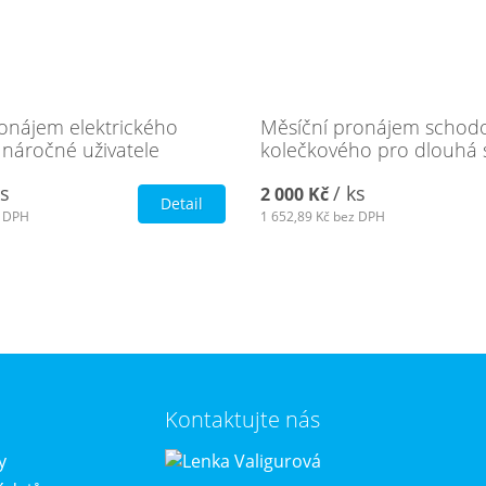
onájem elektrického
Měsíční pronájem schod
 náročné uživatele
kolečkového pro dlouhá 
ks
/ ks
2 000 Kč
Detail
 DPH
1 652,89 Kč
bez DPH
Kontaktujte nás
y