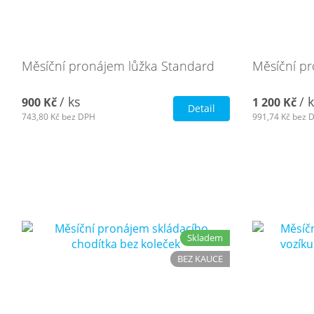
Měsíční pronájem lůžka Standard
Měsíční pr
/ ks
/ 
900 Kč
1 200 Kč
Detail
743,80 Kč
bez DPH
991,74 Kč
bez 
Skladem
BEZ KAUCE