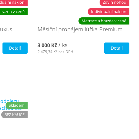
iduální náklon
Zdvih nohou
hrazda v ceně
Individuální náklon
Matrace a hrazda v ceně
Luxus
Měsíční pronájem lůžka Premium
/ ks
3 000 Kč
Detail
Detail
2 479,34 Kč
bez DPH
Skladem
BEZ KAUCE