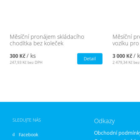
Měsíční pronájem skládacího
Měsíční pr
chodítka bez koleček
vozíku pro
/ ks
/ 
300 Kč
3 000 Kč
Detail
247,93 Kč
bez DPH
2 479,34 Kč
bez
Odkazy
SLEDUJTE NÁS
Obchodní podmínk
Facebook