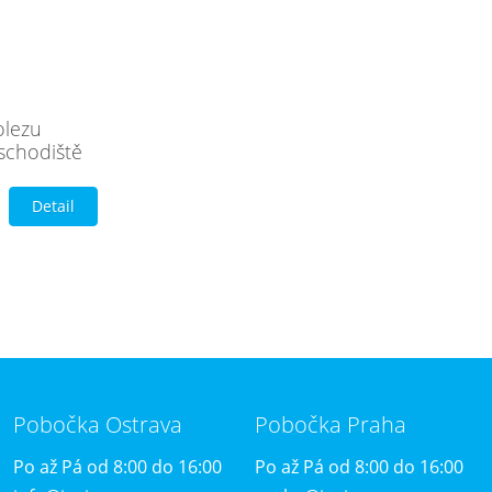
olezu
schodiště
Detail
Pobočka Ostrava
Pobočka Praha
Po až Pá od 8:00 do 16:00
Po až Pá od 8:00 do 16:00