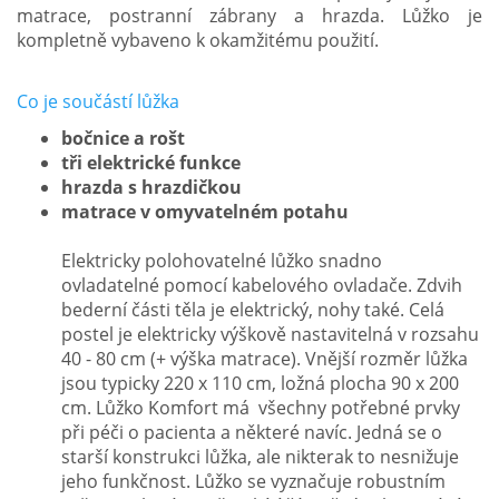
matrace, postranní zábrany a hrazda. Lůžko je
kompletně vybaveno k okamžitému použití.
Co je součástí lůžka
bočnice a rošt
tři elektrické funkce
hrazda s hrazdičkou
matrace v omyvatelném potahu
Elektricky polohovatelné lůžko snadno
ovladatelné pomocí kabelového ovladače. Zdvih
bederní části těla je elektrický, nohy také. Celá
postel je elektricky výškově nastavitelná v rozsahu
40 - 80 cm (+ výška matrace). Vnější rozměr lůžka
jsou typicky 220 x 110 cm, ložná plocha 90 x 200
cm. Lůžko Komfort má všechny potřebné prvky
při péči o pacienta a některé navíc. Jedná se o
starší konstrukci lůžka, ale nikterak to nesnižuje
jeho funkčnost. Lůžko se vyznačuje robustním