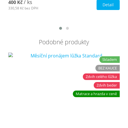
/ ks
400 Kč
Detail
330,58 Kč
bez DPH
Podobné produkty
Skladem
BEZ KAUCE
Zdvih celého lůžka
Zdvih beder
Matrace a hrazda v ceně