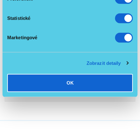
Statistické
Marketingové
Ke stažení
1
Zobrazit detaily
Obecný manuál k repasovaným lůžkům.pdf
651.9 KB
OK