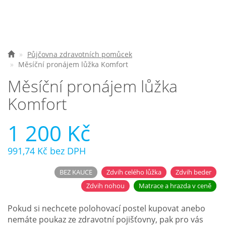
Nejčastější otázky
O nás
Půjčovna zdravotních pomůcek
Měsíční pronájem lůžka Komfort
Kontakt
Měsíční pronájem lůžka
Komfort
1 200 Kč
991,74 Kč
bez DPH
BEZ KAUCE
Zdvih celého lůžka
Zdvih beder
Zdvih nohou
Matrace a hrazda v ceně
Pokud si nechcete polohovací postel kupovat anebo
nemáte poukaz ze zdravotní pojišťovny, pak pro vás