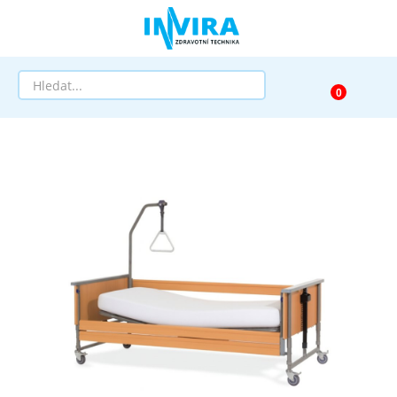
Prodej
Půjčovna
Pomůcky dle zaměření
Pomůcky dle diagnózy
Výprodej
AKCE a SLEVY
Doprava a služby