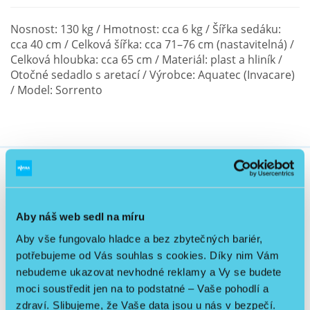
Nosnost: 130 kg / Hmotnost: cca 6 kg / Šířka sedáku:
cca 40 cm / Celková šířka: cca 71–76 cm (nastavitelná) /
Celková hloubka: cca 65 cm / Materiál: plast a hliník /
Otočné sedadlo s aretací / Výrobce: Aquatec (Invacare)
/ Model: Sorrento
Související produkty
Aby náš web sedl na míru
Aby vše fungovalo hladce a bez zbytečných bariér,
potřebujeme od Vás souhlas s cookies. Díky nim Vám
Skladem
nebudeme ukazovat nevhodné reklamy a Vy se budete
Doprava PPL zdarma
moci soustředit jen na to podstatné – Vaše pohodlí a
Sleva
zdraví. Slibujeme, že Vaše data jsou u nás v bezpečí.