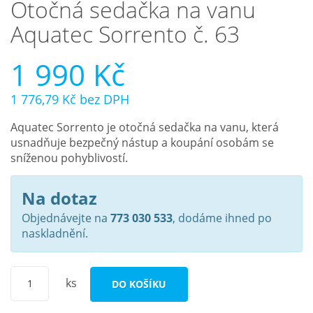
Otočná sedačka na vanu
Aquatec Sorrento č. 63
Nejčastější otázky
1 990 Kč
O nás
Kontakt
1 776,79 Kč
bez DPH
Aquatec Sorrento je otočná sedačka na vanu, která
usnadňuje bezpečný nástup a koupání osobám se
sníženou pohyblivostí.
Na dotaz
Objednávejte na
773 030 533
, dodáme ihned po
naskladnění.
ks
DO KOŠÍKU