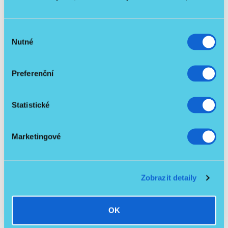
Včetně hrazdy
NOVINKA
Výběr
Nutné
souhlasu
Preferenční
Statistické
Elektrické polohovací lůžko - Burmeier Dali IV
Marketingové
/ ks
21 990 Kč
22 990 Kč
-4 %
Detail
19 633,93 Kč
bez DPH
Zobrazit detaily
OK
Podobné produkty