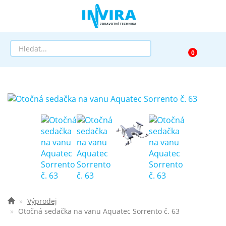
Prodej
Půjčovna
Pomůcky dle zaměření
Pomůcky dle diagnózy
Výprodej
AKCE a SLEVY
Výprodej
Otočná sedačka na vanu Aquatec Sorrento č. 63
Doprava a služby