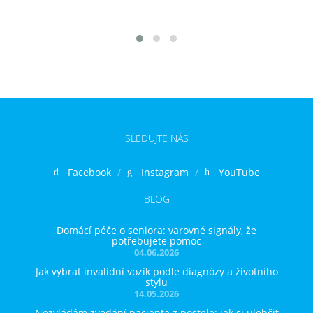
SLEDUJTE NÁS
Facebook
Instagram
YouTube
BLOG
Domácí péče o seniora: varovné signály, že
potřebujete pomoc
04.06.2026
Jak vybrat invalidní vozík podle diagnózy a životního
stylu
14.05.2026
Nezvládám zvedání pacienta z postele: jak si ulehčit