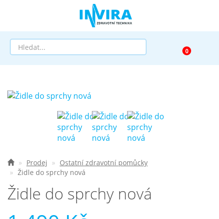
Prodej
Půjčovna
Pomůcky dle zaměření
Pomůcky dle diagnózy
Prodej
Ostatní zdravotní pomůcky
Výprodej
Židle do sprchy nová
Židle do sprchy nová
AKCE a SLEVY
Doprava a služby