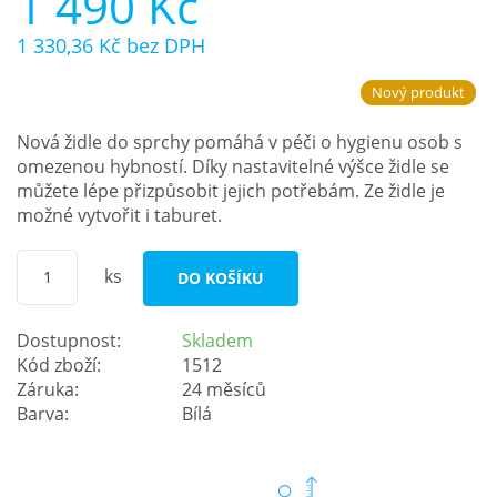
1 490 Kč
1 330,36 Kč
bez DPH
Nejčastější otázky
Nový produkt
O nás
Nová židle do sprchy pomáhá v péči o hygienu osob s
Kontakt
omezenou hybností. Díky nastavitelné výšce židle se
můžete lépe přizpůsobit jejich potřebám. Ze židle je
možné vytvořit i taburet.
ks
DO KOŠÍKU
Dostupnost:
Skladem
Kód zboží:
1512
Záruka:
24 měsíců
Barva:
Bílá