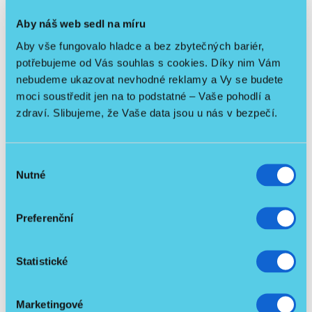
Aby náš web sedl na míru
Aby vše fungovalo hladce a bez zbytečných bariér,
potřebujeme od Vás souhlas s cookies. Díky nim Vám
nebudeme ukazovat nevhodné reklamy a Vy se budete
moci soustředit jen na to podstatné – Vaše pohodlí a
zdraví. Slibujeme, že Vaše data jsou u nás v bezpečí.
Skládací křeslo do sprchy
/ ks
4 990 Kč
Výběr
Detail
4 455,36 Kč
bez DPH
Nutné
souhlasu
Preferenční
Podobné produkty
Statistické
Skladem
Nový produkt
Marketingové