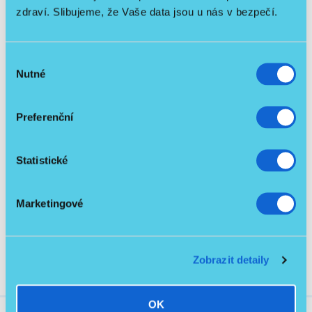
zdraví. Slibujeme, že Vaše data jsou u nás v bezpečí.
Inhalační pomůcky a přístroje
Výběr
Nutné
souhlasu
Preferenční
Statistické
Marketingové
Pomůcky pro osoby s vyšší hmotností
Zobrazit detaily
OK