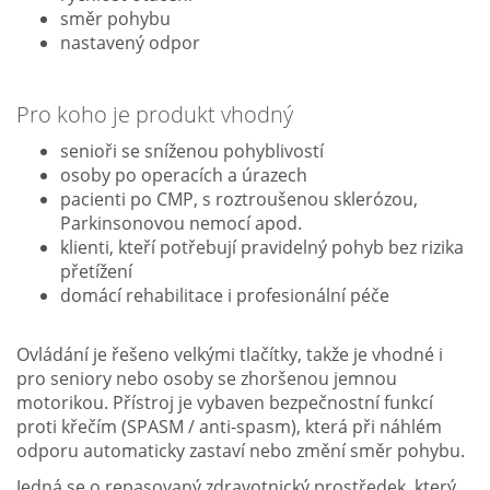
směr pohybu
nastavený odpor
Pro koho je produkt vhodný
senioři se sníženou pohyblivostí
osoby po operacích a úrazech
pacienti po CMP, s roztroušenou sklerózou,
Parkinsonovou nemocí apod.
klienti, kteří potřebují pravidelný pohyb bez rizika
přetížení
domácí rehabilitace i profesionální péče
Ovládání je řešeno velkými tlačítky, takže je vhodné i
pro seniory nebo osoby se zhoršenou jemnou
motorikou. Přístroj je vybaven bezpečnostní funkcí
proti křečím (SPASM / anti-spasm), která při náhlém
odporu automaticky zastaví nebo změní směr pohybu.
Jedná se o repasovaný zdravotnický prostředek, který