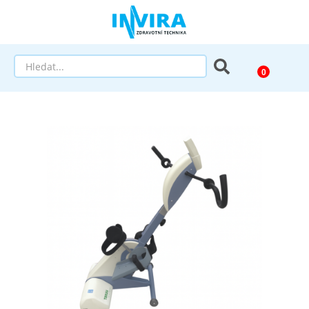
Prodej
Půjčovna
Pomůcky dle zaměření
Pomůcky dle diagnózy
Výprodej
AKCE a SLEVY
Doprava a služby