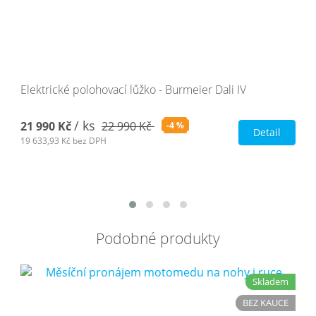
Elektrické polohovací lůžko - Burmeier Dali IV
/ ks
21 990 Kč
22 990 Kč
-4 %
Detail
19 633,93 Kč
bez DPH
Podobné produkty
Skladem
BEZ KAUCE