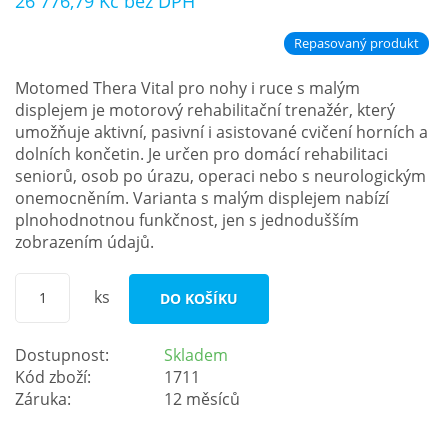
26 776,79 Kč
bez DPH
Repasovaný produkt
Motomed Thera Vital pro nohy i ruce s malým
displejem je motorový rehabilitační trenažér, který
umožňuje aktivní, pasivní i asistované cvičení horních a
dolních končetin. Je určen pro domácí rehabilitaci
seniorů, osob po úrazu, operaci nebo s neurologickým
onemocněním. Varianta s malým displejem nabízí
plnohodnotnou funkčnost, jen s jednodušším
zobrazením údajů.
ks
DO KOŠÍKU
Dostupnost:
Skladem
Kód zboží:
1711
Záruka:
12 měsíců