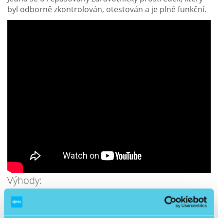
byl odborně zkontrolován, otestován a je plně funkční.
Výhody:
Nohy i ruce v jednom přístroji
Jeden stroj zvládne rehabilitaci horních i dolních