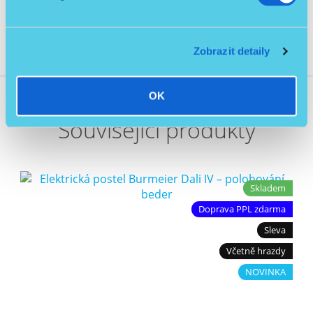
Zobrazit detaily
OK
Související produkty
Skladem
Doprava PPL zdarma
Sleva
Včetně hrazdy
NOVINKA