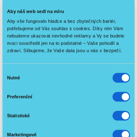
končetin – šetří místo i peníze.
Vhodný i pro velmi oslabené pacienty
Aby náš web sedl na míru
Díky pasivnímu režimu může cvičit i člověk, který
sám pohyb nezvládne.
Aby vše fungovalo hladce a bez zbytečných bariér,
Jednodušší ovládání = nižší cena
potřebujeme od Vás souhlas s cookies. Díky nim Vám
Malý displej znamená nižší pořizovací cenu,
nebudeme ukazovat nevhodné reklamy a Vy se budete
funkčnost cvičení ale zůstává stejná.
moci soustředit jen na to podstatné – Vaše pohodlí a
Bezpečnostní funkce:
ochrana proti křečím (anti-
zdraví. Slibujeme, že Vaše data jsou u nás v bezpečí.
spasm)
Výběr
Rozměry (cca): 90 × 55 × 100 cm / Hmotnost: cca 35–40
Nutné
souhlasu
kg / Maximální hmotnost uživatele: cca 120–135 kg
Preferenční
Ke stažení
1
Statistické
Kurz-Gebrauchsanweisung THERA-Trainer
3.1
tigo_Bedien- und Anzeigeeinheit 2,7''_EN.pdf
MB
Marketingové