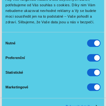
potřebujeme od Vás souhlas s cookies. Díky nim Vám
nebudeme ukazovat nevhodné reklamy a Vy se budete
moci soustředit jen na to podstatné – Vaše pohodlí a
zdraví. Slibujeme, že Vaše data jsou u nás v bezpečí.
Výběr
Ke stažení
Nutné
souhlasu
2
Preferenční
Obecný manuál k repasovaným lůžkům.pdf
651.9 KB
manual AKS.pdf
3.64 MB
Statistické
Marketingové