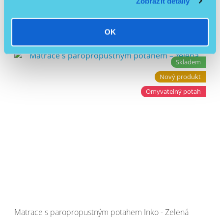
Zobrazit detaily
Související produkty
OK
Skladem
Nový produkt
Omyvatelný potah
Matrace s paropropustným potahem Inko - Zelená