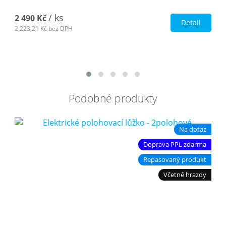
/ ks
2 490 Kč
Detail
2 223,21 Kč
bez DPH
Podobné produkty
Na dotaz
Doprava PPL zdarma
Repasovaný produkt
Včetně hrazdy