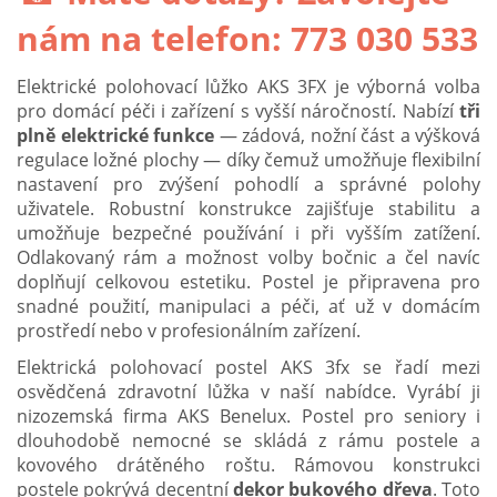
nám na telefon: 773 030 533
Elektrické polohovací lůžko AKS 3FX je výborná volba
pro domácí péči i zařízení s vyšší náročností. Nabízí
tři
plně elektrické funkce
— zádová, nožní část a výšková
regulace ložné plochy — díky čemuž umožňuje flexibilní
nastavení pro zvýšení pohodlí a správné polohy
uživatele. Robustní konstrukce zajišťuje stabilitu a
umožňuje bezpečné používání i při vyšším zatížení.
Odlakovaný rám a možnost volby bočnic a čel navíc
doplňují celkovou estetiku. Postel je připravena pro
snadné použití, manipulaci a péči, ať už v domácím
prostředí nebo v profesionálním zařízení.
Elektrická polohovací postel AKS 3fx se řadí mezi
osvědčená zdravotní lůžka v naší nabídce. Vyrábí ji
nizozemská firma AKS Benelux. Postel pro seniory i
dlouhodobě nemocné se skládá z rámu postele a
kovového drátěného roštu. Rámovou konstrukci
postele pokrývá decentní
dekor bukového dřeva
. Toto