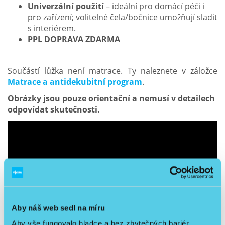
Univerzální použití
– ideální pro domácí péči i
pro zařízení; volitelné čela/bočnice umožňují sladit
s interiérem.
PPL DOPRAVA ZDARMA
Součástí lůžka není matrace. Ty naleznete v záložce
Matrace a antidekubitní program
.
Obrázky jsou pouze orientační a nemusí v detailech
odpovídat skutečnosti.
Aby náš web sedl na míru
Aby vše fungovalo hladce a bez zbytečných bariér,