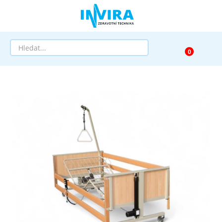
Prodej
Půjčovna
Pomůcky dle zaměření
Pomůcky dle diagnózy
Výprodej
AKCE a SLEVY
Doprava a služby