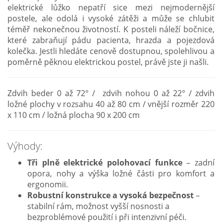
elektrické lůžko nepatří sice mezi nejmodernější
postele, ale odolá i vysoké zátěži a může se chlubit
téměř nekonečnou životností. K posteli náleží bočnice,
které zabraňují pádu pacienta, hrazda a pojezdová
kolečka. Jestli hledáte cenově dostupnou, spolehlivou a
poměrně pěknou elektrickou postel, právě jste ji našli.
Zdvih beder 0 až 72° / zdvih nohou 0 až 22° / zdvih
ložné plochy v rozsahu 40 až 80 cm / vnější rozměr 220
x 110 cm / ložná plocha 90 x 200 cm
Výhody:
Tři plně elektrické polohovací funkce
– zadní
opora, nohy a výška ložné části pro komfort a
ergonomii.
Robustní konstrukce a vysoká bezpečnost
–
stabilní rám, možnost vyšší nosnosti a
bezproblémové použití i při intenzivní péči.