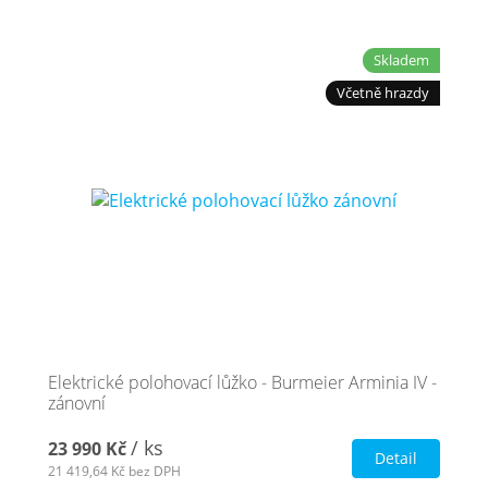
Skladem
Včetně hrazdy
Elektrické polohovací lůžko - Burmeier Arminia IV -
zánovní
/ ks
23 990 Kč
Detail
21 419,64 Kč
bez DPH