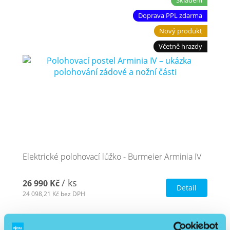
Doprava PPL zdarma
Nový produkt
Včetně hrazdy
Elektrické polohovací lůžko - Burmeier Arminia IV
/ ks
26 990 Kč
Detail
24 098,21 Kč
bez DPH