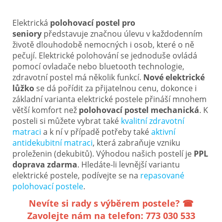
Elektrická
polohovací postel pro
seniory
představuje značnou úlevu v každodenním
životě dlouhodobě nemocných i osob, které o ně
pečují. Elektrické polohování se jednoduše ovládá
pomocí ovladače nebo bluetooth technologie,
zdravotní postel má několik funkcí.
Nové elektrické
lůžko
se dá pořídit za přijatelnou cenu, dokonce i
základní varianta elektrické postele přináší mnohem
větší komfort než
polohovací postel mechanická
. K
posteli si můžete vybrat také
kvalitní zdravotní
matraci
a k ní v případě potřeby také
aktivní
antidekubitní matraci
, která zabraňuje vzniku
proleženin (dekubitů). Výhodou našich postelí je
PPL
doprava zdarma
. Hledáte-li levnější variantu
elektrické postele, podívejte se na
repasované
polohovací postele
.
Nevíte si rady s výběrem postele? ☎
Zavolejte nám na telefon: 773 030 533