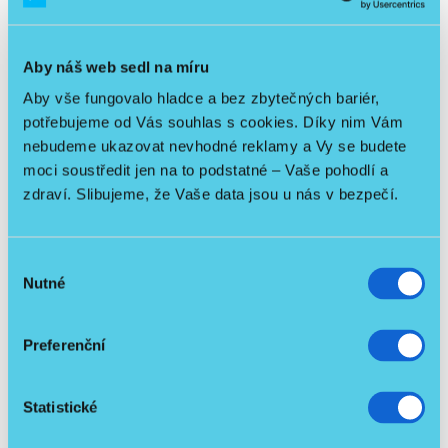
Skladem
Nový produkt
Aby náš web sedl na míru
Naše doprava zdarma
Aby vše fungovalo hladce a bez zbytečných bariér,
Montáž zdarma
potřebujeme od Vás souhlas s cookies. Díky nim Vám
Akční balíček
nebudeme ukazovat nevhodné reklamy a Vy se budete
Včetně hrazdy
moci soustředit jen na to podstatné – Vaše pohodlí a
zdraví. Slibujeme, že Vaše data jsou u nás v bezpečí.
Výběr
Nutné
souhlasu
AKCE POKOJ - Lůžko Arminie IV + Matrace Šedá +
Noční stolek + MONTÁŽ S DOPRAVOU ZDARMA
Preferenční
/ ks
35 490 Kč
Detail
31 687,50 Kč
bez DPH
Statistické