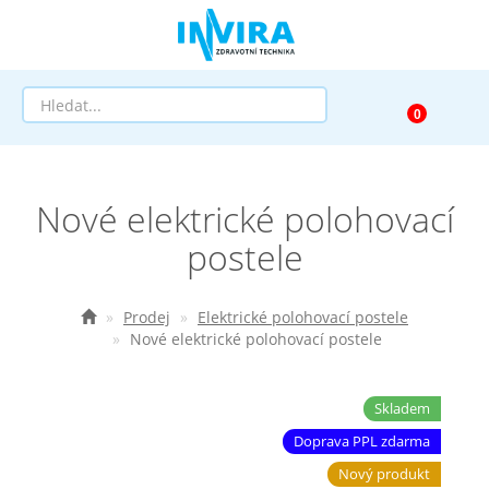
Prodej
Nové elektrické polohovací
Půjčovna
postele
Pomůcky dle zaměření
Prodej
Elektrické polohovací postele
Pomůcky dle diagnózy
Nové elektrické polohovací postele
Výprodej
Skladem
AKCE a SLEVY
Doprava PPL zdarma
Nový produkt
Doprava a služby