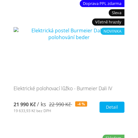
Doprava PPL zdarma
Sleva
Včetně hrazdy
NOVINKA
Elektrické polohovací lůžko - Burmeier Dali IV
/ ks
21 990 Kč
22 990 Kč
-4 %
Detail
19 633,93 Kč
bez DPH
Skladem