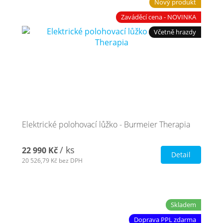
Nový produkt
Zaváděcí cena - NOVINKA
Včetně hrazdy
Elektrické polohovací lůžko - Burmeier Therapia
/ ks
22 990 Kč
Detail
20 526,79 Kč
bez DPH
Skladem
Doprava PPL zdarma