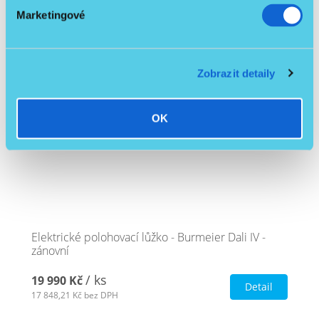
Marketingové
Skladem
Doprava PPL zdarma
Včetně hrazdy
Zobrazit detaily
Zánovní • 1 rok záruka
OK
Elektrické polohovací lůžko - Burmeier Dali IV -
zánovní
/ ks
19 990 Kč
Detail
17 848,21 Kč
bez DPH