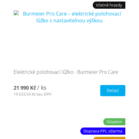
Včetně hrazdy
Nejčastější otázky
O nás
Kontakt
Elektrické polohovací lůžko - Burmeier Pro Care
/ ks
21 990 Kč
Detail
19 633,93 Kč
bez DPH
Skladem
Doprava PPL zdarma