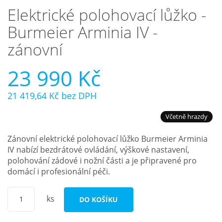
Elektrické polohovací lůžko -
Nejčastější otázky
Burmeier Arminia IV -
zánovní
O nás
23 990 Kč
Kontakt
21 419,64 Kč
bez DPH
Včetně hrazdy
Zánovní elektrické polohovací lůžko Burmeier Arminia
IV nabízí bezdrátové ovládání, výškové nastavení,
polohování zádové i nožní části a je připravené pro
domácí i profesionální péči.
ks
DO KOŠÍKU