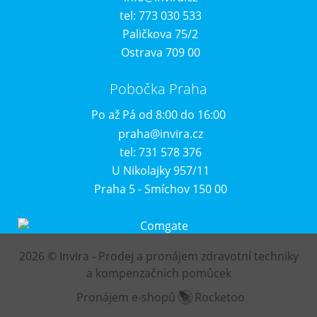
tel: 773 030 533
Paličkova 75/2
Ostrava 709 00
Pobočka Praha
Po až Pá od 8:00 do 16:00
praha@invira.cz
tel: 731 578 376
U Nikolajky 957/11
Praha 5 - Smíchov 150 00
2026 © Invira - Prodej a pronájem zdravotní techniky
a kompenzačních pomůcek
Pronájem e-shopů
Rocketoo