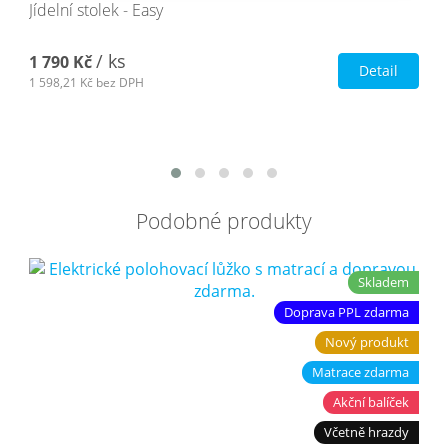
Jídelní stolek - Easy
/ ks
1 790 Kč
Detail
1 598,21 Kč
bez DPH
Podobné produkty
Skladem
Doprava PPL zdarma
Nový produkt
Matrace zdarma
Akční balíček
Včetně hrazdy