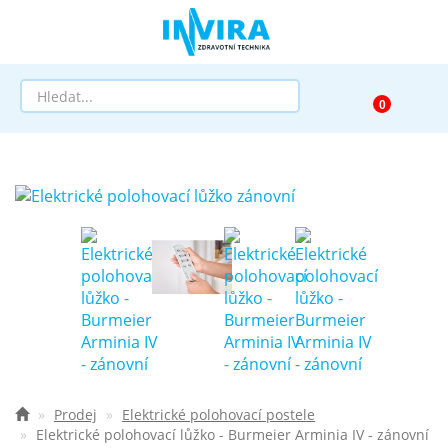
Prodej
Půjčovna
Pomůcky dle zaměření
Pomůcky dle diagnózy
Výprodej
AKCE a SLEVY
Prodej
Elektrické polohovací postele
Elektrické polohovací lůžko - Burmeier Arminia IV - zánovní
Doprava a služby