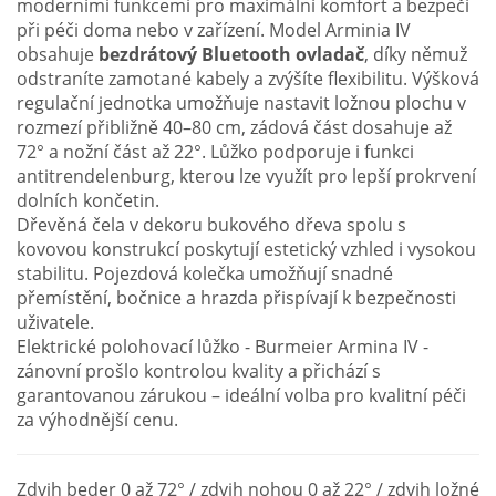
moderními funkcemi pro maximální komfort a bezpečí
při péči doma nebo v zařízení. Model Arminia IV
obsahuje
bezdrátový Bluetooth ovladač
, díky němuž
odstraníte zamotané kabely a zvýšíte flexibilitu. Výšková
regulační jednotka umožňuje nastavit ložnou plochu v
rozmezí přibližně 40–80 cm, zádová část dosahuje až
72° a nožní část až 22°. Lůžko podporuje i funkci
antitrendelenburg, kterou lze využít pro lepší prokrvení
dolních končetin.
Dřevěná čela v dekoru bukového dřeva spolu s
kovovou konstrukcí poskytují estetický vzhled i vysokou
stabilitu. Pojezdová kolečka umožňují snadné
přemístění, bočnice a hrazda přispívají k bezpečnosti
uživatele.
Elektrické polohovací lůžko - Burmeier Armina IV -
zánovní prošlo kontrolou kvality a přichází s
garantovanou zárukou – ideální volba pro kvalitní péči
za výhodnější cenu.
Zdvih beder 0 až 72° / zdvih nohou 0 až 22° / zdvih ložné