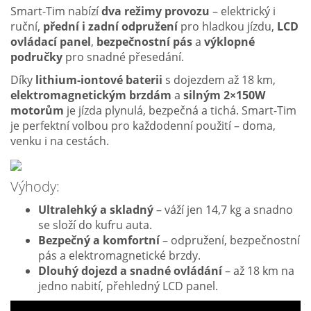
Smart-Tim nabízí
dva režimy provozu
– elektrický i
ruční,
přední i zadní odpružení
pro hladkou jízdu,
LCD
ovládací panel
,
bezpečnostní pás
a
výklopné
područky
pro snadné přesedání.
Díky
lithium-iontové baterii
s dojezdem až 18 km,
elektromagnetickým brzdám
a
silným 2×150W
motorům
je jízda plynulá, bezpečná a tichá. Smart-Tim
je perfektní volbou pro každodenní použití – doma,
venku i na cestách.
Výhody:
Ultralehký a skladný
– váží jen 14,7 kg a snadno
se složí do kufru auta.
Bezpečný a komfortní
– odpružení, bezpečnostní
pás a elektromagnetické brzdy.
Dlouhý dojezd a snadné ovládání
– až 18 km na
jedno nabití, přehledný LCD panel.