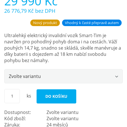
29 990 Kč
26 776,79 Kč
bez DPH
Nový produkt
Vhodný k časté přepravě autem
Ultralehký elektrický invalidní vozík Smart-Tim je
navržen pro pohodlný pohyb doma i na cestách. Váží
pouhých 14,7 kg, snadno se skládá, skvěle manévruje a
díky baterii s dojezdem až 18 km nabízí svobodu
pohybu bez námahy.
Zvolte variantu
ks
DO KOŠÍKU
Dostupnost:
Zvolte variantu
Kód zboží:
Zvolte variantu
Záruka:
24 měsíců