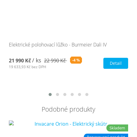
Elektrické polohovací lůžko - Burmeier Dali IV
/ ks
21 990 Kč
22 990 Kč
-4 %
Detail
19 633,93 Kč
bez DPH
Podobné produkty
Skladem
Repasovaný produkt