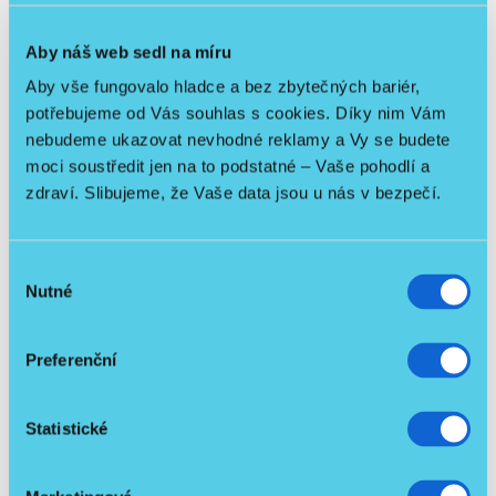
Rozměry vozíku: 82 × 54 × 88 cm (d × š × v) / Rozměr
Aby náš web sedl na míru
sedáku: 41 × 42 cm / Výška sedáku: 44 cm / Přední kola:
Aby vše fungovalo hladce a bez zbytečných bariér,
6”, zadní kola: 8” (plná) / Max. rychlost: 6 km/h / Max.
potřebujeme od Vás souhlas s cookies. Díky nim Vám
dojezd: 18 km / Max. nosnost: 115 kg / Akumulátor: Li-
nebudeme ukazovat nevhodné reklamy a Vy se budete
ion 24 V / 12 Ah / Výkon motoru: 2 × 150 W / Poloměr
otáčení: 0,90 m / Krytí motoru: IP54 / Hmotnost vozíku:
moci soustředit jen na to podstatné – Vaše pohodlí a
14,7 kg / Hmotnost baterie: 2,3 kg
zdraví. Slibujeme, že Vaše data jsou u nás v bezpečí.
Poznámka:
Na úvodní fotografii je zobrazen jeden
Výběr
výrobek ve složeném a rozloženém stavu – cena je za 1
Nutné
souhlasu
kus.
Preferenční
Ke stažení
1
Statistické
Ultralehký elektrický vozík Smart-
632.3 KB
Tim_manuál.pdf