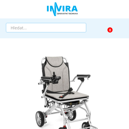
Prodej
Půjčovna
Pomůcky dle zaměření
Pomůcky dle diagnózy
Výprodej
AKCE a SLEVY
Doprava a služby