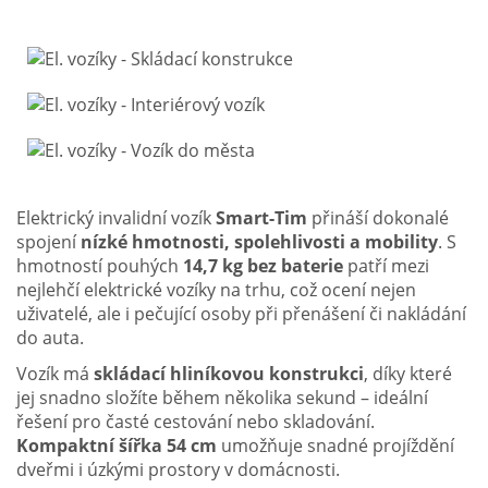
Elektrický invalidní vozík
Smart-Tim
přináší dokonalé
spojení
nízké hmotnosti, spolehlivosti a mobility
. S
hmotností pouhých
14,7 kg bez baterie
patří mezi
nejlehčí elektrické vozíky na trhu, což ocení nejen
uživatelé, ale i pečující osoby při přenášení či nakládání
do auta.
Vozík má
skládací hliníkovou konstrukci
, díky které
jej snadno složíte během několika sekund – ideální
řešení pro časté cestování nebo skladování.
Kompaktní šířka 54 cm
umožňuje snadné projíždění
dveřmi i úzkými prostory v domácnosti.