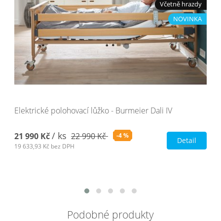
Včetně hrazdy
NOVINKA
Elektrické polohovací lůžko - Burmeier Dali IV
/ ks
21 990 Kč
22 990 Kč
-4 %
Detail
19 633,93 Kč
bez DPH
Podobné produkty