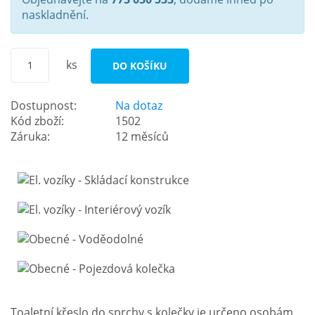
naskladnění.
ks
DO KOŠÍKU
Dostupnost:
Na dotaz
Kód zboží:
1502
Záruka:
12 měsíců
Toaletní křeslo do sprchy s kolečky je určeno osobám,