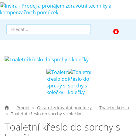
Prodej
Půjčovna
Pomůcky dle zaměření
Pomůcky dle diagnózy
Výprodej
Prodej
Ostatní zdravotní pomůcky
Toaletní křesla
Toaletní křeslo do sprchy s kolečky
AKCE a SLEVY
Toaletní křeslo do sprchy s
Doprava a služby