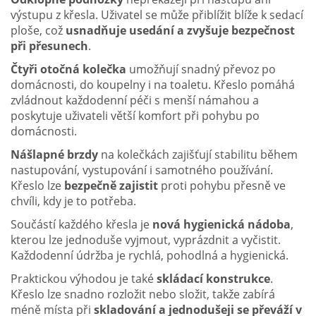
výstupu z křesla. Uživatel se může přiblížit blíže k sedací
ploše, což
usnadňuje usedání a zvyšuje bezpečnost
při přesunech
.
Čtyři otočná kolečka
umožňují snadný převoz po
domácnosti, do koupelny i na toaletu. Křeslo pomáhá
zvládnout každodenní péči s menší námahou a
poskytuje uživateli větší komfort při pohybu po
domácnosti.
Nášlapné brzdy
na kolečkách zajišťují stabilitu během
nastupování, vystupování i samotného používání.
Křeslo lze
bezpečně zajistit
proti pohybu přesně ve
chvíli, kdy je to potřeba.
Součástí každého křesla je
nová hygienická nádoba
,
kterou lze jednoduše vyjmout, vyprázdnit a vyčistit.
Každodenní údržba je rychlá, pohodlná a hygienická.
Praktickou výhodou je také
skládací konstrukce
.
Křeslo lze snadno rozložit nebo složit, takže zabírá
méně místa při
skladování a jednodušeji se převáží v