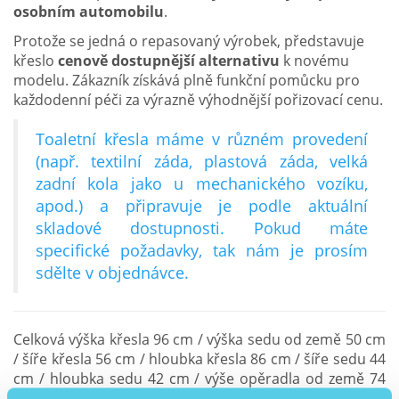
osobním automobilu
.
Protože se jedná o repasovaný výrobek, představuje
křeslo
cenově dostupnější alternativu
k novému
modelu. Zákazník získává plně funkční pomůcku pro
každodenní péči za výrazně výhodnější pořizovací cenu.
Toaletní křesla máme v různém provedení
(např. textilní záda, plastová záda, velká
zadní kola jako u mechanického vozíku,
apod.) a připravuje je podle aktuální
skladové dostupnosti. Pokud máte
specifické požadavky, tak nám je prosím
sdělte v objednávce.
Celková výška křesla 96 cm / výška sedu od země 50 cm
/ šíře křesla 56 cm / hloubka křesla 86 cm / šíře sedu 44
cm / hloubka sedu 42 cm / výše opěradla od země 74
cm / nosnost 130 kg / hmotnost 15 kg