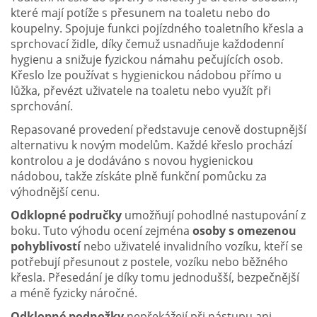
které mají potíže s přesunem na toaletu nebo do
koupelny. Spojuje funkci pojízdného toaletního křesla a
sprchovací židle, díky čemuž usnadňuje každodenní
hygienu a snižuje fyzickou námahu pečujících osob.
Křeslo lze používat s hygienickou nádobou přímo u
lůžka, převézt uživatele na toaletu nebo využít při
sprchování.
Repasované provedení představuje cenově dostupnější
alternativu k novým modelům. Každé křeslo prochází
kontrolou a je dodáváno s novou hygienickou
nádobou, takže získáte plně funkční pomůcku za
výhodnější cenu.
Odklopné područky
umožňují pohodlné nastupování z
boku. Tuto výhodu ocení zejména
osoby s omezenou
pohyblivostí
nebo uživatelé invalidního vozíku, kteří se
potřebují přesunout z postele, vozíku nebo běžného
křesla. Přesedání je díky tomu jednodušší, bezpečnější
a méně fyzicky náročné.
Odklopné podnožky
nepřekážejí při nástupu ani