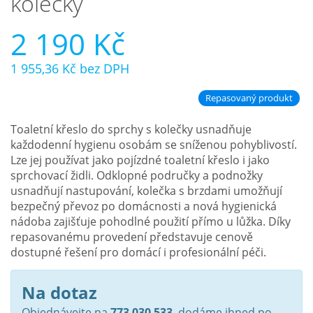
kolečky
Nejčastější otázky
2 190 Kč
O nás
1 955,36 Kč
bez DPH
Kontakt
Repasovaný produkt
Toaletní křeslo do sprchy s kolečky usnadňuje
každodenní hygienu osobám se sníženou pohyblivostí.
Lze jej používat jako pojízdné toaletní křeslo i jako
sprchovací židli. Odklopné područky a podnožky
usnadňují nastupování, kolečka s brzdami umožňují
bezpečný převoz po domácnosti a nová hygienická
nádoba zajišťuje pohodlné použití přímo u lůžka. Díky
repasovanému provedení představuje cenově
dostupné řešení pro domácí i profesionální péči.
Na dotaz
Objednávejte na
773 030 533
, dodáme ihned po