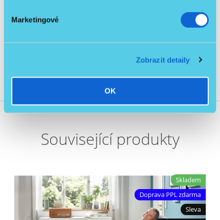
Ke stažení
1
Marketingové
Manuál toaletní a sprchové křeslo.pdf
1.32 MB
Zobrazit detaily
OK
Související produkty
Skladem
Doprava PPL zdarma
Sleva