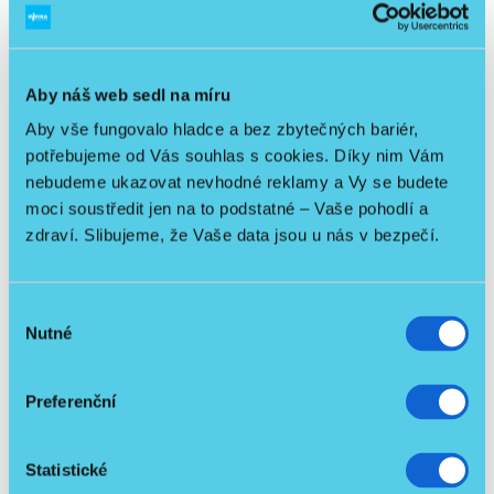
Výhody:
Aby náš web sedl na míru
Vhodné na toaletu i do sprchy
Odklopné područky pro boční nástup
Aby vše fungovalo hladce a bez zbytečných bariér,
Odklopné podnožky pro pohodlnější nastupování
potřebujeme od Vás souhlas s cookies. Díky nim Vám
Čtyři kolečka s nášlapnými brzdami
nebudeme ukazovat nevhodné reklamy a Vy se budete
Nová hygienická nádoba v ceně
moci soustředit jen na to podstatné – Vaše pohodlí a
Snadný převoz po domácnosti
zdraví. Slibujeme, že Vaše data jsou u nás v bezpečí.
Skládací konstrukce
Nosnost až 130 kg
Repasované provedení za výhodnější cenu než
Výběr
nový model
Nutné
souhlasu
Obrázky jsou pouze orientační a nemusí v detailech
Preferenční
odpovídat skutečnosti.
Statistické