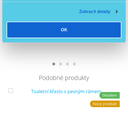
Zobrazit detaily
Elektrické polohovací lůžko - Burmeier Dali IV
OK
/ ks
21 990 Kč
22 990 Kč
-4 %
Detail
19 633,93 Kč
bez DPH
Podobné produkty
Skladem
Nový produkt