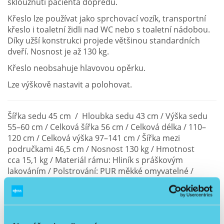
sklouznutí pacienta dopředu.
Křeslo lze používat jako sprchovací vozík, transportní
křeslo i toaletní židli nad WC nebo s toaletní nádobou.
Díky užší konstrukci projede většinou standardních
dveří. Nosnost je až 130 kg.
Křeslo neobsahuje hlavovou opěrku.
Lze výškově nastavit a polohovat.
Šířka sedu 45 cm / Hloubka sedu 43 cm / Výška sedu
55–60 cm / Celková šířka 56 cm / Celková délka / 110–
120 cm / Celková výška 97–141 cm / Šířka mezi
područkami 46,5 cm / Nosnost 130 kg / Hmotnost
cca 15,1 kg / Materiál rámu: Hliník s práškovým
lakováním / Polstrování: PUR měkké omyvatelné /
Kolečka 4× 5" s brzdou / Rozsah náklonu -5° až +25° /
Toaletní otvor
19 × 26 cm