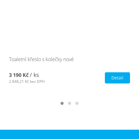
Toaletní křeslo s kolečky nové
/ ks
3 190 Kč
Detail
2 848,21 Kč
bez DPH