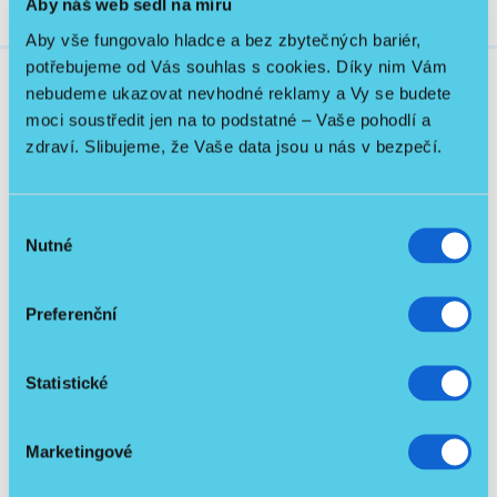
Aby náš web sedl na míru
Aby vše fungovalo hladce a bez zbytečných bariér,
potřebujeme od Vás souhlas s cookies. Díky nim Vám
nebudeme ukazovat nevhodné reklamy a Vy se budete
Související produkty
moci soustředit jen na to podstatné – Vaše pohodlí a
zdraví. Slibujeme, že Vaše data jsou u nás v bezpečí.
Výběr
Skladem
Nutné
souhlasu
Doprava PPL zdarma
Sleva
Preferenční
Včetně hrazdy
NOVINKA
Statistické
Marketingové