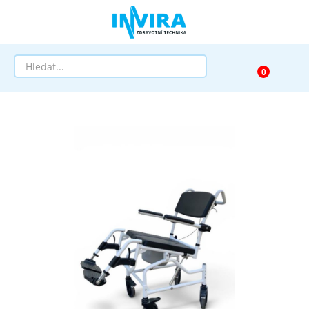
Prodej
Půjčovna
Pomůcky dle zaměření
Pomůcky dle diagnózy
Výprodej
AKCE a SLEVY
Doprava a služby