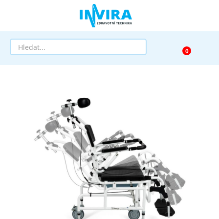
Prodej
Půjčovna
Pomůcky dle zaměření
Pomůcky dle diagnózy
Výprodej
AKCE a SLEVY
Doprava a služby