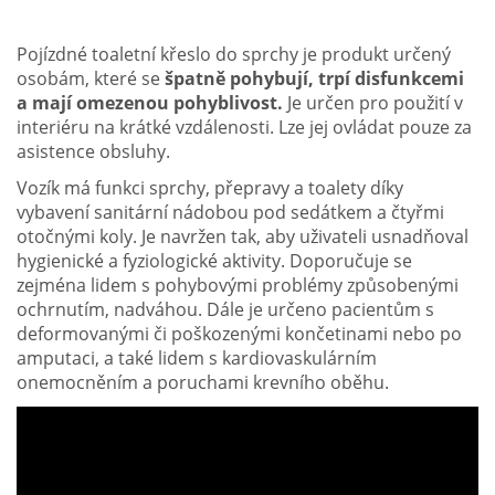
Pojízdné toaletní křeslo do sprchy je produkt určený
osobám, které se
špatně pohybují, trpí disfunkcemi
a mají omezenou pohyblivost.
Je určen pro použití v
interiéru na krátké vzdálenosti. Lze jej ovládat pouze za
asistence obsluhy.
Vozík má funkci sprchy, přepravy a toalety díky
vybavení sanitární nádobou pod sedátkem a čtyřmi
otočnými koly. Je navržen tak, aby uživateli usnadňoval
hygienické a fyziologické aktivity. Doporučuje se
zejména lidem s pohybovými problémy způsobenými
ochrnutím, nadváhou. Dále je určeno pacientům s
deformovanými či poškozenými končetinami nebo po
amputaci, a také lidem s kardiovaskulárním
onemocněním a poruchami krevního oběhu.