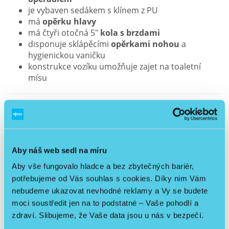
je vybaven sedákem s klínem z PU
má
opěrku hlavy
má čtyři otočná 5"
kola s brzdami
disponuje sklápěcími
opěrkami nohou
a
hygienickou vaničku
konstrukce vozíku umožňuje zajet na toaletní
mísu
Celková šířka 54 cm / Vnitřní šířka 46 cm / Celková
hloubka 106 cm / Výška sedadla od země 55-61 cm /
Celková výška 115-136 cm / Rozměry sedáku 44 x 44 cm
/ Hmotnost 13 kg / Maximální zatížení: 150 kg /
Aby náš web sedl na míru
Nastavení sklonu max. 30°
Aby vše fungovalo hladce a bez zbytečných bariér,
potřebujeme od Vás souhlas s cookies. Díky nim Vám
nebudeme ukazovat nevhodné reklamy a Vy se budete
moci soustředit jen na to podstatné – Vaše pohodlí a
zdraví. Slibujeme, že Vaše data jsou u nás v bezpečí.