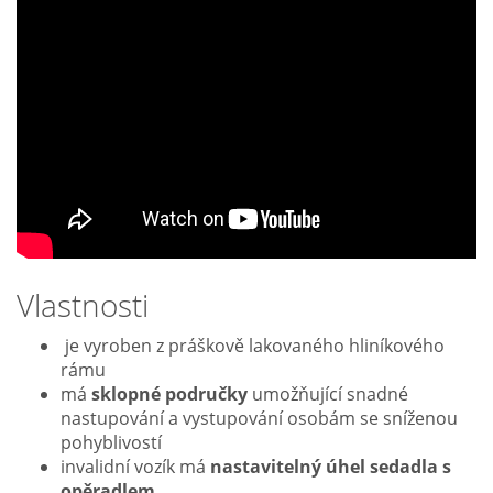
Vlastnosti
je vyroben z práškově lakovaného hliníkového
rámu
má
sklopné područky
umožňující snadné
nastupování a vystupování osobám se sníženou
pohyblivostí
invalidní vozík má
nastavitelný úhel sedadla s
opěradlem