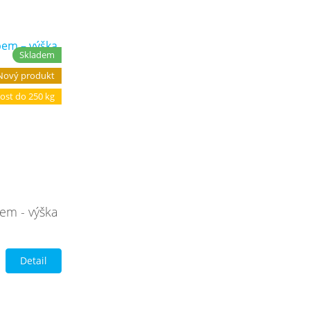
Skladem
Nový produkt
ost do 250 kg
em - výška
Detail