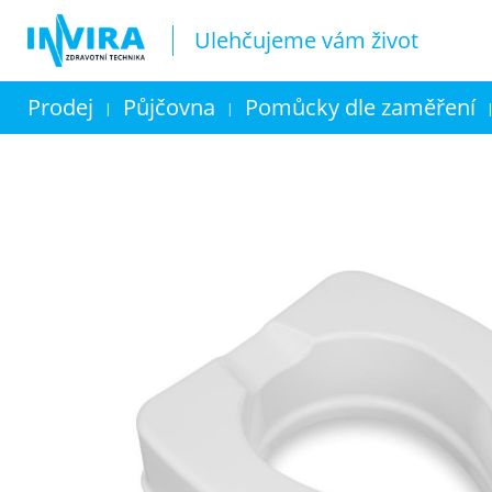
Ulehčujeme vám život
Prodej
Půjčovna
Pomůcky dle zaměření
|
|