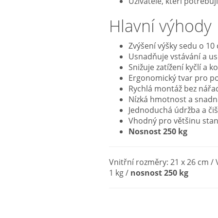
Uživatelé, kteří potřebuj
Hlavní výhody
Zvýšení výšky sedu o 10
Usnadňuje vstávání a u
Snižuje zatížení kyčlí a k
Ergonomický tvar pro p
Rychlá montáž bez nářa
Nízká hmotnost a snadn
Jednoduchá údržba a čiš
Vhodný pro většinu sta
Nosnost 250 kg
Vnitřní rozměry: 21 x 26 cm /
1 kg /
nosnost 250 kg