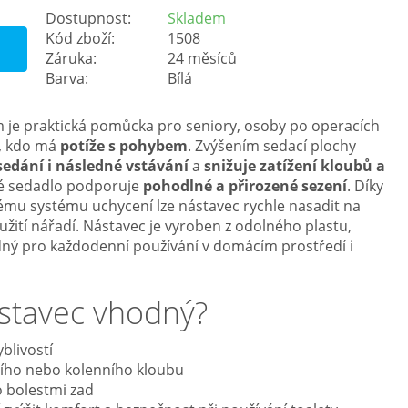
Dostupnost:
Skladem
Kód zboží:
1508
Záruka:
24 měsíců
Barva:
Bílá
 je praktická pomůcka pro seniory, osoby po operacích
o, kdo má
potíže s pohybem
. Zvýšením sedací plochy
edání i následné vstávání
a
snižuje zatížení kloubů a
né sedadlo podporuje
pohodlné a přirozené sezení
. Díky
mu systému uchycení lze nástavec rychle nasadit na
užití nářadí. Nástavec je vyroben z odolného plastu,
odný pro každodenní používání v domácím prostředí i
ástavec vhodný?
blivostí
ního nebo kolenního kloubu
o bolestmi zad