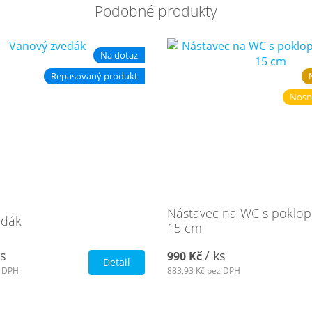
Podobné produkty
Na dotaz
Repasovaný produkt
Nosn
Nástavec na WC s poklop
edák
15 cm
ks
/ ks
990 Kč
Detail
 DPH
883,93 Kč
bez DPH