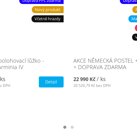
Doprava PPL zdarma
Doprav
Nový produkt
Včetně hrazdy
Ma
polohovací lůžko -
AKCE NĚMECKÁ POSTEL +
rminia IV
+ DOPRAVA ZDARMA
 ks
/ ks
22 990 Kč
Detail
z DPH
20 526,79 Kč
bez DPH