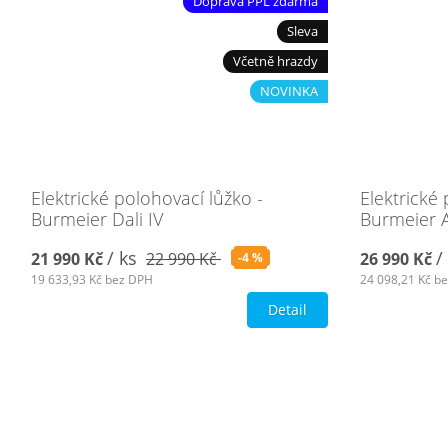
Doprava PPL zdarma
Sleva
Včetně hrazdy
NOVINKA
Elektrické polohovací lůžko -
Elektrické 
Burmeier Dali IV
Burmeier A
/ ks
/
21 990 Kč
22 990 Kč
26 990 Kč
-4 %
19 633,93 Kč
bez DPH
24 098,21 Kč
be
Detail