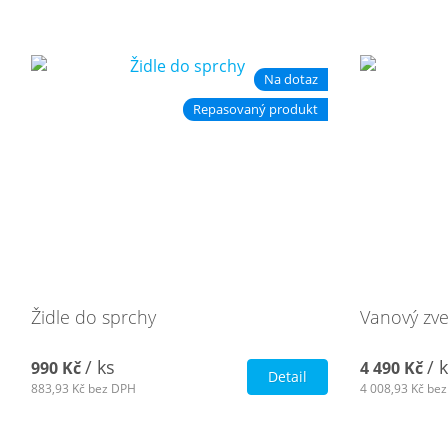
Na dotaz
Repasovaný produkt
Židle do sprchy
Vanový zv
/ ks
/ 
990 Kč
4 490 Kč
Detail
883,93 Kč
bez DPH
4 008,93 Kč
bez