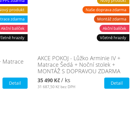
a PPL zdarma
Nový produkt
Nový produkt
Naše doprava zdarma
trace zdarma
Montáž zdarma
Akční balíček
Akční balíček
Včetně hrazdy
Včetně hrazdy
AKCE POKOJ - Lůžko Arminie IV +
 Matrace
Matrace Šedá + Noční stolek +
MONTÁŽ S DOPRAVOU ZDARMA
/ ks
35 490 Kč
Detail
Detail
31 687,50 Kč
bez DPH