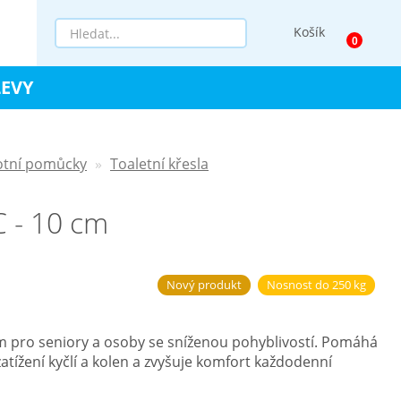
Košík
LEVY
otní pomůcky
Toaletní křesla
 - 10 cm
Nový produkt
Nosnost do 250 kg
 pro seniory a osoby se sníženou pohyblivostí. Pomáhá
 zatížení kyčlí a kolen a zvyšuje komfort každodenní