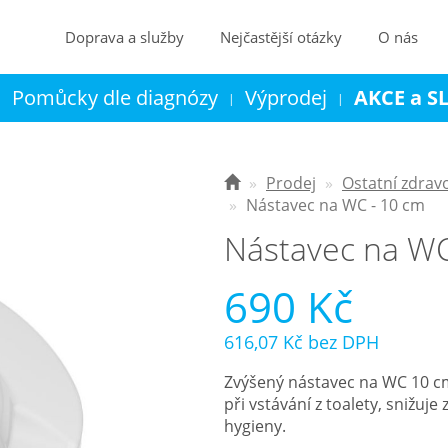
Doprava a služby
Nejčastější otázky
O nás
Pomůcky dle diagnózy
Výprodej
AKCE a S
|
|
|
Kontakt
Košík
Prodej
Ostatní zdrav
Nástavec na WC - 10 cm
Nástavec na WC
690 Kč
616,07 Kč
bez DPH
Zvýšený nástavec na WC 10 cm
při vstávání z toalety, snižuje
hygieny.