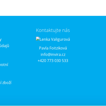
Kontaktujte nás
y
údajů
Pavla Foitziková
info@invira.cz
+420 773 030 533
votní
í zboží