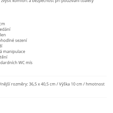
í zvýšit komfort a bezpečnost při používání toalety
 cm
sedání
olen
ohodlné sezení
dí
á manipulace
tění
ndardních WC mís
 Vnější rozměry: 36,5 x 40,5 cm / Výška 10 cm / hmotnost