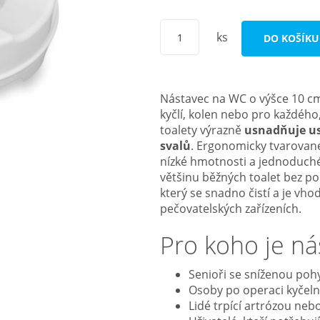
ks
DO KOŠÍKU
Nástavec na WC o výšce 10 cm
kyčlí, kolen nebo pro každéh
toalety výrazně
usnadňuje us
sva
lů
. Ergonomicky tvarova
nízké hmotnosti a jednoduché
většinu běžných toalet bez po
který se snadno čistí a je vh
pečovatelských zařízeních.
Pro koho je n
Senioři se sníženou pohy
Osoby po operaci kyčel
Lidé trpící artrózou neb