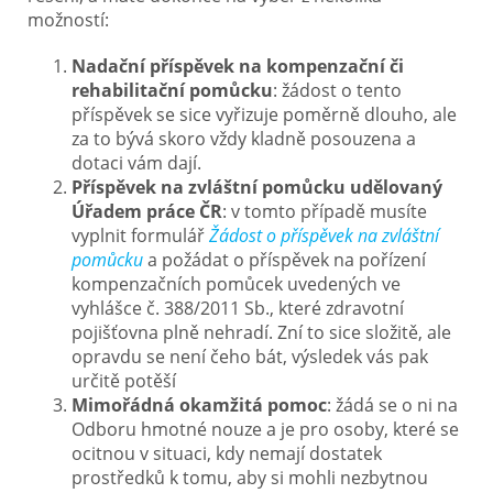
možností:
Nadační příspěvek na kompenzační či
rehabilitační pomůcku
: žádost o tento
příspěvek se sice vyřizuje poměrně dlouho, ale
za to bývá skoro vždy kladně posouzena a
dotaci vám dají.
Příspěvek na zvláštní pomůcku udělovaný
Úřadem práce ČR
: v tomto případě musíte
vyplnit formulář
Žádost o příspěvek na zvláštní
pomůcku
a požádat o příspěvek na pořízení
kompenzačních pomůcek uvedených ve
vyhlášce č. 388/2011 Sb., které zdravotní
pojišťovna plně nehradí. Zní to sice složitě, ale
opravdu se není čeho bát, výsledek vás pak
určitě potěší
Mimořádná okamžitá pomoc
: žádá se o ni na
Odboru hmotné nouze a je pro osoby, které se
ocitnou v situaci, kdy nemají dostatek
prostředků k tomu, aby si mohli nezbytnou