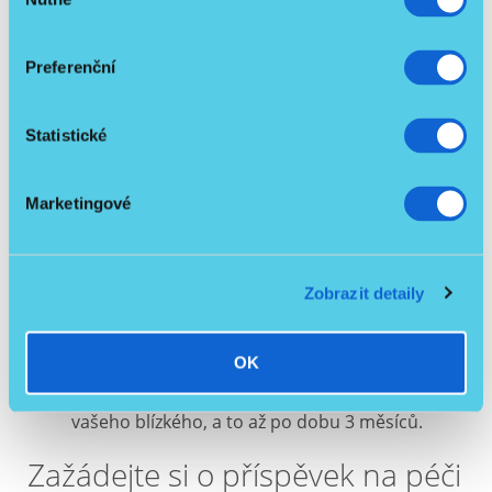
souhlasu
čas a věnuje se mu. Ceny za hodinu jeho práce
se liší v závislosti na lokalitě a kvalifikaci
asistenta, ale běžně by cena neměla
Preferenční
přesáhnout 120 Kč za hodinu.
Pečovatelská služba
: nabízí podobné služby
jako asistenti. Pomáhá s osobní hygienou, s
Statistické
domácností a navíc také většinou zajišťuje
donášku obědů. Cena za pečovatelskou službu
se pohybuje ve stejné hladině jako odměna
Marketingové
asistenta. Rozdíl mezi asistentem a
pečovatelskou službou je zpravidla v
osobnějším přístupu asistenta, který se o
Zobrazit detaily
seniora stará dlouhodobě.
Domácí zdravotní péče
Denní či týdenní stacionáře
, které pečují o
OK
seniory
Odlehčovací služba
: nabízí přechodnou péči o
vašeho blízkého, a to až po dobu 3 měsíců.
Zažádejte si o příspěvek na péči