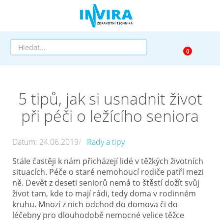
Prodej
5 tipů, jak si usnadnit život
Půjčovna
při péči o ležícího seniora
Pomůcky dle zaměření
Datum: 24.06.2019
Rady a tipy
Pomůcky dle diagnózy
Stále častěji k nám přicházejí lidé v těžkých životních
Výprodej
situacích. Péče o staré nemohoucí rodiče patří mezi
ně. Devět z deseti seniorů nemá to štěstí dožít svůj
život tam, kde to mají rádi, tedy doma v rodinném
AKCE a SLEVY
kruhu. Mnozí z nich odchod do domova či do
léčebny pro dlouhodobě nemocné velice těžce
Doprava a služby