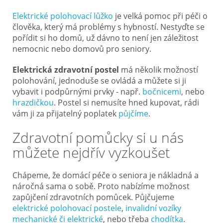
Elektrické polohovací lůžko
je velká pomoc při péči o
člověka, který má problémy s hybností. Nestyďte se
pořídit si ho domů, už dávno to není jen záležitost
nemocnic nebo domovů pro seniory.
Elektrická zdravotní postel
má několik možností
polohování, jednoduše se ovládá a můžete si ji
vybavit i podpůrnými prvky - např.
bočnicemi
, nebo
hrazdičkou
. Postel si nemusíte hned kupovat, rádi
vám ji za přijatelný poplatek
půjčíme
.
Zdravotní pomůcky si u nás
můžete nejdřív vyzkoušet
Chápeme, že domácí péče o seniora je nákladná a
náročná sama o sobě. Proto nabízíme možnost
zapůjčení zdravotních pomůcek. Půjčujeme
elektrické polohovací postele
,
invalidní vozíky
mechanické či elektrické
, nebo třeba
chodítka
.