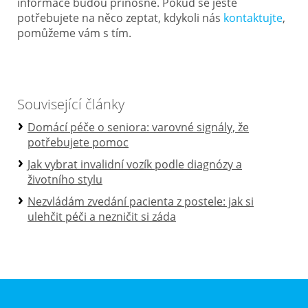
informace budou přínosné. Pokud se ještě
potřebujete na něco zeptat, kdykoli nás
kontaktujte
,
pomůžeme vám s tím.
Související články
Domácí péče o seniora: varovné signály, že
potřebujete pomoc
Jak vybrat invalidní vozík podle diagnózy a
životního stylu
Nezvládám zvedání pacienta z postele: jak si
ulehčit péči a nezničit si záda