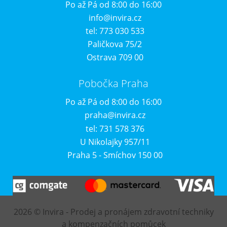
Po až Pá od 8:00 do 16:00
info@invira.cz
tel: 773 030 533
Paličkova 75/2
Ostrava 709 00
Pobočka Praha
Po až Pá od 8:00 do 16:00
praha@invira.cz
tel: 731 578 376
U Nikolajky 957/11
Praha 5 - Smíchov 150 00
2026 © Invira - Prodej a pronájem zdravotní techniky
a kompenzačních pomůcek