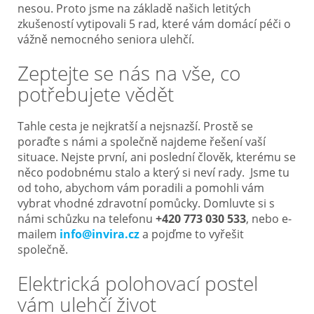
nesou. Proto jsme na základě našich letitých
zkušeností vytipovali 5 rad, které vám domácí péči o
Nejčastější otázky
vážně nemocného seniora ulehčí.
O nás
Zeptejte se nás na vše, co
potřebujete vědět
Kontakt
Tahle cesta je nejkratší a nejsnazší. Prostě se
poraďte s námi a společně najdeme řešení vaší
situace. Nejste první, ani poslední člověk, kterému se
něco podobnému stalo a který si neví rady. Jsme tu
od toho, abychom vám poradili a pomohli vám
vybrat vhodné zdravotní pomůcky. Domluvte si s
námi schůzku na telefonu
+420 773 030 533
, nebo e-
mailem
info@invira.cz
a pojďme to vyřešit
společně.
Elektrická polohovací postel
vám ulehčí život