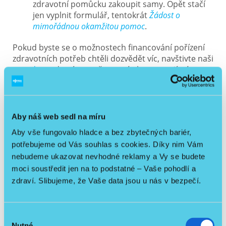
zdravotní pomůcku zakoupit samy. Opět stačí
jen vyplnit formulář, tentokrát
Žádost o
mimořádnou okamžitou pomoc
.
Pokud byste se o možnostech financování pořízení
zdravotních potřeb chtěli dozvědět víc, navštivte naši
poradnu
a dozvíte se vše, co vás k tomu zajímá.
Využijte osobní asistence nebo
pečovatelské služby
Aby náš web sedl na míru
Nemusíte na to zůstat sami. Sehnat v dnešní době
Aby vše fungovalo hladce a bez zbytečných bariér,
pomoc nepředstavuje až tak tvrdý oříšek jako v
potřebujeme od Vás souhlas s cookies. Díky nim Vám
minulosti. Pečovatelské služby a odborná osobní
nebudeme ukazovat nevhodné reklamy a Vy se budete
asistence už dnes neodmyslitelně patří do spádové
moci soustředit jen na to podstatné – Vaše pohodlí a
oblasti každého kraje. Jaké tedy máte možnosti?
zdraví. Slibujeme, že Vaše data jsou u nás v bezpečí.
Osobní asistent
: tento člověk pomáhá při
běžných denních činnostech jako je oblékání,
Výběr
nákupy nebo třeba vaření. Tráví se seniorem
Nutné