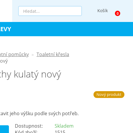
Košík
LEVY
otní pomůcky
Toaletní křesla
nový
hy kulatý nový
Nový produkt
tavit jeho výšku podle svých potřeb.
Dostupnost:
Skladem
Kód zboží:
1515