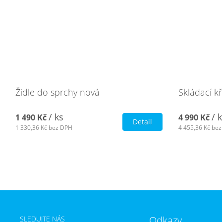
Židle do sprchy nová
Skládací k
/ ks
/ 
1 490 Kč
4 990 Kč
Detail
1 330,36 Kč
bez DPH
4 455,36 Kč
bez
Odkazy
SLEDUJTE NÁS