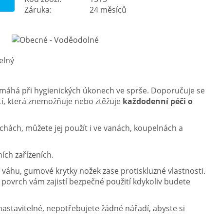
Záruka:
24 měsíců
máhá při hygienických úkonech ve sprše. Doporučuje se
tí, která znemožňuje nebo ztěžuje
každodenní péči o
hách, můžete jej použít i ve vanách, koupelnách a
ích zařízeních.
 váhu, gumové krytky nožek zase protiskluzné vlastnosti.
 povrch vám zajistí bezpečné použití kdykoliv budete
astavitelné, nepotřebujete žádné nářadí, abyste si