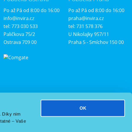
Po až Pá od 8:00 do 16:00
Po až Pá od 8:00 do 16:00
info@invira.cz
praha@invira.cz
tel: 773 030 533
tel: 731 578 376
Paličkova 75/2
U Nikolajky 957/11
Ostrava 709 00
Praha 5 - Smíchov 150 00
OK
. Díky nim
tatné – Vaše