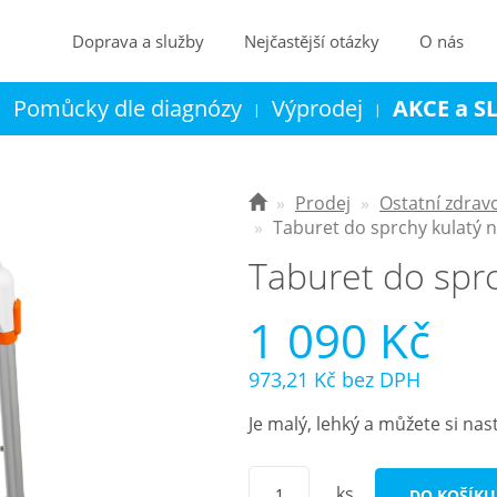
Doprava a služby
Nejčastější otázky
O nás
Pomůcky dle diagnózy
Výprodej
AKCE a S
|
|
|
Kontakt
Košík
Prodej
Ostatní zdrav
Taburet do sprchy kulatý 
Taburet do sprc
1 090 Kč
973,21 Kč
bez DPH
Je malý, lehký a můžete si nas
ks
DO KOŠÍKU