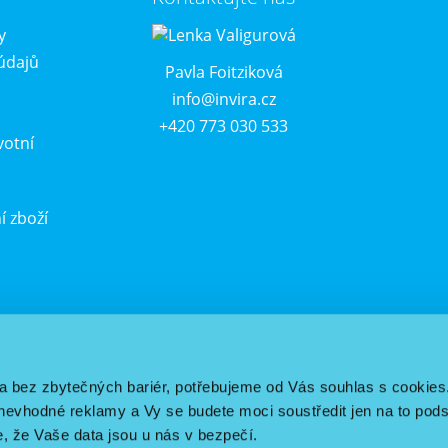
y
údajů
Pavla Foitziková
info@invira.cz
+420 773 030 533
votní
í zboží
u
a bez zbytečných bariér, potřebujeme od Vás souhlas s cookies
vhodné reklamy a Vy se budete moci soustředit jen na to pods
e, že Vaše data jsou u nás v bezpečí.