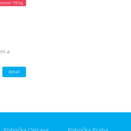
snost 150 kg
em a
Detail
Pobočka Ostrava
Pobočka Praha