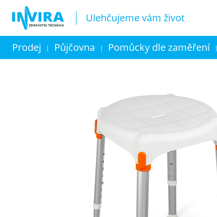
Ulehčujeme vám život
Prodej
Půjčovna
Pomůcky dle zaměření
|
|