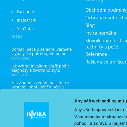
Obchodní podmínk
Facebook
Ochrana osobních 
Instagram
Blog
YouTube
Invira pomáhá
BLOG
Slovník pojmů zdra
techniky a péče
Domácí péče o seniora: varovné
signály, že potřebujete pomoc
Reference
04.06.2026
Reklamace a vrácen
Jak vybrat invalidní vozík podle
diagnózy a životního stylu
14.05.2026
Nezvládám zvedání pacienta z
postele: jak si ulehčit péči a
nezničit si záda
23.04.2026
Aby náš web sedl na mír
Jak správně inhalovat doma:
praktický návod krok za krokem
Aby vše fungovalo hladce 
09.04.2026
Vám nebudeme ukazovat ne
Domácí péče o seniora: které
pohodlí a zdraví. Slibujem
pomůcky opravdu potřebujete a