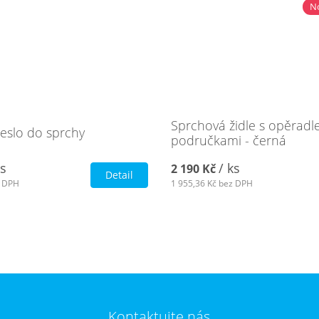
No
Sprchová židle s opěradl
řeslo do sprchy
područkami - černá
ks
/ ks
2 190 Kč
Detail
 DPH
1 955,36 Kč
bez DPH
Kontaktujte nás