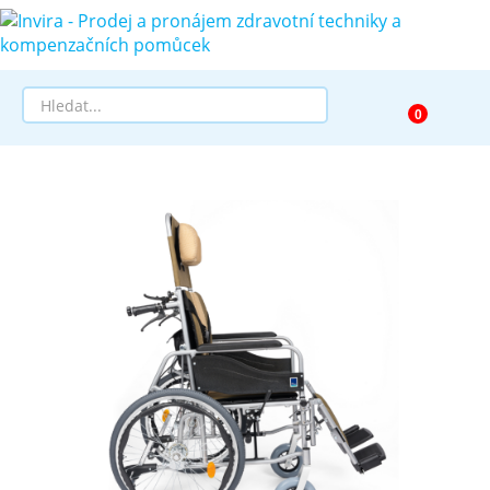
Prodej
Půjčovna
Pomůcky dle zaměření
Pomůcky dle diagnózy
Výprodej
AKCE a SLEVY
Doprava a služby