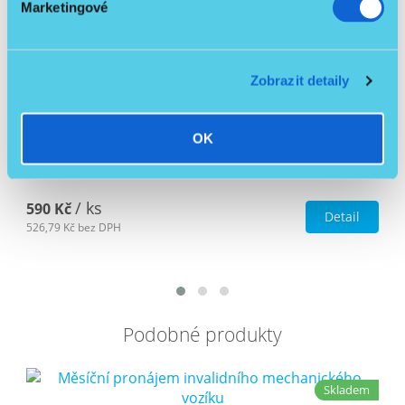
Marketingové
Zobrazit detaily
OK
Sedák pro invalidní vozík nový
/ ks
590 Kč
Detail
526,79 Kč
bez DPH
Podobné produkty
Skladem