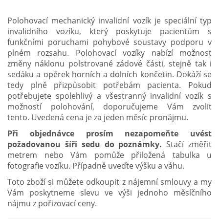
Polohovací mechanický invalidní vozík je speciální typ
invalidního vozíku, který poskytuje pacientům s
funkčními poruchami pohybové soustavy podporu v
plném rozsahu. Polohovací vozíky nabízí možnost
změny náklonu polstrované zádové části, stejně tak i
sedáku a opěrek horních a dolních končetin.
Dokáží se
tedy plně přizpůsobit potřebám pacienta. Pokud
potřebujete spolehlivý a všestranný invalidní vozík s
možností polohování, doporučujeme Vám zvolit
tento.
Uvedená cena je za jeden měsíc pronájmu.
Při objednávce prosím nezapomeňte uvést
požadovanou šíři sedu do poznámky.
Stačí změřit
metrem nebo Vám pomůže přiložená tabulka u
fotografie vozíku. Případně uveďte výšku a váhu.
Toto zboží si můžete odkoupit z nájemní smlouvy a my
Vám poskytneme slevu ve výši jednoho měsíčního
nájmu z pořizovací ceny.