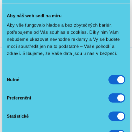
Manuál - Invalidní mechanický vozík.pdf
312.37 KB
Aby náš web sedl na míru
Aby vše fungovalo hladce a bez zbytečných bariér,
potřebujeme od Vás souhlas s cookies. Díky nim Vám
nebudeme ukazovat nevhodné reklamy a Vy se budete
moci soustředit jen na to podstatné – Vaše pohodlí a
zdraví. Slibujeme, že Vaše data jsou u nás v bezpečí.
Související produkty
Výběr
Nutné
souhlasu
Skladem
Preferenční
Nový produkt
Statistické