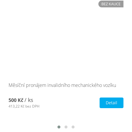
BEZ KAUCE
Měsíční pronájem invalidního mechanického vozíku
/ ks
500 Kč
Detail
413,22 Kč
bez DPH