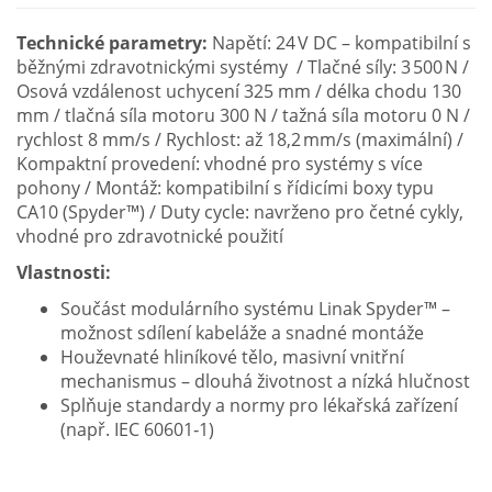
Technické parametry:
Napětí: 24 V DC – kompatibilní s
běžnými zdravotnickými systémy / Tlačné síly: 3 500 N /
Osová vzdálenost uchycení 325 mm / délka chodu 130
mm / tlačná síla motoru 300 N / tažná síla motoru 0 N /
rychlost 8 mm/s / Rychlost: až 18,2 mm/s (maximální) /
Kompaktní provedení: vhodné pro systémy s více
pohony / Montáž: kompatibilní s řídicími boxy typu
CA10 (Spyder™) / Duty cycle: navrženo pro četné cykly,
vhodné pro zdravotnické použití
Vlastnosti:
Součást modulárního systému Linak Spyder™ –
možnost sdílení kabeláže a snadné montáže
Houževnaté hliníkové tělo, masivní vnitřní
mechanismus – dlouhá životnost a nízká hlučnost
Splňuje standardy a normy pro lékařská zařízení
(např. IEC 60601‑1)