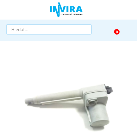
Prodej
Půjčovna
Pomůcky dle zaměření
Pomůcky dle diagnózy
Výprodej
AKCE a SLEVY
Doprava a služby