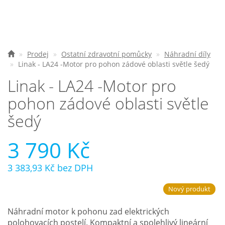
Nejčastější otázky
O nás
Prodej
Ostatní zdravotní pomůcky
Náhradní díly
Linak - LA24 -Motor pro pohon zádové oblasti světle šedý
Kontakt
Linak - LA24 -Motor pro
pohon zádové oblasti světle
šedý
3 790 Kč
3 383,93 Kč
bez DPH
Nový produkt
Náhradní motor k pohonu zad elektrických
polohovacích postelí. Kompaktní a spolehlivý lineární