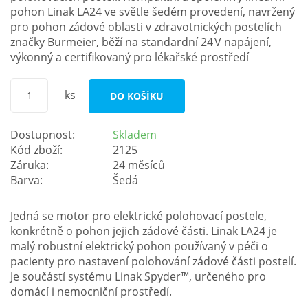
pohon Linak LA24 ve světle šedém provedení, navržený
pro pohon zádové oblasti v zdravotnických postelích
značky Burmeier, běží na standardní 24 V napájení,
výkonný a certifikovaný pro lékařské prostředí
ks
DO KOŠÍKU
Dostupnost:
Skladem
Kód zboží:
2125
Záruka:
24 měsíců
Barva:
Šedá
Jedná se motor pro elektrické polohovací postele,
konkrétně o pohon jejich zádové části. Linak LA24 je
malý robustní elektrický pohon používaný v péči o
pacienty pro nastavení polohování zádové části postelí.
Je součástí systému Linak Spyder™, určeného pro
domácí i nemocniční prostředí.