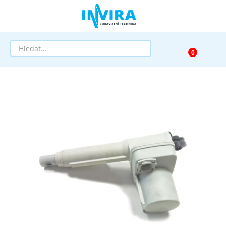
Prodej
Půjčovna
Pomůcky dle zaměření
Pomůcky dle diagnózy
Výprodej
AKCE a SLEVY
Doprava a služby