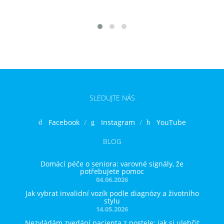
SLEDUJTE NÁS
Facebook
Instagram
YouTube
BLOG
Domácí péče o seniora: varovné signály, že
potřebujete pomoc
04.06.2026
Jak vybrat invalidní vozík podle diagnózy a životního
stylu
14.05.2026
Nezvládám zvedání pacienta z postele: jak si ulehčit