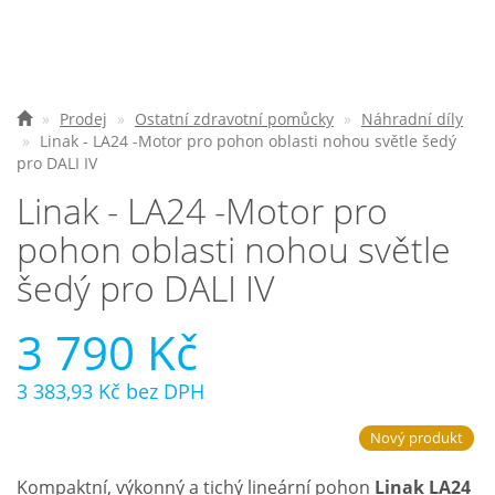
Nejčastější otázky
O nás
Prodej
Ostatní zdravotní pomůcky
Náhradní díly
Linak - LA24 -Motor pro pohon oblasti nohou světle šedý
Kontakt
pro DALI IV
Linak - LA24 -Motor pro
pohon oblasti nohou světle
šedý pro DALI IV
3 790 Kč
3 383,93 Kč
bez DPH
Nový produkt
Kompaktní, výkonný a tichý lineární pohon
Linak LA24