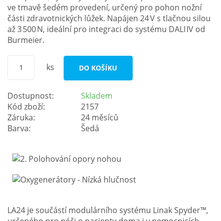
ve tmavě šedém provedení, určený pro pohon nožní
části zdravotnických lůžek. Napájen 24 V s tlačnou silou
až 3 500 N, ideální pro integraci do systému DALI IV od
Burmeier.
ks
DO KOŠÍKU
Dostupnost:
Skladem
Kód zboží:
2157
Záruka:
24 měsíců
Barva:
Šedá
LA24 je součástí modulárního systému Linak Spyder™,