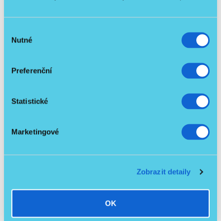
Včetně hrazdy
NOVINKA
Výběr
Nutné
souhlasu
Preferenční
Statistické
Elektrické polohovací lůžko - Burmeier Dali IV
Marketingové
/ ks
21 990 Kč
22 990 Kč
-4 %
Detail
19 633,93 Kč
bez DPH
Zobrazit detaily
OK
Podobné produkty