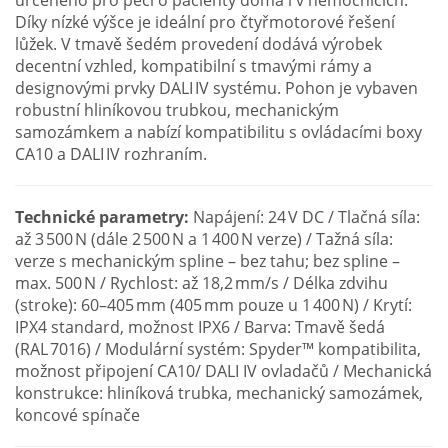
určeného pro péči o pacienty doma i v nemocnicích.
Díky nízké výšce je ideální pro čtyřmotorové řešení
lůžek. V tmavě šedém provedení dodává výrobek
decentní vzhled, kompatibilní s tmavými rámy a
designovými prvky DALI IV systému. Pohon je vybaven
robustní hliníkovou trubkou, mechanickým
samozámkem a nabízí kompatibilitu s ovládacími boxy
CA10 a DALI IV rozhraním.
Technické parametry:
Napájení: 24 V DC / Tlačná síla:
až 3 500 N (dále 2 500 N a 1 400 N verze) / Tažná síla:
verze s mechanickým spline – bez tahu; bez spline –
max. 500 N / Rychlost: až 18,2 mm/s / Délka zdvihu
(stroke): 60–405 mm (405 mm pouze u 1 400 N) / Krytí:
IPX4 standard, možnost IPX6 / Barva: Tmavě šedá
(RAL 7016) / Modulární systém: Spyder™ kompatibilita,
možnost připojení CA10/ DALI IV ovladačů / Mechanická
konstrukce: hliníková trubka, mechanický samozámek,
koncové spínače