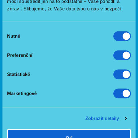
moci soustředit jen na to podstatné – Vaše pohodlí a
09.04.2026
zdraví. Slibujeme, že Vaše data jsou u nás v bezpečí.
Domácí péče o seniora: které pomůcky opravdu
potřebujete a jak je vybrat
23.03.2026
Odkazy
Výběr
Nutné
souhlasu
Obchodní podmínky
Ochrana osobních údajů
Preferenční
Blog
Invira pomáhá
Slovník pojmů zdravotní techniky a péče
Statistické
Reference
Reklamace a vrácení zboží
Marketingové
Kontaktujte nás
Zobrazit detaily
OK