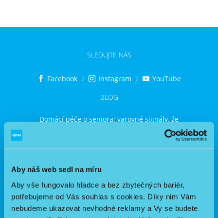
Nejčastější otázky
O nás
SLEDUJTE NÁS
Kontakt
Facebook
Instagram
YouTube
BLOG
Domácí péče o seniora: varovné signály, že
potřebujete pomoc
04.06.2026
Jak vybrat invalidní vozík podle diagnózy a životního
stylu
14.05.2026
Aby náš web sedl na míru
Nezvládám zvedání pacienta z postele: jak si ulehčit
péči a nezničit si záda
Aby vše fungovalo hladce a bez zbytečných bariér,
23.04.2026
potřebujeme od Vás souhlas s cookies. Díky nim Vám
Jak správně inhalovat doma: praktický návod krok za
nebudeme ukazovat nevhodné reklamy a Vy se budete
krokem