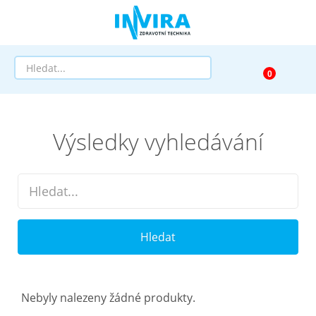
Prodej
Výsledky vyhledávání
Půjčovna
Pomůcky dle zaměření
Pomůcky dle diagnózy
Hledat
Výprodej
AKCE a SLEVY
Nebyly nalezeny žádné produkty.
Doprava a služby