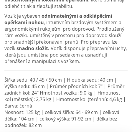
odlehčit tlak a zlepšují stabilitu.
Vozík je vybaven
odnímatelnými a odklápěcími
opěrkami nohou
, intuitivním brzdovým systémem a
ergonomickými rukojeťmi pro doprovod. Prodloužený
rám vozíku umístěný v prostoru pro doprovod slouží
pro snadnější překonávání prahů. Pro přepravu lze
vozík
snadno složit.
Vozík disponuje přepravními uchy,
která jsou umístěna pod sedákem a usnadňují
přenášení a manipulaci s vozíkem.
Šířka sedu: 40 / 45 / 50 cm | Hloubka sedu: 40 cm |
Výška sedu: 45 cm | Průměr předních kol: 7" | Průměr
zadních kol: 24" Hmotnost vozíku: 9,0 kg | Hmotnost
kol (městská): 2,75 kg | Hmotnost kol (terénní): 4,6 kg |
Barva: černá
Nosnost: 125 kg | celková šířka: 64 - 69 cm | celková
délka: 104 cm | celkový výška: 91-92 cm | délka bez
podnožek: 82 cm