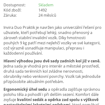
Dostupnost:
Skladem
Kód zboží:
1492
Záruka:
24 měsíců
Invira Duo Praktik je navržen jako univerzální řešení pro
uživatele, kteří potřebují lehký, snadno přenosný a
zároveň stabilní invalidní vozík. Díky hmotnosti
pouhých 9 kg patří mezi nejlehčí vozíky ve své kategorii,
což výrazně usnadňuje manipulaci, přepravu i
každodenní používání.
Hlavní výhodou jsou dvě sady zadních kol již v ceně.
Jedna sada je vhodná pro interiér a městské prostředí,
druhá sada terénních kol zvládne nerovnosti,
obrubníky nebo venkovní povrchy. Vozík tak jednoduše
přizpůsobíte aktuálním potřebám.
Ergonomický úhel sedu
a opěradla zajišťuje správnou
polohu těla a pohodlí i při delším sezení. Komfort dále
zvyšuje
kvalitní sedák a opěrka zad spolu s výškově
nastavitelnými loketními opěrkami
, které pomáhají