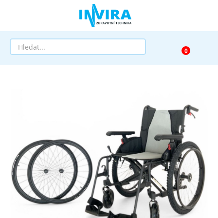
Prodej
Půjčovna
Pomůcky dle zaměření
Pomůcky dle diagnózy
Výprodej
AKCE a SLEVY
Doprava a služby