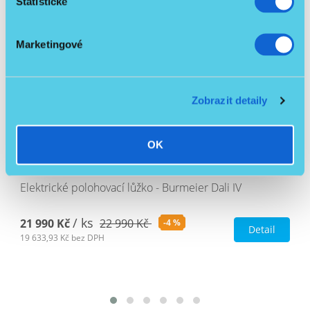
Statistické
Sleva
Včetně hrazdy
Marketingové
NOVINKA
Zobrazit detaily
OK
Elektrické polohovací lůžko - Burmeier Dali IV
/ ks
21 990 Kč
22 990 Kč
-4 %
Detail
19 633,93 Kč
bez DPH