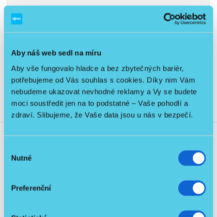
Ke stažení
1
Aby náš web sedl na míru
IFU ICON-35(1x1) - CZ.pdf
1.62 MB
Aby vše fungovalo hladce a bez zbytečných bariér,
potřebujeme od Vás souhlas s cookies. Díky nim Vám
nebudeme ukazovat nevhodné reklamy a Vy se budete
moci soustředit jen na to podstatné – Vaše pohodlí a
zdraví. Slibujeme, že Vaše data jsou u nás v bezpečí.
Výběr
Související produkty
Nutné
souhlasu
Preferenční
Skladem
Doprava PPL zdarma