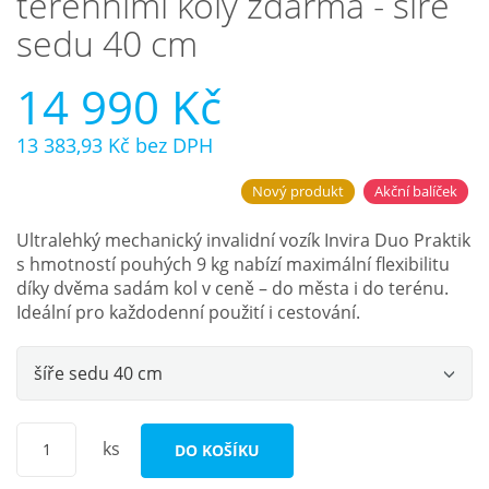
terénními koly zdarma - šíře
sedu 40 cm
14 990 Kč
13 383,93 Kč
bez DPH
Nový produkt
Akční balíček
Ultralehký mechanický invalidní vozík Invira Duo Praktik
s hmotností pouhých 9 kg nabízí maximální flexibilitu
díky dvěma sadám kol v ceně – do města i do terénu.
Ideální pro každodenní použití i cestování.
šíře sedu 40 cm
ks
DO KOŠÍKU